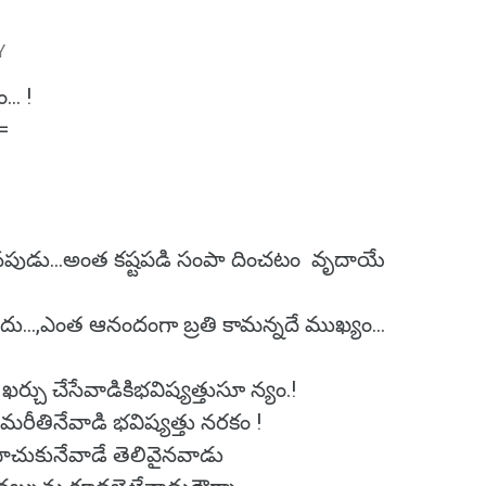
Y
.. !
=
ేనపుడు...అంత కష్టపడి సంపా దించటం వృదాయే
 కాదు...,ఎంత ఆనందంగా బ్రతి కామన్నదే ముఖ్యం...
ు చేసేవాడికిభవిష్యత్తుసూ న్యం.!
ీతినేవాడి భవిష్యత్తు నరకం !
ాచుకునేవాడే తెలివైనవాడు