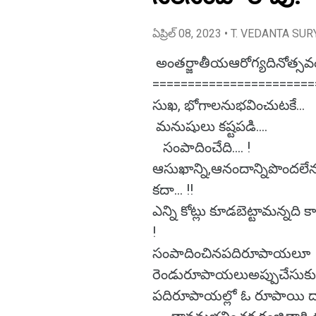
ఏప్రిల్ 08, 2023
• T. VEDANTA SUR
అంతర్జాతీయఆరోగ్యదినోత్సవం.
=======================
సుఖ, భోగాలనుభవించుటకే...
మనుషులు కష్టపడి....
సంపాదించేది.... !
ఆసుఖాన్ని,ఆనందాన్నిపొందల
కదా... !!
ఎన్ని కోట్లు కూడబెట్టామన్నది
!
సంపాదించినపదిరూపాయలూ ఖర్చ
రెండురూపాయలుఅప్పుచేసుకుమర
పదిరూపాయల్లో ఓ రూపాయి ద