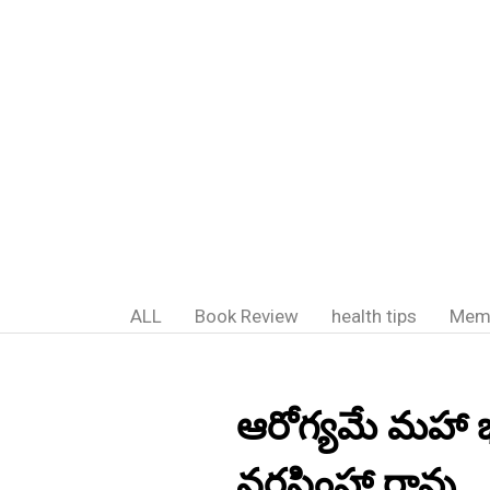
ALL
Book Review
health tips
Mem
ఆరోగ్యమే మహా భా
నరసింహా రావు.