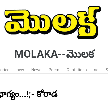
MOLAKA--మొలక
ories
new
News
Poem
Quotations
se
S
గ్యం...!;- కోరాడ