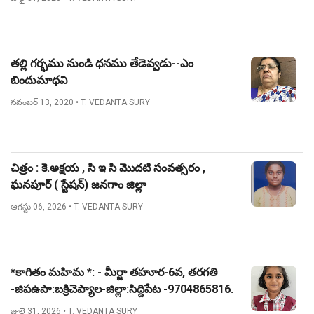
తల్లి గర్భము నుండి ధనము తేడెవ్వడు--ఎం
బిందుమాధవి
నవంబర్ 13, 2020
• T. VEDANTA SURY
చిత్రం : కె.అక్షయ , సి ఇ సి మొదటి సంవత్సరం ,
ఘనపూర్ ( స్టేషన్) జనగాం జిల్లా
ఆగస్టు 06, 2026
• T. VEDANTA SURY
*కాగితం మహిమ *: - మీర్జా తహూర-6వ, తరగతి
-జిపఉపా:బక్రిచెప్యాల-జిల్లా:సిద్దిపేట -9704865816.
జులై 31, 2026
• T. VEDANTA SURY