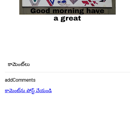
కామెంట్‌లు
addComments
కామెంట్‌ను పోస్ట్ చేయండి