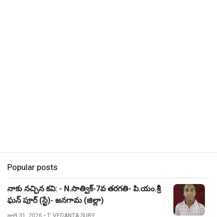
Popular posts
నాకు నచ్చిన కవి: - N.సాత్విక్-7వ తరగతి- పి.యం.శ్రీ
ఘన్ పూర్ (స్టే)- జనగామ (జిల్లా)
జులై 31, 2026
• T. VEDANTA SURY