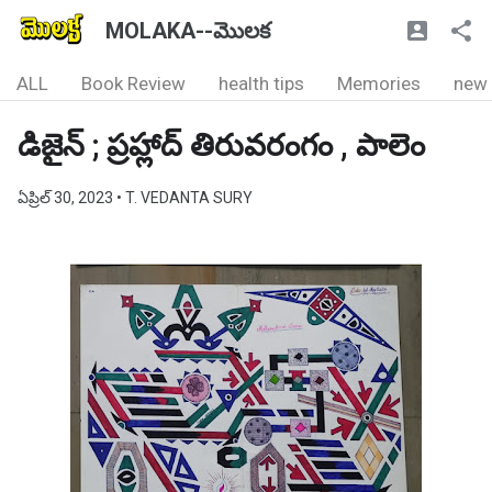
MOLAKA--మొలక
ALL
Book Review
health tips
Memories
new
డిజైన్ ; ప్రహ్లాద్ తిరువరంగం , పాలెం
ఏప్రిల్ 30, 2023
• T. VEDANTA SURY