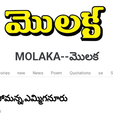
MOLAKA--మొలక
ories
new
News
Poem
Quotations
se
S
్వాలసోమన్న,ఎమ్మిగనూరు
Y