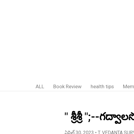
ALL
Book Review
health tips
Mem
" శ్రీశ్రీ ";--గద
ఏప్రిల్ 30, 2023
• T. VEDANTA SUR