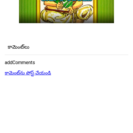
కామెంట్‌లు
addComments
కామెంట్‌ను పోస్ట్ చేయండి