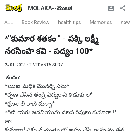
MOLAKA--మొలక
ALL
Book Review
health tips
Memories
new
*"కుమార శతకం " - పక్కి లక్ష్మీ
నరసింహ కవి - పద్యం 100*
మే 01, 2023
• T. VEDANTA SURY
కందం:
*ఋణ మధిక మొనర్చి సమ*
*ర్పణ చేసిన తండ్రి విద్యరాని కొడుకు ల*
*క్షణశాలి రాణి దుశ్చా*
*రిణి యగు జననియును దలప రిపులు కుమారా !*
తా:
కుమారా! ఎక్కువ మొత్తం లో అప్పు చేసి, ఆ ప్పును తన