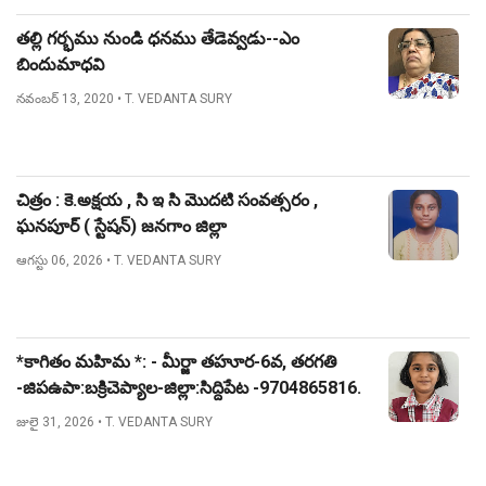
తల్లి గర్భము నుండి ధనము తేడెవ్వడు--ఎం
బిందుమాధవి
నవంబర్ 13, 2020
• T. VEDANTA SURY
చిత్రం : కె.అక్షయ , సి ఇ సి మొదటి సంవత్సరం ,
ఘనపూర్ ( స్టేషన్) జనగాం జిల్లా
ఆగస్టు 06, 2026
• T. VEDANTA SURY
*కాగితం మహిమ *: - మీర్జా తహూర-6వ, తరగతి
-జిపఉపా:బక్రిచెప్యాల-జిల్లా:సిద్దిపేట -9704865816.
జులై 31, 2026
• T. VEDANTA SURY