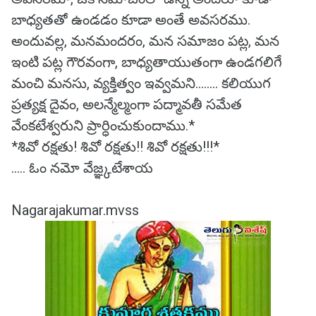
బాధ్యతతో ఉండడం కూడా అంతే అవసరము.
అందువల్ల, మనమందరం, మన సమాజం పట్ల, మన
ఇంటి పట్ల గౌరవంగా, బాధ్యతాయుతంగా ఉండగలిగే
మంచి మనసు, వ్యక్తిత్వం ఇవ్వమని........ కలియుగ
ప్రత్యక్ష దైవం, అలన్మేల్మంగా పద్మావతీ సమేత
వేంకటేశ్వరుని ప్రార్ధించుకుందాము.*
*శివో రక్షతు! శివో రక్షతు!! శివో రక్షతు!!!*
..... ఓం నమో వేజ్ఞ్కటేశాయ
Nagarajakumar.mvss