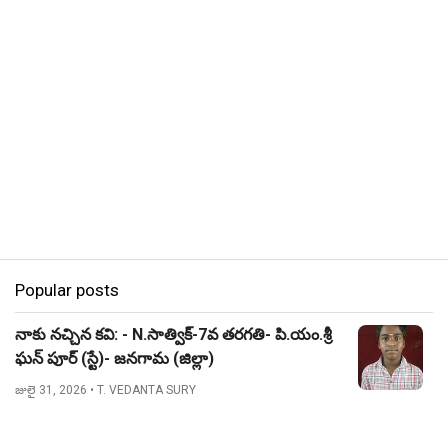
Popular posts
నాకు నచ్చిన కవి: - N.సాత్విక్-7వ తరగతి- పి.యం.శ్రీ
ఘన్ పూర్ (స్టే)- జనగామ (జిల్లా)
జులై 31, 2026
• T. VEDANTA SURY