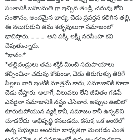
సంతానికి బహుమతి గా ఇచ్చిన తండ్రి, చదువు కోని
సంతానం, అందమైన భార్య, చెడు ప్రవర్తన కలిగిన తల్లి,
ఈ నలుగురుని తమ శతృవులుగా సమాజంలో
భావిస్తారు.............. అని పక్కి లక్ష్మీ నరసింహ కవి
చెపుతున్నారు.
*భావం:*
*తల్లిదండ్రులు తమ శక్తికి మించి సదుపాయాలు
కల్పించినా చదువు కోకుండా, చెడు తిరుగుళ్ళు తిరిగే
పిల్లలు వారి ఇంటికి మాత్రమే కాదు, సమాజానికి కూడా
చెడు చేస్తారు. అలాగే, విలువలు లేని జీవితం గడిపే
ఎవరైనా సమాజానికి నష్టం చేసేవారే. అప్పుల ఊబిలో
కూరుకుపోయున వ్యక్తి కానీ, సమాజం కానీ ఉన్నతిని
చూడలేదు. అభివృద్ధి కనబడదు. కనుక, ఒక ఇంటిలో
ఉన్న సభ్యులు అందరూ బాధ్యతగా మెలగడం ఎంత
అవసరమో, ఒక సమాజంలో ఉన్న అందరూ కూడా