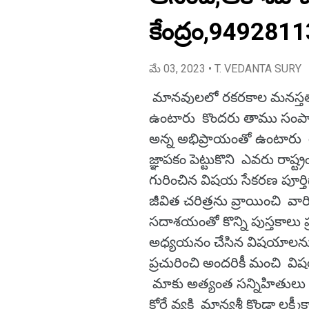
కేంద్రం,949281
మే 03, 2023
• T. VEDANTA SURY
మానవులలో రకరకాల మనస్తత్వాల
ఉంటారు కొందరు తాము సంపాది
అన్న అభిప్రాయంతో ఉంటార
జ్ఞాపకం పెట్టుకొని ఎవరు రాష్ట
గురించిన విషయ సేకరణ పూర్త
జీవిత చరిత్రను వ్రాయించి వా
సదాశయంతో కొన్ని పుస్తకాలు 
అధ్యయనం చేసిన విషయాలను
ప్రచురించి అందరికీ మంచి విష
మాకు అత్యంత సన్నిహితులు 
కోరే వ్యక్తి మాన్యశ్రీ కొండా లక్