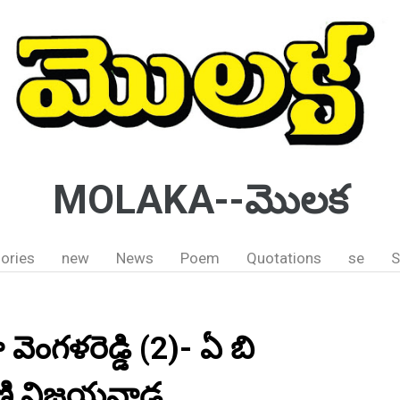
MOLAKA--మొలక
ories
new
News
Poem
Quotations
se
S
వెంగళరెడ్డి (2)- ఏ బి
ణి,విజయవాడ