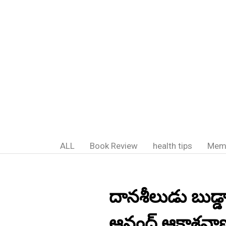
ALL
Book Review
health tips
Mem
దానశీలుడు బుడ్డా 
ఆనంద్,ఆకాశవా