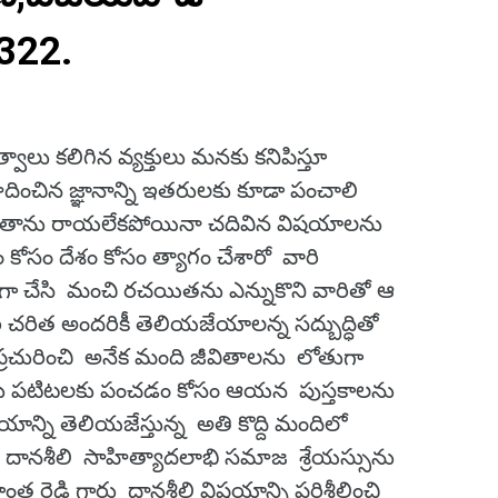
1322.
ు కలిగిన వ్యక్తులు మనకు కనిపిస్తూ
ంచిన జ్ఞానాన్ని ఇతరులకు కూడా పంచాలి
ు తాను రాయలేకపోయినా చదివిన విషయాలను
్రం కోసం దేశం కోసం త్యాగం చేశారో వారి
ిగా చేసి మంచి రచయితను ఎన్నుకొని వారితో ఆ
రి చరిత అందరికీ తెలియజేయాలన్న సద్బుద్ధితో
ప్రచురించి అనేక మంది జీవితాలను లోతుగా
 పటిటలకు పంచడం కోసం ఆయన పుస్తకాలను
యాన్ని తెలియజేస్తున్న అతి కొద్ది మందిలో
దానశీలి సాహిత్యాదలాభి సమాజ శ్రేయస్సును
ష్మీకాంత రెడ్డి గారు దానశీలి విషయాన్ని పరిశీలించి