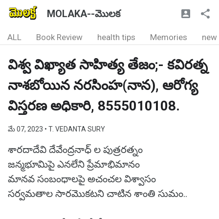
MOLAKA--మొలక
ALL
Book Review
health tips
Memories
new
విశ్వ విఖ్యాత సాహిత్య తేజం;- కవిరత్న
నాశబోయిన నరసింహ(నాన), ఆరోగ్య
విస్తరణ అధికారి, 8555010108.
మే 07, 2023
• T. VEDANTA SURY
శారదాదేవి దేవేంద్రనాధ్ ల పుత్రరత్నం
జన్మభూమిపై ఎనలేని ప్రేమాభిమానం
మానవ సంబంధాలపై అచంచల విశ్వాసం
సర్వమతాల సారమొకటని చాటిన శాంతి సుమం..