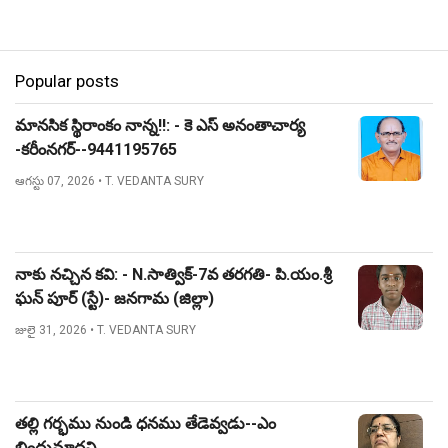
Popular posts
మానసిక స్థిరాంకం నాన్న!!: - కె ఎస్ అనంతాచార్య
-కరీంనగర్--9441195765
ఆగస్టు 07, 2026
• T. VEDANTA SURY
నాకు నచ్చిన కవి: - N.సాత్విక్-7వ తరగతి- పి.యం.శ్రీ
ఘన్ పూర్ (స్టే)- జనగామ (జిల్లా)
జులై 31, 2026
• T. VEDANTA SURY
తల్లి గర్భము నుండి ధనము తేడెవ్వడు--ఎం
బిందుమాధవి