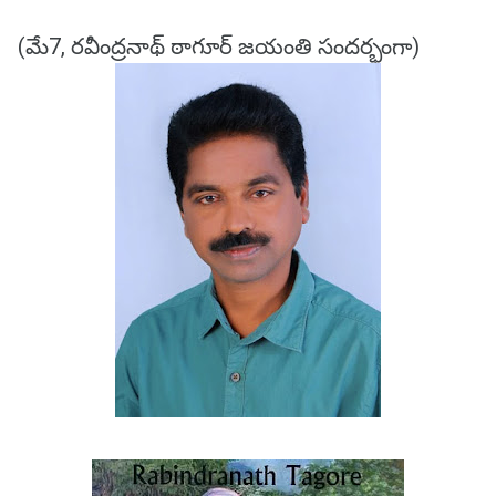
(మే7, రవీంద్రనాథ్ ఠాగూర్ జయంతి సందర్భంగా)