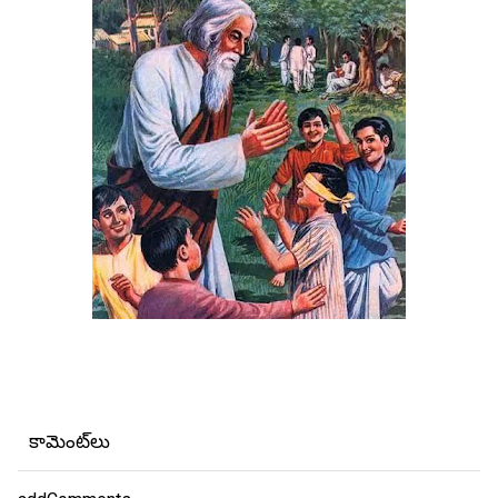
కామెంట్‌లు