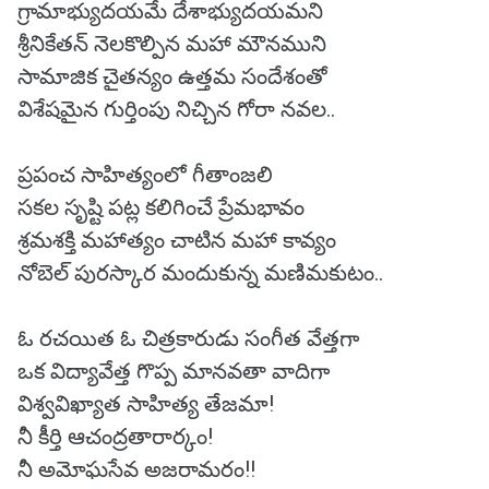
గ్రామాభ్యుదయమే దేశాభ్యుదయమని
శ్రీనికేతన్ నెలకొల్పిన మహా మౌనముని
సామాజిక చైతన్యం ఉత్తమ సందేశంతో
విశేషమైన గుర్తింపు నిచ్చిన గోరా నవల..
ప్రపంచ సాహిత్యంలో గీతాంజలి
సకల సృష్టి పట్ల కలిగించే ప్రేమభావం
శ్రమశక్తి మహాత్యం చాటిన మహా కావ్యం
నోబెల్ పురస్కార మందుకున్న మణిమకుటం..
ఓ రచయిత ఓ చిత్రకారుడు సంగీత వేత్తగా
ఒక విద్యావేత్త గొప్ప మానవతా వాదిగా
విశ్వవిఖ్యాత సాహిత్య తేజమా!
నీ కీర్తి ఆచంద్రతారార్కం!
నీ అమోఘసేవ అజరామరం!!