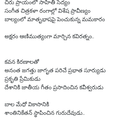
చిరు ప్రాయంలో సాహితీ సేద్యం
సంగీత చిత్రకళా రంగాల్లో విశేష ప్రావీణ్యం
బాల్యంలో మాతృభాషపై పెంచుకున్న మమకారం
అక్షరం ఆణిముత్యంగా మార్చిన కవిరత్నం..
కవన కిరణాలతో
అనంత జగత్తు జాగృత పరిచే ప్రభాత సూర్యుడు
ప్రకృతి ప్రేమికుడు
దేశానికి జాతీయ గీతం ప్రసాదించిన కవీశ్వరుడు
బాల మేధో వికాసానికి
శాంతినికేతన్ స్థాపించిన గురుదేవుడు..