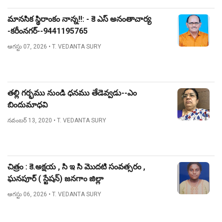
మానసిక స్థిరాంకం నాన్న!!: - కె ఎస్ అనంతాచార్య
-కరీంనగర్--9441195765
ఆగస్టు 07, 2026
• T. VEDANTA SURY
తల్లి గర్భము నుండి ధనము తేడెవ్వడు--ఎం
బిందుమాధవి
నవంబర్ 13, 2020
• T. VEDANTA SURY
చిత్రం : కె.అక్షయ , సి ఇ సి మొదటి సంవత్సరం ,
ఘనపూర్ ( స్టేషన్) జనగాం జిల్లా
ఆగస్టు 06, 2026
• T. VEDANTA SURY