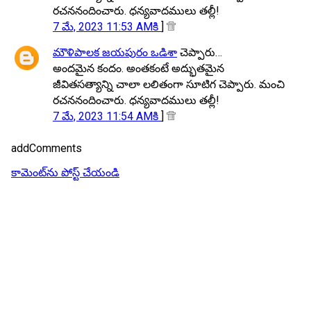
రచననందించారు. ధన్యవాదములు తల్లీ!
7 మే, 2023 11:53 AMకి
]
మౌళిపాలక జయపురం ఒడిశా
చెప్పారు…
అందమైన కందం. అంతకంటే అద్భుతమైన
జీవితసత్యాన్ని చాలా లలితంగా సూటిగ చెప్పారు. మంచి
రచననందించారు. ధన్యవాదములు తల్లీ!
7 మే, 2023 11:54 AMకి
]
addComments
కామెంట్‌ను పోస్ట్ చేయండి