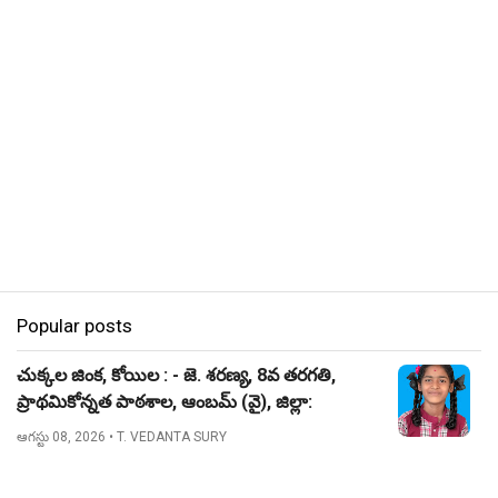
Popular posts
చుక్కల జింక, కోయిల : - జె. శరణ్య, 8వ తరగతి,
ప్రాథమికోన్నత పాఠశాల, ఆంబమ్ (వై), జిల్లా:
నిజామాబాద్.
ఆగస్టు 08, 2026
• T. VEDANTA SURY