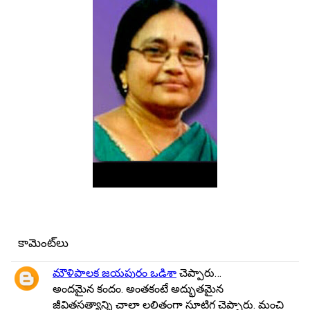
కామెంట్‌లు
మౌళిపాలక జయపురం ఒడిశా
చెప్పారు…
అందమైన కందం. అంతకంటే అద్భుతమైన
జీవితసత్యాన్ని చాలా లలితంగా సూటిగ చెప్పారు. మంచి