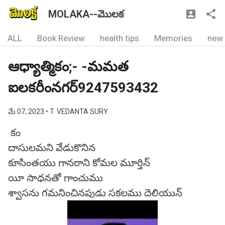
MOLAKA--మొలక
ALL
Book Review
health tips
Memories
new
ఆధ్యాత్మికం;- -మమత
ఐలకరీంనగర్9247593432
మే 07, 2023
• T. VEDANTA SURY
కం
దాసులమని వేడుకొనిన
కూసింతయు గానరాని కోమల మూర్తిన్
యీ సాధనతో గాంచుము
శ్వాసను గమనించినపుడు సకలము దెలియున్