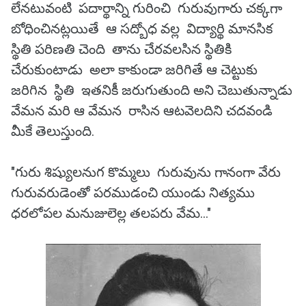
లేనటువంటి పదార్థాన్ని గురించి గురువుగారు చక్కగా
బోధించినట్లయితే ఆ సద్బోధ వల్ల విద్యార్థి మానసిక
స్థితి పరిణతి చెంది తాను చేరవలసిన స్థితికి
చేరుకుంటాడు అలా కాకుండా జరిగితే ఆ చెట్టుకు
జరిగిన స్థితి ఇతనికీ జరుగుతుంది అని చెబుతున్నాడు
వేమన మరి ఆ వేమన రాసిన ఆటవెలదిని చదవండి
మీకే తెలుస్తుంది.
"గురు శిష్యులనుగ కొమ్మలు గురువును గానంగా వేరు
గురువరుడెంతో పరముడంచి యుండు నిత్యము
ధరలోపల మనుజులెల్ల తలపరు వేమ..."