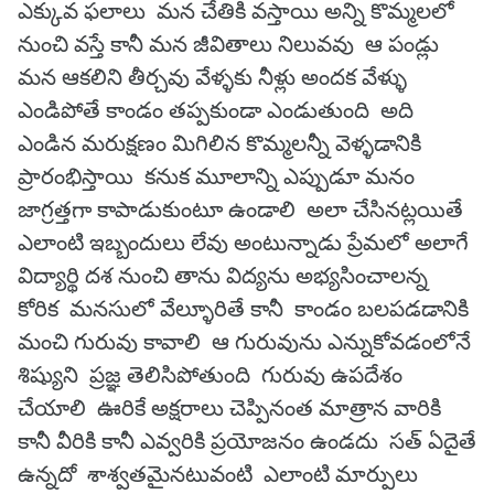
ఎక్కువ ఫలాలు మన చేతికి వస్తాయి అన్ని కొమ్మలలో
నుంచి వస్తే కానీ మన జీవితాలు నిలువవు ఆ పండ్లు
మన ఆకలిని తీర్చవు వేళ్ళకు నీళ్లు అందక వేళ్ళు
ఎండిపోతే కాండం తప్పకుండా ఎండుతుంది అది
ఎండిన మరుక్షణం మిగిలిన కొమ్మలన్నీ వెళ్ళడానికి
ప్రారంభిస్తాయి కనుక మూలాన్ని ఎప్పుడూ మనం
జాగ్రత్తగా కాపాడుకుంటూ ఉండాలి అలా చేసినట్లయితే
ఎలాంటి ఇబ్బందులు లేవు అంటున్నాడు ప్రేమలో అలాగే
విద్యార్థి దశ నుంచి తాను విద్యను అభ్యసించాలన్న
కోరిక మనసులో వేల్ళూరితే కానీ కాండం బలపడడానికి
మంచి గురువు కావాలి ఆ గురువును ఎన్నుకోవడంలోనే
శిష్యుని ప్రజ్ఞ తెలిసిపోతుంది గురువు ఉపదేశం
చేయాలి ఊరికే అక్షరాలు చెప్పినంత మాత్రాన వారికి
కానీ వీరికి కానీ ఎవ్వరికి ప్రయోజనం ఉండదు సత్ ఏదైతే
ఉన్నదో శాశ్వతమైనటువంటి ఎలాంటి మార్పులు