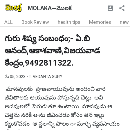
MOLAKA--మొలక
ALL
Book Review
health tips
Memories
new
గురు శిష్య సంబంధం;- ఏ.బి
ఆనంద్,ఆకాశవాణి,విజయవాడ
కేంద్రం,9492811322.
మే 05, 2023
• T. VEDANTA SURY
మానవులకు ప్రాణవాయువును అందించి వారి
జీవితాలకు ఆయువును పోస్తున్నది చెట్లు అవి
అడవులలో పెరుగుతూ ఉంటాయి మానవుడు ఆ
చెత్తను నరికి తాను జీవించడం కోసం తన ఇల్లు
కట్టుకోవడం ఆ స్థలాన్ని పొలం గా మార్చి వ్యవసాయం