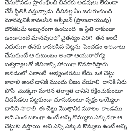
చేసుకోవడం ప్రారంభించి చివరకు అడవులు లేకుండా
చేసే స్థితికి వస్తున్నాడు దీనివల్ల ఏం జరుగుతుంది
మానవునికి కావలసిన ఆక్సిజన్ (ప్రాణవాయువు)
దొరకటమే అబ్బురంగా ఉంటుంది ఆ స్థితి రాకుండా
ఉండాలంటే మానవులలో చైతన్యం పెరిగి తన ఇంటి
ఎదురుగా తనకు కావలసిన చెట్లను పెంచడం అలవాటు
చేసుకుంటే ఆ కుటుంబం అంతా ఆయురారోగ్య
ఐశ్వర్యాలతో జీవితాన్ని హాయిగా కొనసాగిస్తారు
అనడంలో ఎలాంటి అభ్యంతరము లేదు. ఒక చెట్టు
కావాలి అంటే దానికి ముందు బీజం వేయాలి దానికి నీరు
పోసి మొక్కగా మారిన తర్వాత దానిని రక్షించుకుంటూ
చీడపీడలు పట్టకుండా చూసుకుంటూ వృక్షం అయ్యేలా
దానిని సాకాలి ఈ చెట్టు మొత్తానికి మూలం కాండము
అది ఎంత బలంగా ఉంటే అన్ని కొమ్ములు ఎక్కువగా ఆ
చెట్టుకు వస్తాయి అవి ఎన్ని ఎక్కువ కొమ్మలు ఉంటే అన్ని