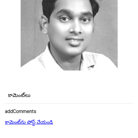
కామెంట్‌లు
addComments
కామెంట్‌ను పోస్ట్ చేయండి