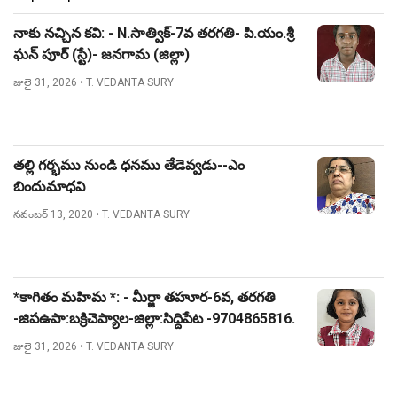
నాకు నచ్చిన కవి: - N.సాత్విక్-7వ తరగతి- పి.యం.శ్రీ
ఘన్ పూర్ (స్టే)- జనగామ (జిల్లా)
జులై 31, 2026
• T. VEDANTA SURY
తల్లి గర్భము నుండి ధనము తేడెవ్వడు--ఎం
బిందుమాధవి
నవంబర్ 13, 2020
• T. VEDANTA SURY
*కాగితం మహిమ *: - మీర్జా తహూర-6వ, తరగతి
-జిపఉపా:బక్రిచెప్యాల-జిల్లా:సిద్దిపేట -9704865816.
జులై 31, 2026
• T. VEDANTA SURY