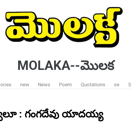
MOLAKA--మొలక
ories
new
News
Poem
Quotations
se
S
్వులూ : గంగదేవు యాదయ్య