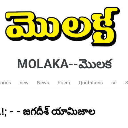
MOLAKA--మొలక
ories
new
News
Poem
Quotations
se
S
.!; - - జగదీశ్ యామిజాల