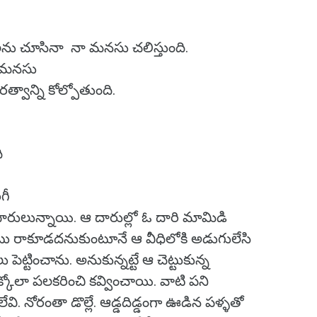
లను చూసినా నా మనసు చలిస్తుంది.
న మనసు
్వాన్ని కోల్పోతుంది.
ి
ిగీ
ారులున్నాయి. ఆ దారుల్లో ఓ దారి మామిడి
అటు రాకూడదనుకుంటూనే ఆ వీధిలోకి అడుగులేసి
టించాను. అనుకున్నట్టే ఆ చెట్టుకున్న
కోలా పలకరించి కవ్వించాయి. వాటి పని
. నోరంతా డొల్లే. ఆడ్డదిడ్డంగా ఊడిన పళ్ళతో