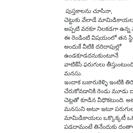
పుస్తకాలను చూసినా,
చెట్టుకు వేలాడే మామిడికాయ
అప్పటి వరకూ నిలకడగా ఉన్
ఈ రెండింటి విషయంలో తన స్థిరత
అందుకే వీటికి దరిదాపుల్లో
ఉండకూడదనుకుంటూనే
వాటికేసే ఫరుగులు తీస్తుంటుంద
మనసు.
ఇందాక బజారుకెళ్ళి ఇంటికి తిర
చేరుకోవడానికి రెండు మూడు ద
చెట్లతో కూడిన వీధొకటుంది. 
మనసుని అటూ ఇటూ పరుగులు పెట్
మామిడికాయలు ఒక్కొక్కటీ ఒక్
పడదామంటే తినేందుకు దంతాలేవి