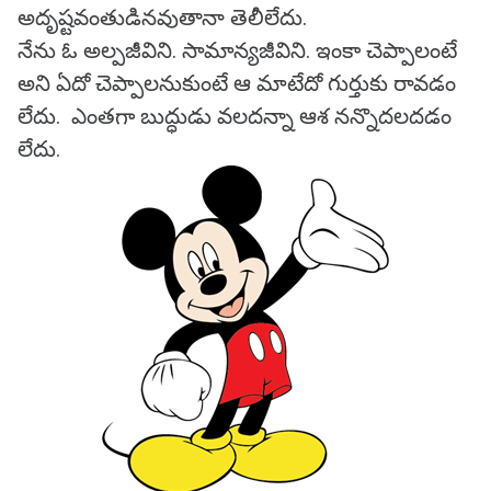
అదృష్టవంతుడినవుతానా తెలీలేదు.
నేను ఓ అల్పజీవిని. సామాన్యజీవిని. ఇంకా చెప్పాలంటే
అని ఏదో చెప్పాలనుకుంటే ఆ మాటేదో గుర్తుకు రావడం
లేదు. ఎంతగా బుద్ధుడు వలదన్నా ఆశ నన్నొదలదడం
లేదు.