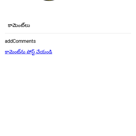
కామెంట్‌లు
addComments
కామెంట్‌ను పోస్ట్ చేయండి