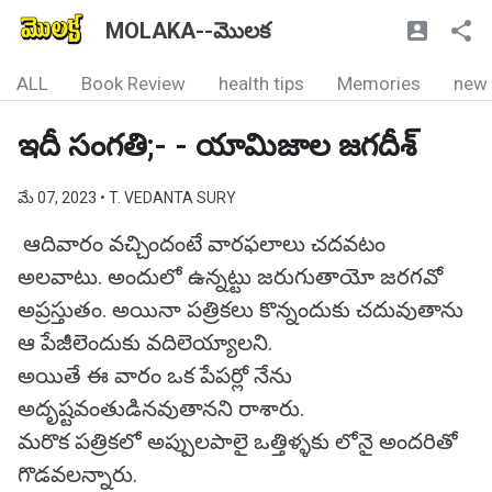
MOLAKA--మొలక
ALL
Book Review
health tips
Memories
new
ఇదీ సంగతి;- - యామిజాల జగదీశ్
మే 07, 2023
• T. VEDANTA SURY
ఆదివారం వచ్చిందంటే వారఫలాలు చదవటం
అలవాటు. అందులో ఉన్నట్టు జరుగుతాయో జరగవో
అప్రస్తుతం. అయినా పత్రికలు కొన్నందుకు చదువుతాను
ఆ పేజీలెందుకు వదిలెయ్యాలని.
అయితే ఈ వారం ఒక పేపర్లో నేను
అదృష్టవంతుడినవుతానని రాశారు.
మరొక పత్రికలో అప్పులపాలై ఒత్తిళ్ళకు లోనై అందరితో
గొడవలన్నారు.