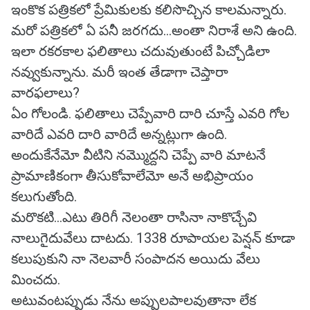
ఇంకొక పత్రికలో ప్రేమికులకు కలిసొచ్చిన కాలమన్నారు.
మరో పత్రికలో ఏ పనీ జరగదు...అంతా నిరాశే అని ఉంది.
ఇలా రకరకాల ఫలితాలు చదువుతుంటే పిచ్చోడిలా
నవ్వుకున్నాను. మరీ ఇంత తేడాగా చెప్తారా
వారఫలాలు?
ఏం గోలండి. ఫలితాలు చెప్పేవారి దారి చూస్తే ఎవరి గోల
వారిదే ఎవరి దారి వారిదే అన్నట్లుగా ఉంది.
అందుకేనేమో వీటిని నమ్మొద్దని చెప్పే వారి మాటనే
ప్రామాణికంగా తీసుకోవాలేమో అనే అభిప్రాయం
కలుగుతోంది.
మరొకటి...ఎటు తిరిగీ నెలంతా రాసినా నాకొచ్చేవి
నాలుగైదువేలు దాటదు. 1338 రూపాయల పెన్షన్ కూడా
కలుపుకుని నా నెలవారీ సంపాదన అయిదు వేలు
మించదు.
అటువంటప్పుడు నేను అప్పులపాలవుతానా లేక