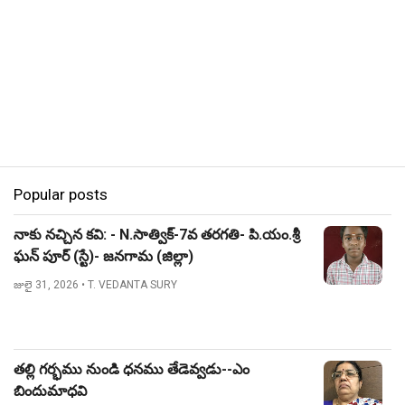
Popular posts
నాకు నచ్చిన కవి: - N.సాత్విక్-7వ తరగతి- పి.యం.శ్రీ
ఘన్ పూర్ (స్టే)- జనగామ (జిల్లా)
జులై 31, 2026
• T. VEDANTA SURY
తల్లి గర్భము నుండి ధనము తేడెవ్వడు--ఎం
బిందుమాధవి