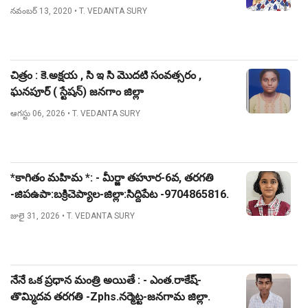
నవంబర్ 13, 2020
• T. VEDANTA SURY
చిత్రం : కె.అక్షయ , సి ఇ సి మొదటి సంవత్సరం ,
ఘనపూర్ ( స్టేషన్) జనగాం జిల్లా
ఆగస్టు 06, 2026
• T. VEDANTA SURY
*కాగితం మహిమ *: - మీర్జా తహూర-6వ, తరగతి
-జిపఉపా:బక్రిచెప్యాల-జిల్లా:సిద్దిపేట -9704865816.
జులై 31, 2026
• T. VEDANTA SURY
నేనే ఒక ప్రధాన మంత్రి అయితే : - ఎంత.రాకేష్-
తొమ్మిదవ తరగతి -Zphs.నర్మెట్ట-జనగామ జిల్లా.