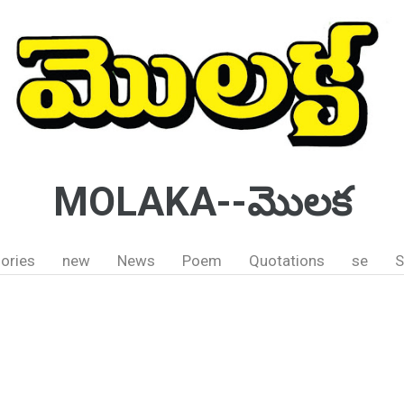
MOLAKA--మొలక
ories
new
News
Poem
Quotations
se
S