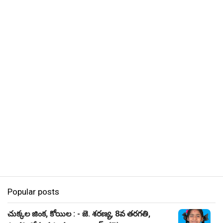
Popular posts
చుక్కల జింక, కోయిల : - జె. శరణ్య, 8వ తరగతి,