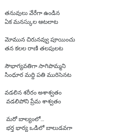
తనువులు వేరేగా ఉండిన
ఏక మనస్కుల ఆటలాట
మోమున చిరునవ్వు పూయించు
తన కలల రాణి తలపులట
సౌభాగ్యవతిగా సాగిపొమ్మని
సింధూర మద్ది పతి మురిసెనట
వడలిన శరీరం అశాశ్వతం
వడలిపోని ప్రేమ శాశ్వతం
మరో బాల్యంలో...
భర్త భార్య ఒడిలో బాలుడవగా