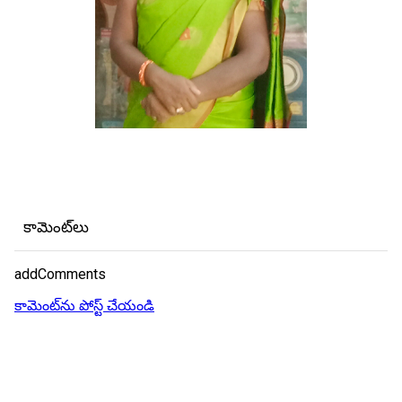
కామెంట్‌లు
addComments
కామెంట్‌ను పోస్ట్ చేయండి