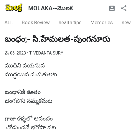
MOLAKA--మొలక
ALL
Book Review
health tips
Memories
new
బంధం;- సి.హేమలత-పుంగనూరు
మే 06, 2023
• T. VEDANTA SURY
ముదిని వయసున
ముద్దయిన దంపతులట
బంధానికి ఊతం
భంగపోని నమ్మకమట
గాజు కళ్ళలో ఆనందం
తోడుందనే భరోసా నట