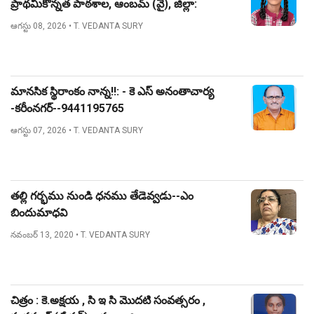
ప్రాథమికోన్నత పాఠశాల, ఆంబమ్ (వై), జిల్లా:
నిజామాబాద్.
ఆగస్టు 08, 2026
• T. VEDANTA SURY
మానసిక స్థిరాంకం నాన్న!!: - కె ఎస్ అనంతాచార్య
-కరీంనగర్--9441195765
ఆగస్టు 07, 2026
• T. VEDANTA SURY
తల్లి గర్భము నుండి ధనము తేడెవ్వడు--ఎం
బిందుమాధవి
నవంబర్ 13, 2020
• T. VEDANTA SURY
చిత్రం : కె.అక్షయ , సి ఇ సి మొదటి సంవత్సరం ,