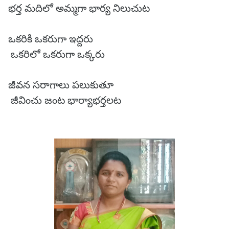
భర్త మదిలో అమ్మగా భార్య నిలుచుట
ఒకరికి ఒకరుగా ఇద్దరు
ఒకరిలో ఒకరుగా ఒక్కరు
జీవన సరాగాలు పలుకుతూ
జీవించు జంట భార్యాభర్తలట