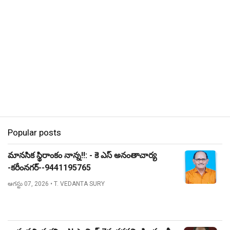
Popular posts
మానసిక స్థిరాంకం నాన్న!!: - కె ఎస్ అనంతాచార్య
-కరీంనగర్--9441195765
ఆగస్టు 07, 2026
• T. VEDANTA SURY