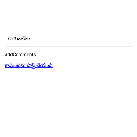
కామెంట్‌లు
addComments
కామెంట్‌ను పోస్ట్ చేయండి