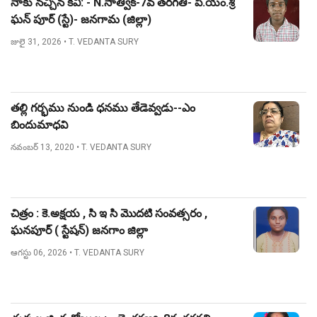
నాకు నచ్చిన కవి: - N.సాత్విక్-7వ తరగతి- పి.యం.శ్రీ
ఘన్ పూర్ (స్టే)- జనగామ (జిల్లా)
జులై 31, 2026
• T. VEDANTA SURY
తల్లి గర్భము నుండి ధనము తేడెవ్వడు--ఎం
బిందుమాధవి
నవంబర్ 13, 2020
• T. VEDANTA SURY
చిత్రం : కె.అక్షయ , సి ఇ సి మొదటి సంవత్సరం ,
ఘనపూర్ ( స్టేషన్) జనగాం జిల్లా
ఆగస్టు 06, 2026
• T. VEDANTA SURY