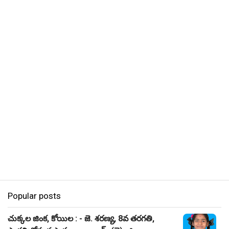
Popular posts
చుక్కల జింక, కోయిల : - జె. శరణ్య, 8వ తరగతి,