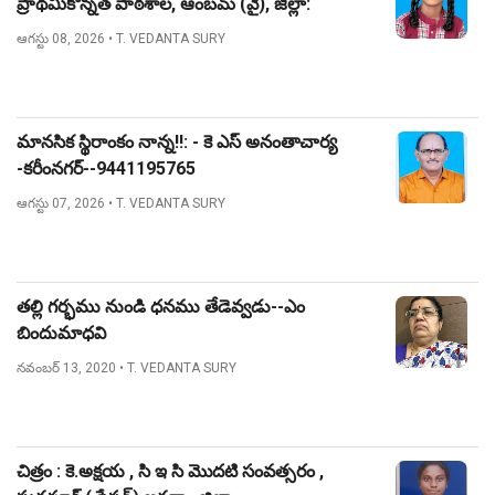
ప్రాథమికోన్నత పాఠశాల, ఆంబమ్ (వై), జిల్లా:
నిజామాబాద్.
ఆగస్టు 08, 2026
• T. VEDANTA SURY
మానసిక స్థిరాంకం నాన్న!!: - కె ఎస్ అనంతాచార్య
-కరీంనగర్--9441195765
ఆగస్టు 07, 2026
• T. VEDANTA SURY
తల్లి గర్భము నుండి ధనము తేడెవ్వడు--ఎం
బిందుమాధవి
నవంబర్ 13, 2020
• T. VEDANTA SURY
చిత్రం : కె.అక్షయ , సి ఇ సి మొదటి సంవత్సరం ,