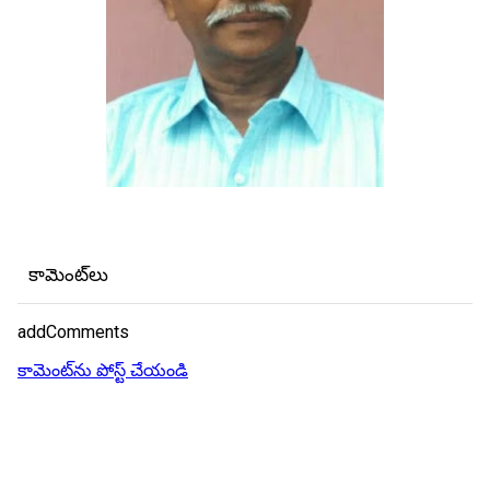
కామెంట్‌లు
addComments
కామెంట్‌ను పోస్ట్ చేయండి