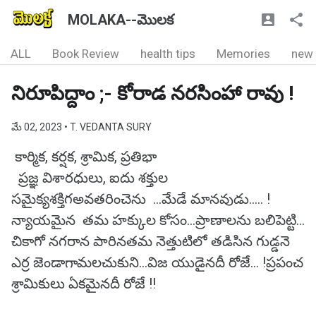
MOLAKA--మొలక
ALL
Book Review
health tips
Memories
new
నిరూపిద్దాం ;- కోరాడ నరసింహా రావు !
మే 02, 2023
• T. VEDANTA SURY
కార్మిక, కర్షక, శ్రామిక, ప్రతిభా
ప్రజ్ఞ విశారధులు, ఐదు శక్తుల
సమైక్యశక్తిగఅవతరించెను ...మేడే మానవుడు..... !
న్యాయమైన తమ హక్కుల కోసం...ప్రాణాలను బలిపెట్టి...
చికాగో నగరాన పారినతమ నెత్తుటిలో తడిసిన గుడ్డనె
ఎర్ర జెండాగామలచుకుని...విజ యుడైనదీ రోజే... !ప్రపంచ
శ్రామికులు ఏకమైనదీ రోజే !!