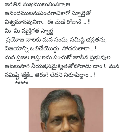
జగతిన సుఖములునింపగా,ఆ
ఆనందములనుపంచగాచికాగో స్పూర్తితో
విశ్వమానవునిగా... ఈ మేడే రోజునే ... !!
మీ మీ వ్యక్తిగత స్వార్ధ
ప్రయోజ నాలకు మన సంఘ, సమిష్టి భద్రతను,
విజయాన్ని బలిచేయొద్దు సోదరులారా... !
మన ప్రజల ఆస్తులను పంచుకో జూసిన ప్రభువుల
ఆటలుసాగ నీయక,సమైక్యతతోపోరాడు దాం !.. మన
సమిష్టి శక్తికి... తిరుగే లేదని నిరూపిద్దాం... !
*****