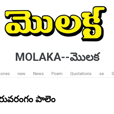
MOLAKA--మొలక
ories
new
News
Poem
Quotations
se
S
్ తిరువరంగం పాలెం