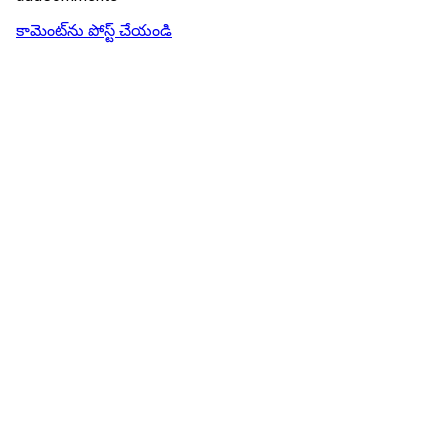
కామెంట్‌ను పోస్ట్ చేయండి