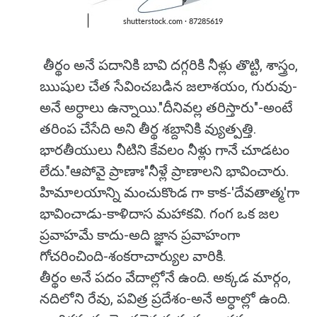
తీర్థం అనే పదానికి బావి దగ్గరికి నీళ్లు తొట్టి, శాస్త్రం,
ఋషుల చేత సేవించబడిన జలాశయం, గురువు-
అనే అర్ధాలు ఉన్నాయి."దీనివల్ల తరిస్తారు"-అంటే
తరింప చేసేది అని తీర్థ శబ్దానికి వ్యుత్పత్తి.
భారతీయులు నీటిని కేవలం నీళ్లు గానే చూడటం
లేదు."ఆపోవై ప్రాణాః"నీళ్లే ప్రాణాలని భావించారు.
హిమాలయాన్ని మంచుకొండ గా కాక-'దేవతాత్మ'గా
భావించాడు-కాళిదాస మహాకవి. గంగ ఒక జల
ప్రవాహమే కాదు-అది జ్ఞాన ప్రవాహంగా
గోచరించింది-శంకరాచార్యుల వారికి.
తీర్థం అనే పదం వేదాల్లోనే ఉంది. అక్కడ మార్గం,
నదిలోని రేవు, పవిత్ర ప్రదేశం-అనే అర్ధాల్లో ఉంది.