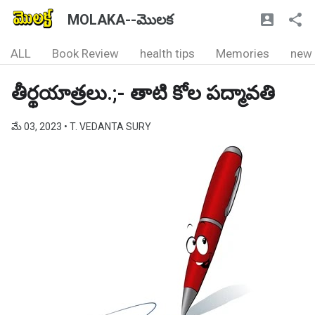
MOLAKA--మొలక
ALL
Book Review
health tips
Memories
new
తీర్థయాత్రలు.;- తాటి కోల పద్మావతి
మే 03, 2023
• T. VEDANTA SURY