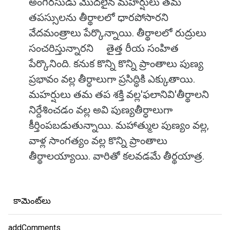
అంగిరసుడు మొదలైన మహర్షులు తమ
తపస్సులను తీర్థాలలో ధారపోసారని
వేదమంత్రాలు పేర్కొన్నాయి. తీర్థాలలో రుద్రులు
సంచరిస్తున్నారని తైత్త రీయ సంహిత
పేర్కొనింది. కనుక కొన్ని కొన్ని ప్రాంతాలు పుణ్య
ప్రభావం వల్ల తీర్ధాలుగా ప్రసిద్ధికి ఎక్కుతాయి.
మహర్షులు తమ తప శక్తి వల్ల'ఫలానివి'తీర్థాలని
నిర్దేశించడం వల్ల అవి పుణ్యతీర్ధాలుగా
కీర్తింపబడుతున్నాయి. మహాత్ముల పుణ్యం వల్ల,
వాళ్ల సాంగత్యం వల్ల కొన్ని ప్రాంతాలు
తీర్థాలయ్యాయి. వారితో కలవడమే తీర్థయాత్ర.
కామెంట్‌లు
addComments