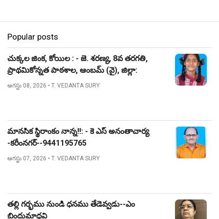
Popular posts
చుక్కల జింక, కోయిల : - జె. శరణ్య, 8వ తరగతి,
ప్రాథమికోన్నత పాఠశాల, ఆంబమ్ (వై), జిల్లా:
నిజామాబాద్.
ఆగస్టు 08, 2026
• T. VEDANTA SURY
మానసిక స్థిరాంకం నాన్న!!: - కె ఎస్ అనంతాచార్య
-కరీంనగర్--9441195765
ఆగస్టు 07, 2026
• T. VEDANTA SURY
తల్లి గర్భము నుండి ధనము తేడెవ్వడు--ఎం
బిందుమాధవి