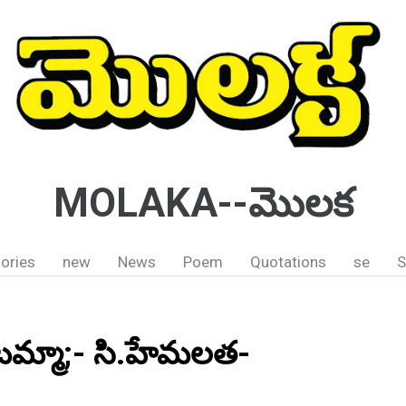
MOLAKA--మొలక
ories
new
News
Poem
Quotations
se
S
ంటమ్మా;- సి.హేమలత-