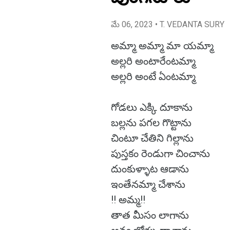
మే 06, 2023
• T. VEDANTA SURY
అమ్మా అమ్మా మా యమ్మా
అల్లరి అంటారేంటమ్మా
అల్లరి అంటే ఏంటమ్మా
గోడలు ఎక్కి దూకాను
బల్లను పగల గొట్టాను
చింటూ చేతిని గిల్లాను
పుస్తకం రెండుగా చించాను
దుంకుళ్ళాట ఆడాను
ఇంతేనమ్మా చేశాను
!! అమ్మ!!
తాత మీసం లాగాను