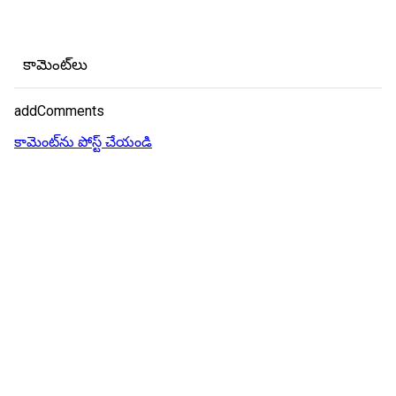
కామెంట్‌లు
addComments
కామెంట్‌ను పోస్ట్ చేయండి