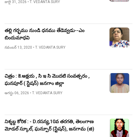
జులై 31, 2026
• T. VEDANTA SURY
తల్లి గర్భము నుండి ధనము తేడెవ్వడు--ఎం
బిందుమాధవి
నవంబర్ 13, 2020
• T. VEDANTA SURY
చిత్రం : కె.అక్షయ , సి ఇ సి మొదటి సంవత్సరం ,
ఘనపూర్ ( స్టేషన్) జనగాం జిల్లా
ఆగస్టు 06, 2026
• T. VEDANTA SURY
నిశ్శబ్ద కోరిక : - D.రసన్య,10వ తరగతి, తెలంగాణ
మోడల్ స్కూల్, ఘన్పూర్ (స్టేషన్), జనగామ (జి)