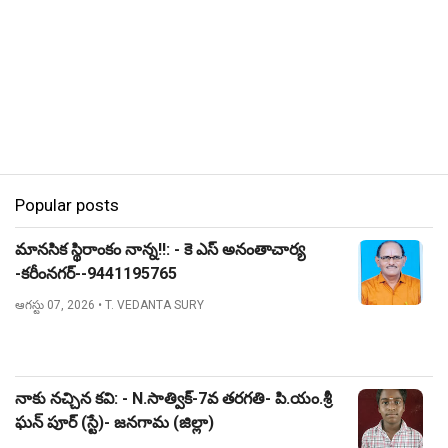
Popular posts
మానసిక స్థిరాంకం నాన్న!!: - కె ఎస్ అనంతాచార్య
-కరీంనగర్--9441195765
ఆగస్టు 07, 2026
• T. VEDANTA SURY
నాకు నచ్చిన కవి: - N.సాత్విక్-7వ తరగతి- పి.యం.శ్రీ
ఘన్ పూర్ (స్టే)- జనగామ (జిల్లా)