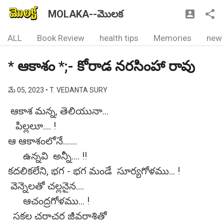
MOLAKA--మొలక
ALL
Book Review
health tips
Memories
new
* ఆకాశం *;- కోరాడ నరసింహా రావు
మే 05, 2023
• T. VEDANTA SURY
ఆకాశ మన్న, తెలియునా...
పిల్లలూ.... !
ఆ ఆకాశంలోనే.......
ఉన్నవి అన్నీ.... !!
కదలికలేని, భగ - భగ మండే సూర్యగోళము... !
వెన్నెలతో చల్లనైన....
ఆచంద్రగోళము... !
సకల చరాచర జీవరాశితో