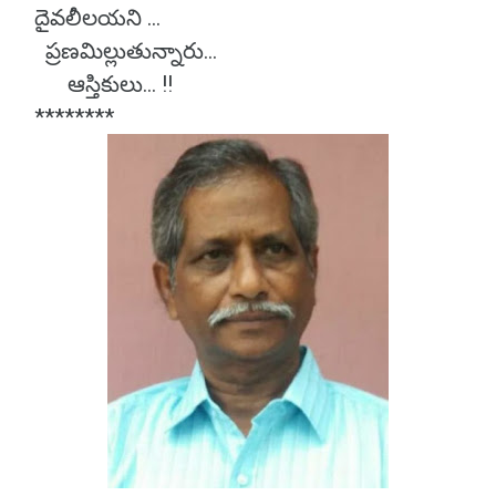
దైవలీలయని ...
ప్రణమిల్లుతున్నారు...
ఆస్తికులు... !!
********