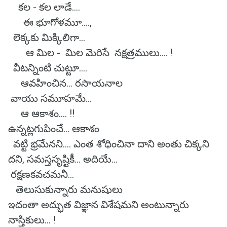
కల - కల లాడే....
ఈ భూగోళమూ....,
లెక్కకు మిక్కిలిగా...
ఆ మిల - మిల మెరిసే నక్షత్రములు.... !
వీటన్నింటి చుట్టూ....
ఆవహించిన... రసాయనాల
వాయు సమూహమే...
ఆ ఆకాశం.... !!
ఉన్నట్లగుపించే... ఆకాశం
వట్టి భ్రమేనని.... ఎంత శోధించినా దాని అంతు చిక్కని
దని, సమస్తసృష్టికీ... అదియే...
రక్షణకవచమనీ...
తెలుసుకున్నారు మనుషులు
ఇదంతా అద్భుత విజ్ఞాన విశేషమని అంటున్నారు
నాస్తికులు... !