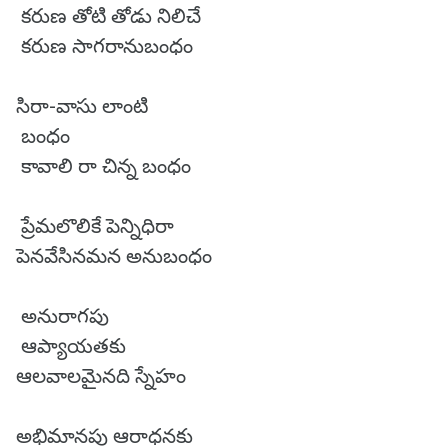
కరుణ తోటి తోడు నిలిచే
కరుణ సాగరానుబంధం
సిరా-వాసు లాంటి
బంధం
కావాలి రా చిన్న బంధం
ప్రేమలొలికే పెన్నిధిరా
పెనవేసినమన అనుబంధం
అనురాగపు
ఆప్యాయతకు
ఆలవాలమైనది స్నేహం
అభిమానపు ఆరాధనకు