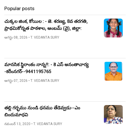
Popular posts
చుక్కల జింక, కోయిల : - జె. శరణ్య, 8వ తరగతి,
ప్రాథమికోన్నత పాఠశాల, ఆంబమ్ (వై), జిల్లా:
నిజామాబాద్.
ఆగస్టు 08, 2026
• T. VEDANTA SURY
మానసిక స్థిరాంకం నాన్న!!: - కె ఎస్ అనంతాచార్య
-కరీంనగర్--9441195765
ఆగస్టు 07, 2026
• T. VEDANTA SURY
తల్లి గర్భము నుండి ధనము తేడెవ్వడు--ఎం
బిందుమాధవి
నవంబర్ 13, 2020
• T. VEDANTA SURY