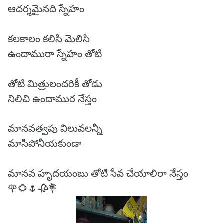
ఆదర్శమైనది స్నేహం
కలకాలం కలిసి మెలిసి
ఉందామురా స్నేహం తోటి
తోటి మిత్రులందరికీ తోడు
నిలిచి ఉందాముర నేస్తం
మానవత్వపు విలువలన్నీ
మాసిపోనీయకుండా
మానవ హృదయంబు తోటి సేవ చేయాలిరా నేస్తం
🌹🌻🌷🥀💐