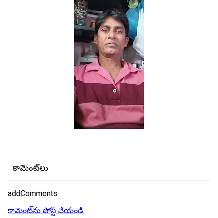
కామెంట్‌లు
addComments
కామెంట్‌ను పోస్ట్ చేయండి