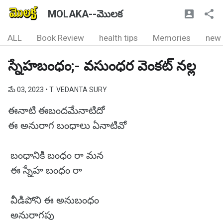
MOLAKA--మొలక
ALL
Book Review
health tips
Memories
new
స్నేహబంధం;- వసుంధర వెంకట్ నల్ల
మే 03, 2023
• T. VEDANTA SURY
ఈనాటి ఈబందమేనాటిదో
ఈ అనురాగ బంధాలు ఏనాటివో
బంధానికి బంధం రా మన
ఈ స్నేహ బంధం రా
వీడిపోని ఈ అనుబంధం
అనురాగపు