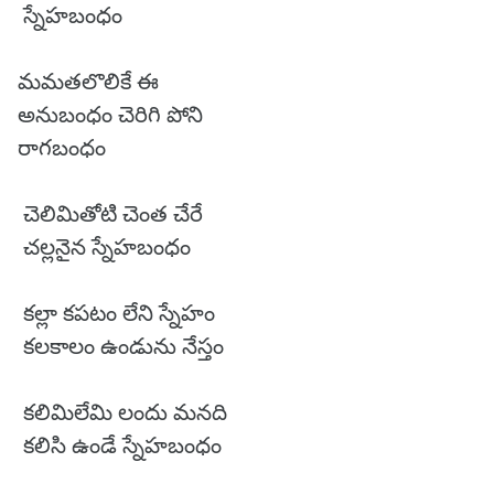
స్నేహబంధం
మమతలొలికే ఈ
అనుబంధం చెరిగి పోని
రాగబంధం
చెలిమితోటి చెంత చేరే
చల్లనైన స్నేహబంధం
కల్లా కపటం లేని స్నేహం
కలకాలం ఉండును నేస్తం
కలిమిలేమి లందు మనది
కలిసి ఉండే స్నేహబంధం