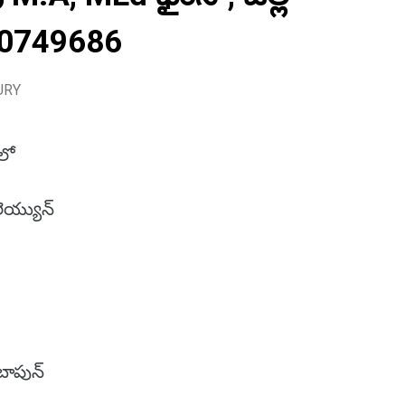
440749686
URY
లో
య్యున్
 బాపున్