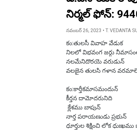
నిర్మల్ ఫోన్: 9
నవంబర్ 26, 2023
• T. VEDANTA S
కం:తులసీ వివాహ వేడుక
నిలలో విభవంగ జర్గు నీమాసం
నలమేనిదొరయె వరుడున్
వలజైన తులసి గళాన వరమాలె
కం:కార్తీకమాసమందున్
కీర్తన దామోదరునిది
క్లేశము బాపున్
నార్త పరాయణుడు ప్రభున్
ధూర్తుల శిక్షించి లోక ధుఃఖము