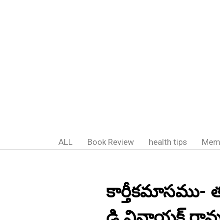
ALL
Book Review
health tips
Mem
కార్తీకమాసము- 
డి.వినాయక్ రావు