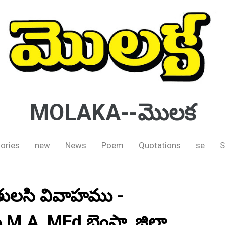
MOLAKA--మొలక
ories
new
News
Poem
Quotations
se
S
తులసి వివాహము -
 M.A, MEd భైంసా, జిల్లా