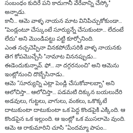
సంబంధం కుదిరే పని కాదుగానీ వేరేవాన్ని చేస్కో"
అన్నాడు.
కానీ... ఆమె వాళ్ళ నాయన మాట వినిపిచ్చుకోకుండా...
"పెండ్లంటూ చేస్కుంటే సూర్యున్నే చేసుకుంటా... లేదంటే
లేదు" అని మొండిపట్టు పట్టి కూర్చోనింది.
ఎంత నచ్చచెప్పినా వినకపోయేసరికి వాళ్ళ నాయనకు
తెగ కోపమొచ్చేసి "నామాట విననప్పుడు...
ఈడెందుకున్నావ్. ఫో... నా దగ్గరనుంచి" అని ఆమెను
ఇంట్లోనుంచి దొబ్బేసినాడు..
ఆమె “సూర్యున్ని ఎట్లా పెండ్లి చేసుకోవాలబ్బా" అని
ఆలోచిస్తా... ఆలోచిస్తా... పడమటి దిక్కున బయలుదేరి
అడవులు, గుట్టలు, వాగులు, వంకలు, ఒకొక్కటే
దాటుకుంటా దాటుకుంటా ఒక పెద్ద కొండపైకి ఎక్కింది. ఆ
కొండపైన ఒక ఇల్లుంది. ఆ ఇంట్లో ఒక ముసలామె వుంది.
ఆమె ఆ రాకుమారిని చూసి “ఏందమ్మా పాపం...