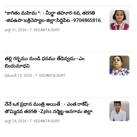
*కాగితం మహిమ *: - మీర్జా తహూర-6వ, తరగతి
-జిపఉపా:బక్రిచెప్యాల-జిల్లా:సిద్దిపేట -9704865816.
జులై 31, 2026
• T. VEDANTA SURY
తల్లి గర్భము నుండి ధనము తేడెవ్వడు--ఎం
బిందుమాధవి
నవంబర్ 13, 2020
• T. VEDANTA SURY
నేనే ఒక ప్రధాన మంత్రి అయితే : - ఎంత.రాకేష్-
తొమ్మిదవ తరగతి -Zphs.నర్మెట్ట-జనగామ జిల్లా.
జులై 24, 2026
• T. VEDANTA SURY