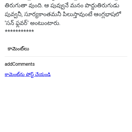
తిరుగుతా వుంది. ఆ పువ్వునే మనం పొద్దుతిరుగుడు
పువ్వనీ, సూర్యకాంతమనీ పిలుస్తావుంటే ఆంగ్లభాషలో
'సన్ ఫ్లవర్' అంటుంటారు.
***********
కామెంట్‌లు
addComments
కామెంట్‌ను పోస్ట్ చేయండి