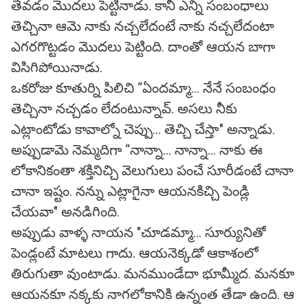
తేవడం మొదలు పెట్టినాడు. కానీ ఎన్ని సంబంధాలు
తెచ్చినా ఆమె నాకు నచ్చలేదంటే నాకు నచ్చలేదంటా
ఎగరగొట్టడం మొదలు పెట్టింది. దాంతో ఆయన బాగా
విసిగిపోయినాడు.
ఒకరోజు కూతుర్ని పిలిచి “ఏందమ్మా... నేనే సంబంధం
తెచ్చినా నచ్చడం లేదంటున్నావ్. అసలు నీకు
ఎట్లాంటోడు కావాల్నో చెప్పు... తెచ్చి చేస్తా" అన్నాడు.
అప్పుడామె నెమ్మదిగా “నాన్నా... నాన్నా... నాకు ఈ
లోకానికంతా శక్తినిచ్చి వెలుగులు పంచే సూరీడంటే చానా
చానా ఇష్టం. నన్ను ఎట్లాగైనా ఆయనకిచ్చి పెండ్లి
చేయవా" అనడిగింది.
అప్పుడు వాళ్ళ నాయన "చూడమ్మా... సూర్యునితో
పెండ్లంటే మాటలు గాదు. ఆయనెక్కడో ఆకాశంలో
తిరుగుతా వుంటాడు. మనముండేదా భూమ్మీద. మనకూ
ఆయనకూ నక్కకు నాగలోకానికి ఉన్నంత తేడా ఉంది. ఆ