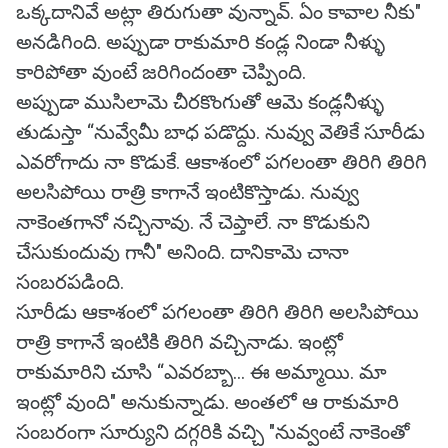
ఒక్కదానివే అట్లా తిరుగుతా వున్నావ్. ఏం కావాల నీకు"
అనడిగింది. అప్పుడా రాకుమారి కండ్ల నిండా నీళ్ళు
కారిపోతా వుంటే జరిగిందంతా చెప్పింది.
అప్పుడా ముసిలామె చీరకొంగుతో ఆమె కండ్లనీళ్ళు
తుడుస్తా “నువ్వేమీ బాధ పడొద్దు. నువ్వు వెతికే సూరీడు
ఎవరోగాదు నా కొడుకే. ఆకాశంలో పగలంతా తిరిగి తిరిగి
అలసిపోయి రాత్రి కాగానే ఇంటికొస్తాడు. నువ్వు
నాకెంతగానో నచ్చినావు. నే చెప్తాలే. నా కొడుకుని
చేసుకుందువు గానీ" అనింది. దానికామె చానా
సంబరపడింది.
సూరీడు ఆకాశంలో పగలంతా తిరిగి తిరిగి అలసిపోయి
రాత్రి కాగానే ఇంటికి తిరిగి వచ్చినాడు. ఇంట్లో
రాకుమారిని చూసి “ఎవరబ్బా... ఈ అమ్మాయి. మా
ఇంట్లో వుంది" అనుకున్నాడు. అంతలో ఆ రాకుమారి
సంబరంగా సూర్యుని దగ్గరికి వచ్చి "నువ్వంటే నాకెంతో