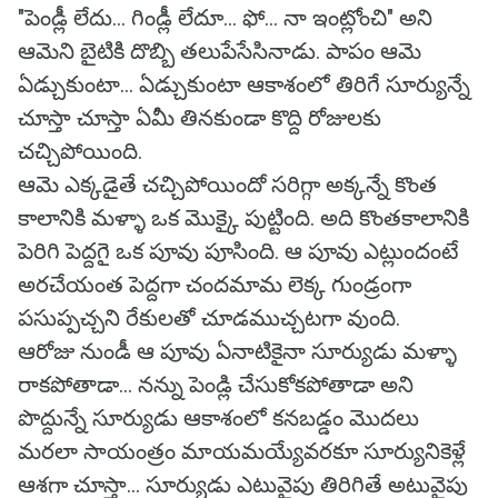
"పెండ్లీ లేదు... గిండ్లీ లేదూ... ఫో... నా ఇంట్లోంచి" అని
ఆమెని బైటికి దొబ్బి తలుపేసేసినాడు. పాపం ఆమె
ఏడ్చుకుంటా... ఏడ్చుకుంటా ఆకాశంలో తిరిగే సూర్యున్నే
చూస్తా చూస్తా ఏమీ తినకుండా కొద్ది రోజులకు
చచ్చిపోయింది.
ఆమె ఎక్కడైతే చచ్చిపోయిందో సరిగ్గా అక్కన్నే కొంత
కాలానికి మళ్ళా ఒక మొక్కై పుట్టింది. అది కొంతకాలానికి
పెరిగి పెద్దగై ఒక పూవు పూసింది. ఆ పూవు ఎట్లుందంటే
అరచేయంత పెద్దగా చందమామ లెక్క గుండ్రంగా
పసుప్పచ్చని రేకులతో చూడముచ్చటగా వుంది.
ఆరోజు నుండీ ఆ పూవు ఏనాటికైనా సూర్యుడు మళ్ళా
రాకపోతాడా... నన్ను పెండ్లి చేసుకోకపోతాడా అని
పొద్దున్నే సూర్యుడు ఆకాశంలో కనబడ్డం మొదలు
మరలా సాయంత్రం మాయమయ్యేవరకూ సూర్యునికెళ్లే
ఆశగా చూస్తా... సూర్యుడు ఎటువైపు తిరిగితే అటువైపు