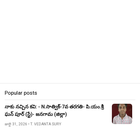
Popular posts
నాకు నచ్చిన కవి: - N.సాత్విక్-7వ తరగతి- పి.యం.శ్రీ
ఘన్ పూర్ (స్టే)- జనగామ (జిల్లా)
జులై 31, 2026
• T. VEDANTA SURY