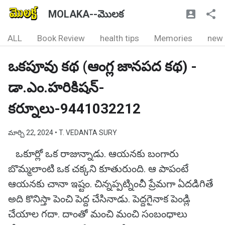
MOLAKA--మొలక
ALL
Book Review
health tips
Memories
new
ఒకపూవు కథ (ఆంగ్ల జానపద కథ) -
డా.ఎం.హరికిషన్-
కర్నూలు-9441032212
మార్చి 22, 2024
• T. VEDANTA SURY
ఒకూర్లో ఒక రాజున్నాడు. ఆయనకు బంగారు
బొమ్మలాంటి ఒక చక్కని కూతురుంది. ఆ పాపంటే
ఆయనకు చానా ఇష్టం. చిన్నప్పట్నించీ ప్రేమగా ఏదడిగితే
అది కొనిస్తా పెంచి పెద్ద చేసినాడు. పెద్దగైనాక పెండ్లి
చేయాల గదా. దాంతో మంచి మంచి సంబంధాలు