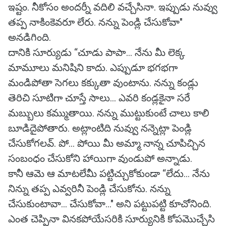
ఇష్టం. నీకోసం అందర్నీ వదిలి వచ్చేసినా. ఇప్పుడు నువ్వు
తప్ప నాకింకెవరూ లేరు. నన్ను పెండ్లి చేసుకోవా"
అనడిగింది.
దానికి సూర్యుడు “చూడు పాపా... నేను మీ లెక్క
మామూలు మనిషిని కాదు. ఎప్పుడూ భగభగా
మండిపోతా సెగలు కక్కుతా వుంటాను. నన్ను కండ్లు
తెరిచి సూటిగా చూస్తే సాలు... ఎవరి కండ్లకైనా సరే
మబ్బులు కమ్ముతాయి. నన్ను ముట్టుకుంటే చాలు కాలి
బూడిదైపోతారు. అట్లాంటిది నువ్వు నన్నెట్లా పెండ్లి
చేసుకోగలవ్. పో... పోయి మీ అమ్మా నాన్న చూపిచ్చిన
సంబంధం చేసుకోని హాయిగా వుండుపో అన్నాడు.
కానీ ఆమె ఆ మాటలేమీ పట్టిచ్చుకోకుండా “లేదు... నేను
నిన్ను తప్ప ఎవ్వరినీ పెండ్లి చేసుకోను. నన్ను
చేసుకుంటావా... చేసుకోవా..." అని పట్టుపట్టి కూచోనింది.
ఎంత చెప్పినా వినకపోయేసరికి సూర్యునికి కోపమొచ్చేసి