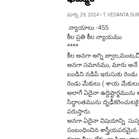
మార్చి 29, 2024
• T. VEDANTA SU
న్యాయాలు -455
కీల ప్రతి కీల న్యాయము
****
కీల అనగా అగ్ని జ్వాల,మంట,చీల
అనగా సమానము, మారు అనే అర
బండిని నడిపే ఇరుసుకు రెండు
రెండు మేకులు ( శాయ మేకులు) 
అలాగే ఏదైనా ఉద్దిష్టార్థమున
సిద్ధాంతమును దృఢీకరించుటకై
పరుస్తారు.
అనగా ఏదైనా విషయాన్ని సుస్ప
సంబంధించిన శాస్త్రీయపరమైన 