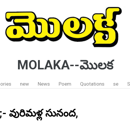
MOLAKA--మొలక
ories
new
News
Poem
Quotations
se
S
- వురిమళ్ల సునంద,