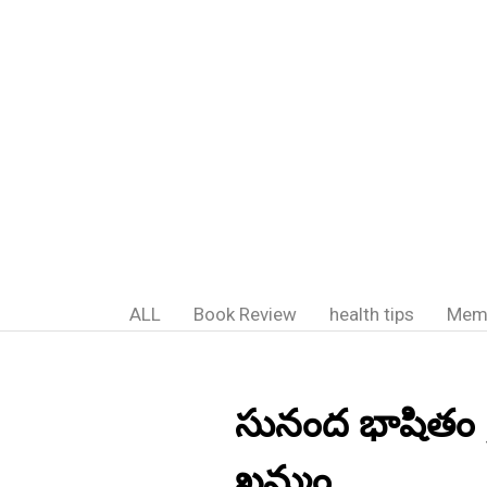
ALL
Book Review
health tips
Mem
సునంద భాషితం ;
ఖమ్మం