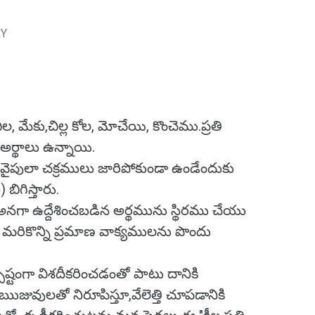
RY
, మేకు,చిల్ల కోల, మోచేయి, కొంచెము.ప్రతి
్థాలు ఉన్నాయి.
 వైపులా చక్రములు జారిపోకుండా ఉండేందుకు
బిగిస్తారు.
ు అనగా ఉద్దేశించబడిన అర్థమును స్థిరము చేయు
 మరికొన్ని ప్రమాణ వాక్యములను పొందు
ష్టంగా విశదీకరించడంతో పాటు దానికి
ఋజువులతో నిరూపిస్తూ,వేలెత్తి చూపడానికి