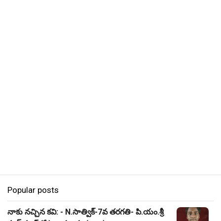
Popular posts
నాకు నచ్చిన కవి: - N.సాత్విక్-7వ తరగతి- పి.యం.శ్రీ