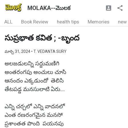
MOLAKA--మొలక
ALL
Book Review
health tips
Memories
new
సుప్రభాత కవిత ; -బృంద
మార్చి 31, 2024
• T. VEDANTA SURY
అలజడులన్ని సద్దుమణిగి
అంతరంగపు అంచులు చూసి
ఆనందం ఎక్కడుందో తెలిసి
తేటపడ్డ మనసులాటి ఏరు....
ఎన్ని చర్చలో ఎన్ని వాదనలో
ఎంత రణరంగమైన మనసో
ప్రశాంతత పొంది పయనపు