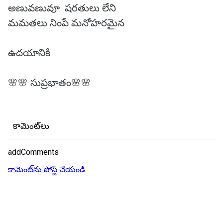
అణువణువూ షరతులు లేని
మమతలు నింపే మనోహరమైన
ఉదయానికి
🌸🌸 సుప్రభాతం🌸🌸
కామెంట్‌లు
addComments
కామెంట్‌ను పోస్ట్ చేయండి