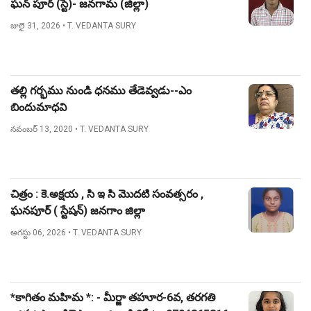
ఘన్ పూర్ (స్టే)- జనగామ (జిల్లా)
జులై 31, 2026
• T. VEDANTA SURY
తల్లి గర్భము నుండి ధనము తేడెవ్వడు--ఎం
బిందుమాధవి
నవంబర్ 13, 2020
• T. VEDANTA SURY
చిత్రం : కె.అక్షయ , సి ఇ సి మొదటి సంవత్సరం ,
ఘనపూర్ ( స్టేషన్) జనగాం జిల్లా
ఆగస్టు 06, 2026
• T. VEDANTA SURY
*కాగితం మహిమ *: - మీర్జా తహూర-6వ, తరగతి