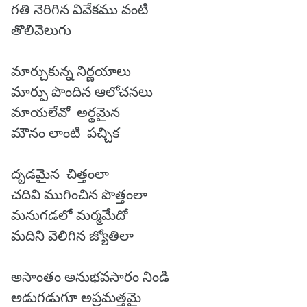
గతి నెరిగిన వివేకము వంటి
తొలివెలుగు
మార్చుకున్న నిర్ణయాలు
మార్పు పొందిన ఆలోచనలు
మాయలేవో అర్థమైన
మౌనం లాంటి పచ్చిక
దృడమైన చిత్తంలా
చదివి ముగించిన పొత్తంలా
మనుగడలో మర్మమేదో
మదిని వెలిగిన జ్యోతిలా
అసాంతం అనుభవసారం నిండి
అడుగడుగూ అప్రమత్తమై