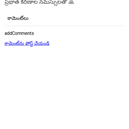
ప్రభాత కిరణాల నమస్సులతో 🙏
కామెంట్‌లు
addComments
కామెంట్‌ను పోస్ట్ చేయండి