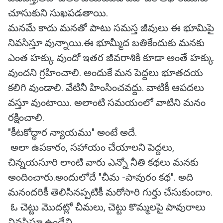
చూసుకుని సుఖపడతాయి.
మనమే కాదు మనతో పాటు సమస్త జీవులు ఈ భూమిపై
నివసిస్తూ వున్నాయి.ఈ భూమ్మీద బతికేందుకు మనకు
ఎంత హక్కు వుందో ఇతర జీవరాశికి కూడా అంతే హక్కు
వుందని గ్రహించాలి. అందుకే మన పెద్దలు భూతదయ
కలిగి వుండాలి. వేటినీ హింసించవద్దు. వాటికీ ఆపదలు
వస్తూ వుంటాయి. అలాంటి సమయంలో వాటిని మనం
రక్షించాలి.
"కీటకోద్ధార న్యాయము" అంటే అదే.
అలా ఉపకారం, సహాయం చేయాలని పెద్దలు,
చిన్నయసూరి లాంటి వారు ఎన్నో నీతి కథలు మనకు
అందించారు.అందులోదే "చీమ -పావురం కథ". అది
మనందరికీ తెలిసినప్పటికీ మరోసారి గుర్తు చేసుకుందాం.
ఓ చెట్టు మొదట్లో చీమలు, చెట్టు కొమ్మలపై పావురాలు
నివసిస్తూ ఉండేవి.