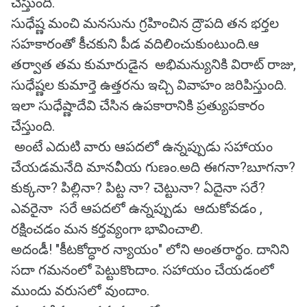
చేస్తుంది.
సుధేష్ణ మంచి మనసును గ్రహించిన ద్రౌపది తన భర్తల
సహకారంతో కీచకుని పీడ వదిలించుకుంటుంది.ఆ
తర్వాత తమ కుమారుడైన అభిమన్యునికి విరాట్ రాజు,
సుధేష్ణల కుమార్తె ఉత్తరను ఇచ్చి వివాహం జరిపిస్తుంది.
ఇలా సుధేష్ణాదేవి చేసిన ఉపకారానికి ప్రత్యుపకారం
చేస్తుంది.
అంటే ఎదుటి వారు ఆపదలో ఉన్నప్పుడు సహాయం
చేయడమనేది మానవీయ గుణం.అది ఈగనా?బూగనా?
కుక్కనా? పిల్లినా? పిట్ట నా? చెట్టునా? ఏదైనా సరే?
ఎవరైనా సరే ఆపదలో ఉన్నప్పుడు ఆదుకోవడం ,
రక్షించడం మన కర్తవ్యంగా భావించాలి.
అదండీ! "కీటకోద్ధార న్యాయం" లోని అంతరార్థం. దానిని
సదా గమనంలో పెట్టుకొందాం. సహాయం చేయడంలో
ముందు వరుసలో వుందాం.