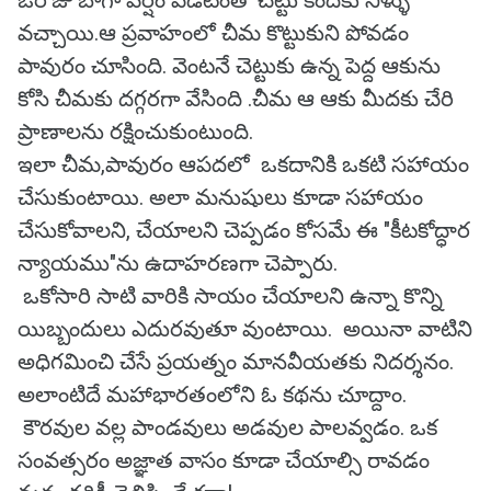
ఓరోజు బాగా వర్షం పడటంతో చెట్టు కిందకు నీళ్ళు
వచ్చాయి.ఆ ప్రవాహంలో చీమ కొట్టుకుని పోవడం
పావురం చూసింది. వెంటనే చెట్టుకు ఉన్న పెద్ద ఆకును
కోసి చీమకు దగ్గరగా వేసింది .చీమ ఆ ఆకు మీదకు చేరి
ప్రాణాలను రక్షించుకుంటుంది.
ఇలా చీమ,పావురం ఆపదలో ఒకదానికి ఒకటి సహాయం
చేసుకుంటాయి. అలా మనుషులు కూడా సహాయం
చేసుకోవాలని, చేయాలని చెప్పడం కోసమే ఈ "కీటకోద్ధార
న్యాయము"ను ఉదాహరణగా చెప్పారు.
ఒకోసారి సాటి వారికి సాయం చేయాలని ఉన్నా కొన్ని
యిబ్బందులు ఎదురవుతూ వుంటాయి. అయినా వాటిని
అధిగమించి చేసే ప్రయత్నం మానవీయతకు నిదర్శనం.
అలాంటిదే మహాభారతంలోని ఓ కథను చూద్దాం.
కౌరవుల వల్ల పాండవులు అడవుల పాలవ్వడం. ఒక
సంవత్సరం అజ్ఞాత వాసం కూడా చేయాల్సి రావడం