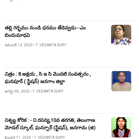
తల్లి గర్భము నుండి ధనము తేడెవ్వడు--ఎం
బిందుమాధవి
నవంబర్ 13, 2020
• T. VEDANTA SURY
చిత్రం : కె.అక్షయ , సి ఇ సి మొదటి సంవత్సరం ,
ఘనపూర్ ( స్టేషన్) జనగాం జిల్లా
ఆగస్టు 06, 2026
• T. VEDANTA SURY
నిశ్శబ్ద కోరిక : - D.రసన్య,10వ తరగతి, తెలంగాణ
మోడల్ స్కూల్, ఘన్పూర్ (స్టేషన్), జనగామ (జి)
ఫిబ్రవరి 11, 2026
• T. VEDANTA SURY