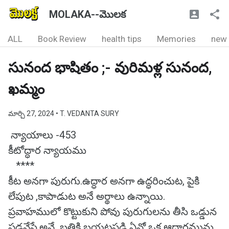
MOLAKA--మొలక
ALL
Book Review
health tips
Memories
new
సునంద భాషితం ;- వురిమళ్ల సునంద,
ఖమ్మం
మార్చి 27, 2024
• T. VEDANTA SURY
న్యాయాలు -453
కీటోద్ధార న్యాయము
****
కీట అనగా పురుగు.ఉద్ధార అనగా ఉద్ధరించుట, పైకి
లేపుట ,కాపాడుట అనే అర్థాలు ఉన్నాయి.
ప్రవాహములో కొట్టుకుని పోవు పురుగులను తీసి ఒడ్డున
పడవేస్తే,అవే బతికి బయటపడి ఏవో ఒక ఆధారమును