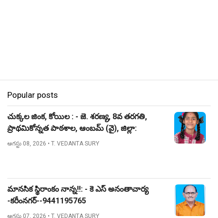
Popular posts
చుక్కల జింక, కోయిల : - జె. శరణ్య, 8వ తరగతి,
ప్రాథమికోన్నత పాఠశాల, ఆంబమ్ (వై), జిల్లా:
నిజామాబాద్.
ఆగస్టు 08, 2026
• T. VEDANTA SURY
మానసిక స్థిరాంకం నాన్న!!: - కె ఎస్ అనంతాచార్య
-కరీంనగర్--9441195765
ఆగస్టు 07, 2026
• T. VEDANTA SURY