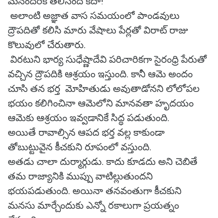
మనందరికీ తెలిసిందే కదా!
అలాంటి అజ్ఞాత వాస సమయంలో పాండవులు
ద్రౌపదితో కలిసి మారు వేషాలు పేర్లతో విరాట్ రాజు
కొలువులో చేరుతారు.
విరటుని భార్య సుధేష్ణాదేవి పరిచారికగా సైరంధ్రి పేరుతో
వచ్చిన ద్రౌపదికి ఆశ్రయం ఇస్తుంది. కానీ ఆమె అందం
చూసి తన భర్త మోహితుడు అవుతాడోనని లోలోపల
భయం కలిగించినా ఆమెలోని మానవతా హృదయం
ఆమెకు ఆశ్రయం ఇవ్వడానికే సిద్ధ పడుతుంది.
అయితే రావాల్సిన ఆపద భర్త వల్ల కాకుండా
తోబుట్టువైన కీచకుని రూపంలో వస్తుంది.
అతడు చాలా దుర్మార్గుడు. కాదు కూడదు అని చెబితే
తమ రాజ్యానికి ముప్పు వాటిల్లుతుందని
భయపడుతుంది. అయినా తనవంతుగా కీచకుని
మనసు మార్చేందుకు ఎన్నో రకాలుగా ప్రయత్నం