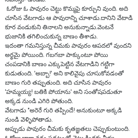
ఓరోజు ఓ పావురం చెట్టు కొమ్మపై కూర్చుని వుంది. అది
చూసిన వేటగాడు ఆ పావురాన్ని చూశాడు.దానిని వేటాడి
కూర వండుకుని తినాలని అనుకున్నాడు.వెంటనే
భుజానికి తగిలించుకున్న బాణం తీశాడు.
ఇదంతా గమనిస్తున్న చీమకు పావురం ఆపదలో వుందని
అర్థమై పోయింది. గబగబా పాక్కుంటూ పోయి
చంపడానికి బాణం ఎక్కుపెట్టిన వేటగాడిని గట్టిగా
కుడుతుంది. 'అబ్బా!' అని కాలివైపు చూసుకోవడంతో
బాణం గురి తప్పుతుంది. అది చూసిన పావురం
'హమ్మయ్య! బతికి పోయాను' అని సంతోషపడుతూ
అక్కడ నుండి ఎగిరి పోతుంది.
వేటగాడు "అరెరే గురి తప్పిందే! అనుకుంటూ అక్కడి
నుండి వెళ్ళిపోతాడు.
అప్పుడు పావురం చీమకు కృతజ్ఞతలు చెప్పుకుంటుంది.