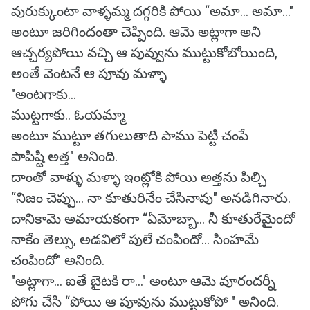
వురుక్కుంటా వాళ్ళమ్మ దగ్గరికి పోయి “అమా... అమా..."
అంటూ జరిగిందంతా చెప్పింది. ఆమె అట్లాగా అని
ఆచ్చర్యపోయి వచ్చి ఆ పువ్వును ముట్టుకోబోయింది,
అంతే వెంటనే ఆ పూవు మళ్ళా
"అంటగాకు...
ముట్టగాకు.. ఓయమ్మా
అంటూ ముట్టూ తగులుతాది పాము పెట్టి చంపే
పాపిష్టి అత్త" అనింది.
దాంతో వాళ్ళు మళ్ళా ఇంట్లోకి పోయి అత్తను పిల్చి
“నిజం చెప్పు... నా కూతురినేం చేసినావు" అనడిగినారు.
దానికామె అమాయకంగా “ఏమోబ్బా... నీ కూతురేమైందో
నాకేం తెల్సు, అడవిలో పులే చంపిందో... సింహమే
చంపిందో" అనింది.
"అట్లాగా... ఐతే బైటకి రా..." అంటూ ఆమె వూరందర్నీ
పోగు చేసి “పోయి ఆ పూవును ముట్టుకోపో " అనింది.