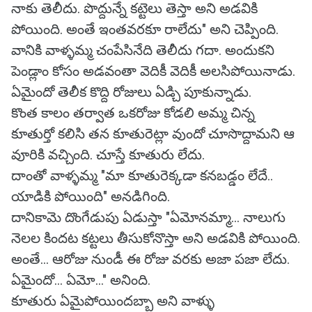
నాకు తెలీదు. పొద్దున్నే కట్టెలు తెస్తా అని అడవికి
పోయింది. అంతే ఇంతవరకూ రాలేదు" అని చెప్పింది.
వానికి వాళ్ళమ్మ చంపేసినేది తెలీదు గదా. అందుకని
పెండ్లాం కోసం అడవంతా వెదికీ వెదికీ అలసిపోయినాడు.
ఏమైందో తెలీక కొద్ది రోజులు ఏడ్చి పూకున్నాడు.
కొంత కాలం తర్వాత ఒకరోజు కోడలి అమ్మ చిన్న
కూతుర్తో కలిసి తన కూతురెట్లా వుందో చూసొద్దామని ఆ
వూరికి వచ్చింది. చూస్తే కూతురు లేదు.
దాంతో వాళ్ళమ్మ "మా కూతురెక్కడా కనబడ్డం లేదే..
యాడికి పోయింది" అనడిగింది.
దానికామె దొంగేడుపు ఏడుస్తా "ఏమోనమ్మా... నాలుగు
నెలల కిందట కట్టలు తీసుకోనొస్తా అని అడవికి పోయింది.
అంతే... ఆరోజు నుండీ ఈ రోజు వరకు అజా పజా లేదు.
ఏమైందో... ఏమో..." అనింది.
కూతురు ఏమైపోయిందబ్బా అని వాళ్ళు