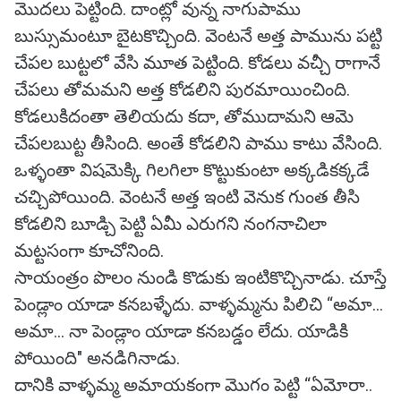
మొదలు పెట్టింది. దాంట్లో వున్న నాగుపాము
బుస్సుమంటూ బైటకొచ్చింది. వెంటనే అత్త పామును పట్టి
చేపల బుట్టలో వేసి మూత పెట్టింది. కోడలు వచ్చీ రాగానే
చేపలు తోమమని అత్త కోడలిని పురమాయించింది.
కోడలుకిదంతా తెలియదు కదా, తోముదామని ఆమె
చేపలబుట్ట తీసింది. అంతే కోడలిని పాము కాటు వేసింది.
ఒళ్ళంతా విషమెక్కి గిలగిలా కొట్టుకుంటా అక్కడికక్కడే
చచ్చిపోయింది. వెంటనే అత్త ఇంటి వెనుక గుంత తీసి
కోడలిని బూడ్చి పెట్టి ఏమీ ఎరుగని నంగనాచిలా
మట్టసంగా కూచోనింది.
సాయంత్రం పొలం నుండి కొడుకు ఇంటికొచ్చినాడు. చూస్తే
పెండ్లాం యాడా కనబళ్ళేదు. వాళ్ళమ్మను పిలిచి “అమా...
అమా... నా పెండ్లాం యాడా కనబడ్డం లేదు. యాడికి
పోయింది" అనడిగినాడు.
దానికి వాళ్ళమ్మ అమాయకంగా మొగం పెట్టి “ఏమోరా..