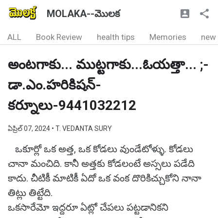
MOLAKA--మొలక
ALL
Book Review
health tips
Memories
new
అంటగాకు... ముట్టగాకు...ఓయత్తా... ;-
డా.ఎం.హరికిషన్-
కర్నూలు-9441032212
ఏప్రిల్ 07, 2024
• T. VEDANTA SURY
ఒకూర్లో ఒక అత్త, ఒక కోడలు వుండేటోళ్ళు. కోడలు
చానా మంచిది. కానీ అత్తకు కోడలంటే అస్సలు పడేది
కాదు. చీటికీ మాటికీ ఏదో ఒక వంక దొరికిచ్చుకోని నానా
తిట్లు తిట్టేది.
ఒకసారేమో ఇద్దరూ ఏట్లో చేపలు పట్టడానికని