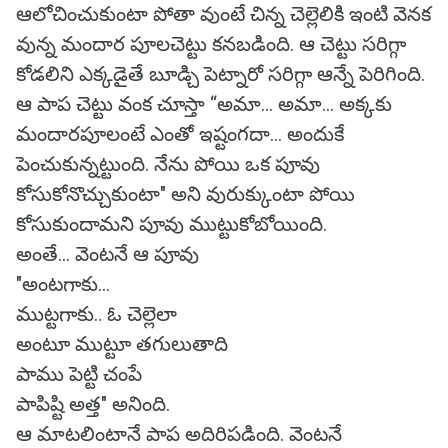
ఆలోచించుకుంటా పోతా వుంటే చిన్న చెల్లెలికి ఇంటి వెనక
వున్న మందార పూలచెట్టు కనబడింది. ఆ చెట్టు సరిగ్గా
కోడలిని ఎక్కడైతే బూడ్చి పెట్నారో సరిగ్గా ఆన్నే పెరిగింది.
ఆ పాప చెట్టు వంక చూస్తా “అమా... అమా... అక్కకు
మందారపూలంటే ఎంతో ఇష్టంగదా... అందుకే
పెంచుకున్నట్టుంది. నేను పోయి ఒక పూవు
కోసుకోనొచ్చుకుంటా" అని వురుక్కుంటా పోయి
కోసుకుందామని పూవు ముట్టుకోబోయింది.
అంతే... వెంటనే ఆ పూవు
"అంటగాకు...
ముట్టగాకు.. ఓ చెల్లెలా
అంటూ ముట్టూ తగులుతాది
పాము పెట్టి చంపే
పాపిష్టి అత్త" అనింది.
ఆ మాటలింటానే పాప అదిరిపడింది. వెంటనే