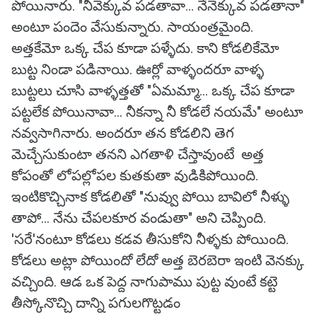
పోయినారు. "నీవెక్కువ పడతావా... నేనెక్కువ పడతానా"
అంటూ పందెం వేసుకున్నారు. సాయంత్రమైంది.
అత్తకేమో ఒక్క చేప కూడా పళ్ళేదు. కాని కోడలికేమో
బుట్ట నిండా పడినాయి. ఊర్లో వాళ్ళందరూ వాళ్ళ
బుట్టలు చూసి వాళ్ళత్తతో "ఏమమ్మా... ఒక్క చేప కూడా
పట్టలేక పోయినావా... నీకన్నా నీ కోడలే నయమే" అంటూ
నవ్వసాగినారు. అందరూ తన కోడలిని తెగ
మెచ్చేసుకుంటా తనని ఎగతాళి చేస్తావుంటే అత్త
కోపంతో లోపల్లోపల కుతకుతా వుడికిపోయింది.
ఇంటికొచ్చినాక కోడలితో "నువ్వు పోయి బావిలో నీళ్ళు
తాపో... నేను చేపలకూర వండుతా" అని చెప్పింది.
'సరే'నంటూ కోడలు కడవ తీసుకోని నీళ్ళకు పోయింది.
కోడలు అట్లా పోయిందో లేదో అత్త బెరబెరా ఇంటి వెనక్కు
వచ్చింది. ఆడ ఒక పెద్ద నాగుపాము పుట్ట వుంటే కట్టె
తీస్కోనొచ్చి దాన్ని పగులగొట్టడం