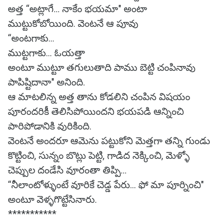
అత్త “అట్లాగే... నాకేం భయమా" అంటా
ముట్టుకోబోయింది. వెంటనే ఆ పూవు
“అంటగాకు...
ముట్టగాకు... ఓయత్తా
అంటూ ముట్టూ తగులుతాది పాము బెట్టి చంపినావు
పాపిష్టిదానా" అనింది.
ఆ మాటలిన్న అత్త తాను కోడలిని చంపిన విషయం
పూరందరికీ తెలిసిపోయిందని భయపడి ఆన్నించి
పారిపోడానికి వురికింది.
వెంటనే అందరూ ఆమెను పట్టుకోని మెత్తగా తన్ని గుండు
కొట్టించి, సున్నం బొట్లు పెట్టి, గాడిద నెక్కించి, మెళ్ళో
చెప్పుల దండేసి వూరంతా తిప్పి...
“నీలాంటోళ్ళుంటే వూరికే చెడ్డ పేరు... ఫో మా పూర్నించి"
అంటూ వెళ్ళగొట్టేసినారు.
***********