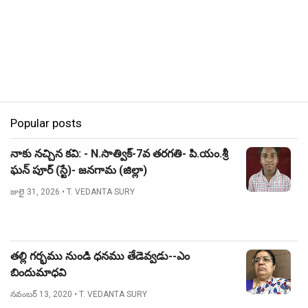
Popular posts
నాకు నచ్చిన కవి: - N.సాత్విక్-7వ తరగతి- పి.యం.శ్రీ
ఘన్ పూర్ (స్టే)- జనగామ (జిల్లా)
జులై 31, 2026
• T. VEDANTA SURY
తల్లి గర్భము నుండి ధనము తేడెవ్వడు--ఎం
బిందుమాధవి
నవంబర్ 13, 2020
• T. VEDANTA SURY