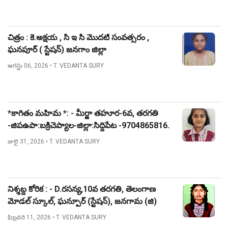
చిత్రం : కె.అక్షయ , సి ఇ సి మొదటి సంవత్సరం ,
ఘనపూర్ ( స్టేషన్) జనగాం జిల్లా
ఆగస్టు 06, 2026
• T. VEDANTA SURY
*కాగితం మహిమ *: - మీర్జా తహూర-6వ, తరగతి
-జిపఉపా:బక్రిచెప్యాల-జిల్లా:సిద్దిపేట -9704865816.
జులై 31, 2026
• T. VEDANTA SURY
నిశ్శబ్ద కోరిక : - D.రసన్య,10వ తరగతి, తెలంగాణ
మోడల్ స్కూల్, ఘన్పూర్ (స్టేషన్), జనగామ (జి)
ఫిబ్రవరి 11, 2026
• T. VEDANTA SURY