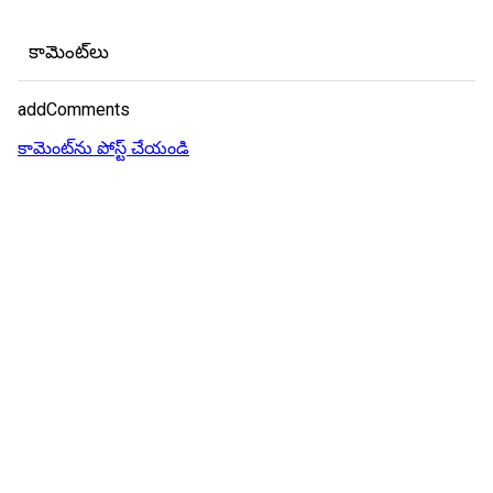
కామెంట్‌లు
addComments
కామెంట్‌ను పోస్ట్ చేయండి