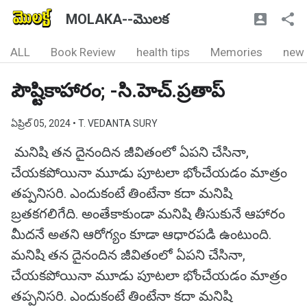
MOLAKA--మొలక
ALL
Book Review
health tips
Memories
new
పౌష్టికాహారం; -సి.హెచ్.ప్రతాప్
ఏప్రిల్ 05, 2024
• T. VEDANTA SURY
మనిషి తన దైనందిన జీవితంలో ఏపని చేసినా,
చేయకపోయినా మూడు పూటలా భోంచేయడం మాత్రం
తప్పనిసరి. ఎందుకంటే తింటేనా కదా మనిషి
బ్రతకగలిగేది. అంతేకాకుండా మనిషి తీసుకునే ఆహారం
మీదనే అతని ఆరోగ్యం కూడా ఆధారపడి ఉంటుంది.
మనిషి తన దైనందిన జీవితంలో ఏపని చేసినా,
చేయకపోయినా మూడు పూటలా భోంచేయడం మాత్రం
తప్పనిసరి. ఎందుకంటే తింటేనా కదా మనిషి