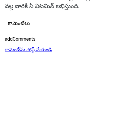
వల్ల వారికి సి విటమిన్ లభిస్తుంది.
కామెంట్‌లు
addComments
కామెంట్‌ను పోస్ట్ చేయండి