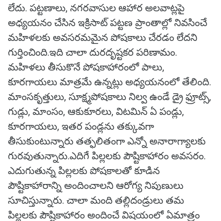
లేదు. పట్టణాలు, నగరవాసుల ఆహార అలవాట్లపై
అధ్యయనం చేసిన ఇక్రిసాట్‌ పట్టణ ప్రాంతాల్లో నివసించే
మహిళలకు అవసరమమైన పోషకాలు చేరడం లేదని
గుర్తించింది.ఇది చాలా దురదృష్టకర పరిణామం.
మహిళలు తీసుకొనే పోషకాహారంలో పాలు,
కూరగాయలు మాత్రమే ఉన్నట్లు అధ్యయనంలో తేలింది.
మాంసకృత్తులు, సూక్ష్మపోషకాలు నిల్వ ఉండే డ్రై ఫ్రూట్స్‌,
గుడ్లు, మాంసం, ఆకుకూరలు, విటమిన్‌ ఏ పండ్లు,
కూరగాయలు, ఇతర పండ్లను తక్కువగా
తీసుకుంటున్నారు తత్ఫలితంగా ఎన్నో అనారాగ్యాలకు
గురవుతున్నారు.ఎదిగే పిల్లలకు పౌష్టికాహారం అవసరం.
ఎదుగుతున్న పిల్లలకు పోషకాలతో కూడిన
పౌష్టికాహారాన్ని అందించాలని ఆరోగ్య నిపుణులు
సూచిస్తున్నారు. చాలా మంది తల్లిదండ్రులు తమ
పిల్లలకు పౌష్టికాహారం అందించే విషయంలో ఏమాత్రం