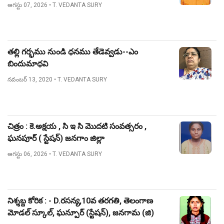
ఆగస్టు 07, 2026
• T. VEDANTA SURY
తల్లి గర్భము నుండి ధనము తేడెవ్వడు--ఎం
బిందుమాధవి
నవంబర్ 13, 2020
• T. VEDANTA SURY
చిత్రం : కె.అక్షయ , సి ఇ సి మొదటి సంవత్సరం ,
ఘనపూర్ ( స్టేషన్) జనగాం జిల్లా
ఆగస్టు 06, 2026
• T. VEDANTA SURY
నిశ్శబ్ద కోరిక : - D.రసన్య,10వ తరగతి, తెలంగాణ
మోడల్ స్కూల్, ఘన్పూర్ (స్టేషన్), జనగామ (జి)