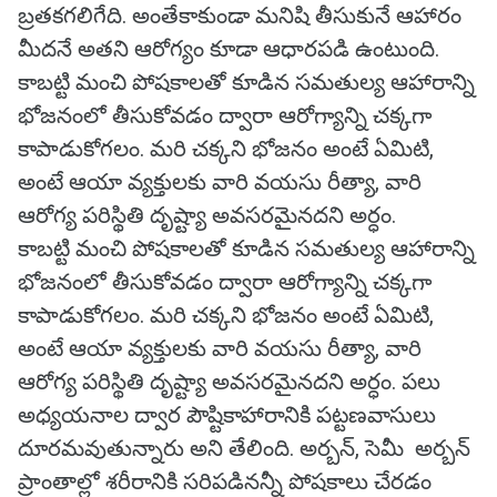
బ్రతకగలిగేది. అంతేకాకుండా మనిషి తీసుకునే ఆహారం
మీదనే అతని ఆరోగ్యం కూడా ఆధారపడి ఉంటుంది.
కాబట్టి మంచి పోషకాలతో కూడిన సమతుల్య ఆహారాన్ని
భోజనంలో తీసుకోవడం ద్వారా ఆరోగ్యాన్ని చక్కగా
కాపాడుకోగలం. మరి చక్కని భోజనం అంటే ఏమిటి,
అంటే ఆయా వ్యక్తులకు వారి వయసు రీత్యా, వారి
ఆరోగ్య పరిస్థితి దృష్ట్యా అవసరమైనదని అర్ధం.
కాబట్టి మంచి పోషకాలతో కూడిన సమతుల్య ఆహారాన్ని
భోజనంలో తీసుకోవడం ద్వారా ఆరోగ్యాన్ని చక్కగా
కాపాడుకోగలం. మరి చక్కని భోజనం అంటే ఏమిటి,
అంటే ఆయా వ్యక్తులకు వారి వయసు రీత్యా, వారి
ఆరోగ్య పరిస్థితి దృష్ట్యా అవసరమైనదని అర్ధం. పలు
అధ్యయనాల ద్వార పౌష్టికాహారానికి పట్టణవాసులు
దూరమవుతున్నారు అని తేలింది. అర్బన్‌, సెమీ అర్బన్‌
ప్రాంతాల్లో శరీరానికి సరిపడినన్నీ పోషకాలు చేరడం