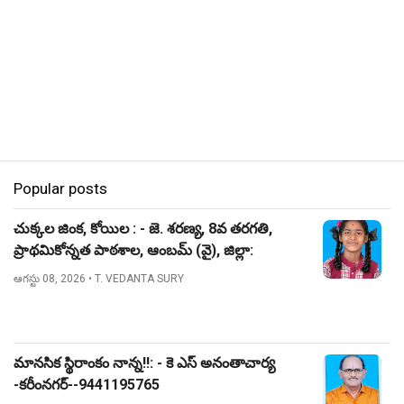
Popular posts
చుక్కల జింక, కోయిల : - జె. శరణ్య, 8వ తరగతి,
ప్రాథమికోన్నత పాఠశాల, ఆంబమ్ (వై), జిల్లా:
నిజామాబాద్.
ఆగస్టు 08, 2026
• T. VEDANTA SURY
మానసిక స్థిరాంకం నాన్న!!: - కె ఎస్ అనంతాచార్య
-కరీంనగర్--9441195765