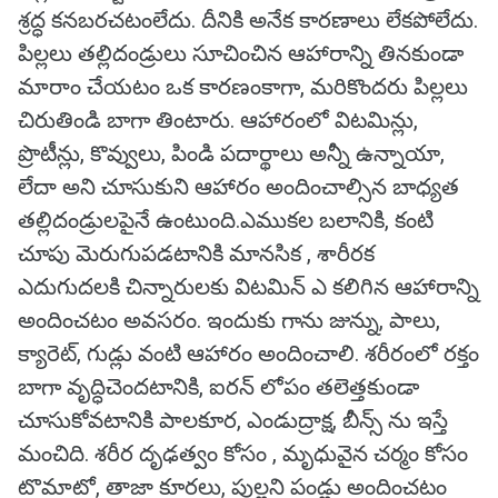
శ్రద్ధ కనబరచటంలేదు. దీనికి అనేక కారణాలు లేకపోలేదు.
పిల్లలు తల్లిదండ్రులు సూచించిన ఆహారాన్ని తినకుండా
మారాం చేయటం ఒక కారణంకాగా, మరికొందరు పిల్లలు
చిరుతిండి బాగా తింటారు. ఆహారంలో విటమిన్లు,
ప్రొటీన్లు, కొవ్వులు, పిండి పదార్థాలు అన్నీ ఉన్నాయా,
లేదా అని చూసుకుని ఆహారం అందించాల్సిన బాధ్యత
తల్లిదండ్రులపైనే ఉంటుంది.ఎముకల బలానికి, కంటి
చూపు మెరుగుపడటానికి మానసిక , శారీరక
ఎదుగుదలకి చిన్నారులకు విటమిన్ ఎ కలిగిన ఆహారాన్ని
అందించటం అవసరం. ఇందుకు గాను జున్ను, పాలు,
క్యారెట్, గుడ్లు వంటి ఆహారం అందించాలి. శరీరంలో రక్తం
బాగా వృద్ధిచెందటానికి, ఐరన్ లోపం తలెత్తకుండా
చూసుకోవటానికి పాలకూర, ఎండుద్రాక్ష, బీన్స్ ను ఇస్తే
మంచిది. శరీర దృఢత్వం కోసం , మృధువైన చర్మం కోసం
టొమాటో, తాజా కూరలు, పుల్లని పండ్లు అందించటం