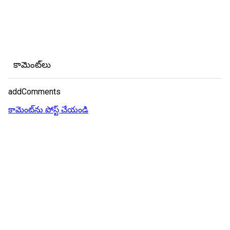
కామెంట్‌లు
addComments
కామెంట్‌ను పోస్ట్ చేయండి