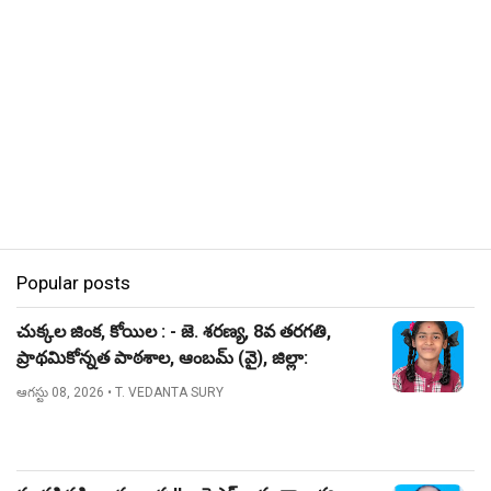
Popular posts
చుక్కల జింక, కోయిల : - జె. శరణ్య, 8వ తరగతి,
ప్రాథమికోన్నత పాఠశాల, ఆంబమ్ (వై), జిల్లా:
నిజామాబాద్.
ఆగస్టు 08, 2026
• T. VEDANTA SURY