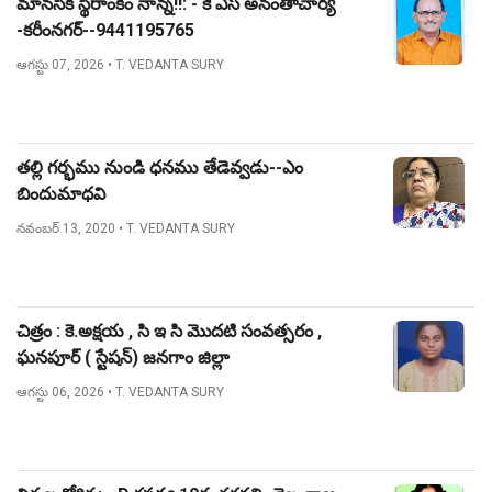
మానసిక స్థిరాంకం నాన్న!!: - కె ఎస్ అనంతాచార్య
-కరీంనగర్--9441195765
ఆగస్టు 07, 2026
• T. VEDANTA SURY
తల్లి గర్భము నుండి ధనము తేడెవ్వడు--ఎం
బిందుమాధవి
నవంబర్ 13, 2020
• T. VEDANTA SURY
చిత్రం : కె.అక్షయ , సి ఇ సి మొదటి సంవత్సరం ,
ఘనపూర్ ( స్టేషన్) జనగాం జిల్లా
ఆగస్టు 06, 2026
• T. VEDANTA SURY