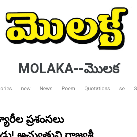
MOLAKA--మొలక
ories
new
News
Poem
Quotations
se
S
్యూరీల ప్రశంసలు
! ‌అచ్యుతుని రాజ్యశ్రీ