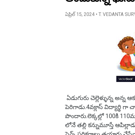
ఏప్రిల్ 15, 2024
• T. VEDANTA SUR
ఏడుగురు చెల్లెళ్ళున్న అన్న ఆక
పెరిగాడు.4వక్లాస్ విద్యార్థి గ
పొందారు.లెక్కల్లో 100కి 110మా
లోనే తల్లి కన్నుమూస్తే ఆపిల్
సైన్స్ పరికరాలు తయారు చేసేవ