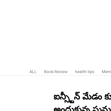
ALL
Book Review
health tips
Mem
ఐన్స్టీన్ మేడం క
అందుకున్న ఘనుడు