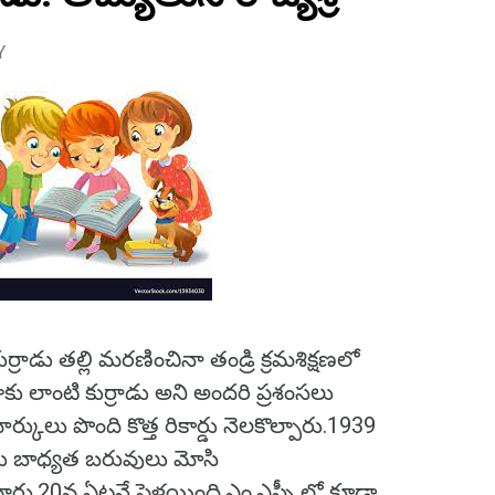
Y
ుర్రాడు తల్లి మరణించినా తండ్రి క్రమశిక్షణలో
ా చాకు లాంటి కుర్రాడు అని అందరి ప్రశంసలు
ర్కులు పొంది కొత్త రికార్డు నెలకొల్పారు.1939
లాడు బాధ్యత బరువులు మోసి
ారు.20వ ఏటనే పెళ్లయింది.ఎం.ఎస్సీ లో కూడా