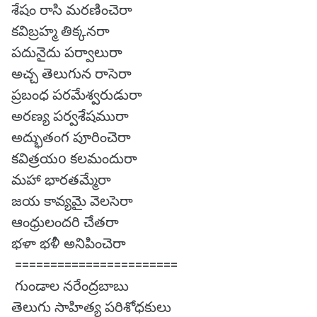
శేషం రాసి మరణించెరా
కవిబ్రహ్మ తిక్కనరా
పదునైదు పర్వాలురా
అచ్చ తెలుగున రాసెరా
ప్రబంధ పరమేశ్వరుడురా
అరణ్య పర్వశేషమురా
అద్భుతంగ పూరించెరా
కవిత్రయo కలమందురా
మహా భారతమ్మేరా
జయ కావ్యమై వెలసెరా
ఆంధ్రులందరి చేతరా
భళా భళీ అనిపించెరా
=======================
గుండాల నరేంద్రబాబు
తెలుగు సాహిత్య పరిశోధకులు