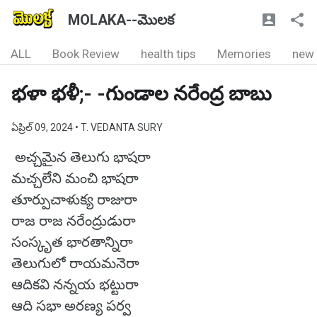
MOLAKA--మొలక
ALL
Book Review
health tips
Memories
new
భళా భళీ;- -గుండాల నరేంద్ర బాబు
ఏప్రిల్ 09, 2024
• T. VEDANTA SURY
అచ్చమైన తెలుగు భాషరా
మచ్చలేని మంచి భాషరా
తూర్పుచాళుక్య రాజురా
రాజ రాజ నరేంద్రుడురా
సంస్కృత భారతాన్నిరా
తెలుగులో రాయమనెరా
ఆదికవి నన్నయ భట్టురా
ఆది సభా అరణ్య పర్వ