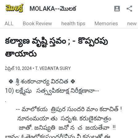
MOLAKA--మొలక
ALL
Book Review
health tips
Memories
new
కల్యాణ వృష్టి స్తవం ; - కొప్పరపు
తాయారు
ఏప్రిల్ 10, 2024
• T. VEDANTA SURY
🍀 శ్రీ శంకరాచార్య విరచిత 🍀
10) లక్ష్మేషు సత్స్వపికటాక్ష నిరీక్షణానా--
.
-- మాలోకయ త్రిపుర సుందరి మాం కదాచిత్ !
నూనంమయా తు సదృశః. కరుణైకపాత్రం
జాతో. జనిష్యతి జనో న చ జయతేవా !!
భావం: ఓత్రైలోక్యసుందరీ!నీవు నీ కనులతో ఈ