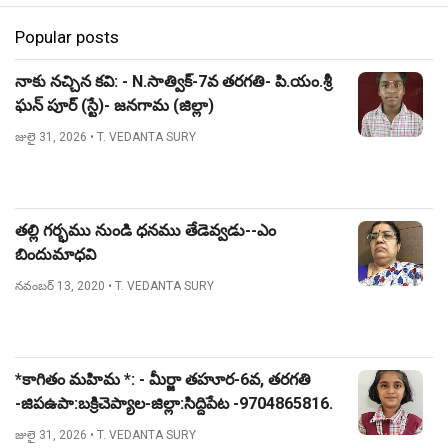
Popular posts
నాకు నచ్చిన కవి: - N.సాత్విక్-7వ తరగతి- పి.యం.శ్రీ
ఘన్ పూర్ (స్టే)- జనగామ (జిల్లా)
జులై 31, 2026
• T. VEDANTA SURY
తల్లి గర్భము నుండి ధనము తేడెవ్వడు--ఎం
బిందుమాధవి
నవంబర్ 13, 2020
• T. VEDANTA SURY
*కాగితం మహిమ *: - మీర్జా తహూర-6వ, తరగతి
-జిపఉపా:బక్రిచెప్యాల-జిల్లా:సిద్దిపేట -9704865816.
జులై 31, 2026
• T. VEDANTA SURY