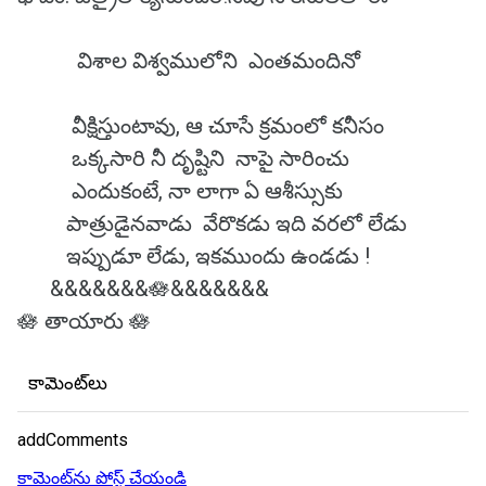
విశాల విశ్వములోని ఎంతమందినో
వీక్షిస్తుంటావు, ఆ చూసే క్రమంలో కనీసం
ఒక్కసారి నీ దృష్టిని నాపై సారించు
ఎందుకంటే, నా లాగా ఏ ఆశీస్సుకు
పాత్రుడైనవాడు వేరొకడు ఇది వరలో లేడు
ఇప్పుడూ లేడు, ఇకముందు ఉండడు !
&&&&&&&🪷&&&&&&&
🪷 తాయారు 🪷
కామెంట్‌లు
addComments
కామెంట్‌ను పోస్ట్ చేయండి