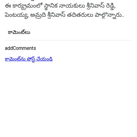
ఈ కార్య్రమంలో స్థానిక నాయకులు శ్రీనివాస్ రెడ్డి,
పెంటయ్య, అమ్రది శ్రీనివాస్ తదితరులు పాల్గొన్నారు..
కామెంట్‌లు
addComments
కామెంట్‌ను పోస్ట్ చేయండి