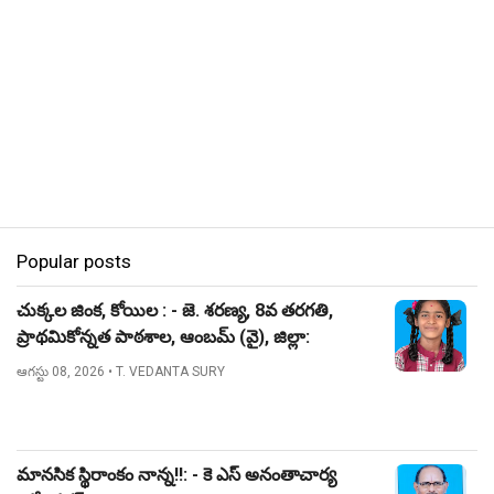
Popular posts
చుక్కల జింక, కోయిల : - జె. శరణ్య, 8వ తరగతి,
ప్రాథమికోన్నత పాఠశాల, ఆంబమ్ (వై), జిల్లా:
నిజామాబాద్.
ఆగస్టు 08, 2026
• T. VEDANTA SURY
మానసిక స్థిరాంకం నాన్న!!: - కె ఎస్ అనంతాచార్య