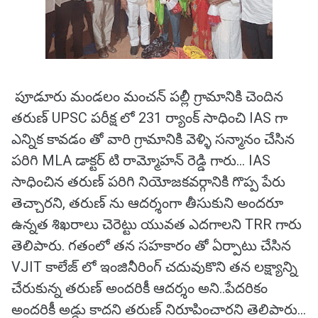
పూడూరు మండలం మంచన్ పల్లీ గ్రామానికి చెందిన
తరుణ్ UPSC పరీక్ష లో 231 ర్యాంక్ సాధించి IAS గా
ఎన్నిక కావడం తో వారి గ్రామానికి వెళ్ళి సన్మానం చేసిన
పరిగి MLA డాక్టర్ టి రామ్మోహన్ రెడ్డి గారు... IAS
సాధించిన తరుణ్ పరిగి నియోజకవర్గానికి గొప్ప పేరు
తెచ్చారని, తరుణ్ ను ఆదర్శంగా తీసుకుని అందరూ
ఉన్నత శిఖరాలు చెరెట్టు యువత ఎదగాలని TRR గారు
తెలిపారు. గతంలో తన సహకారం తో ఏర్పాటు చేసిన
VJIT కాలేజ్ లో ఇంజినీరింగ్ చదువుకొని తన లక్ష్యాన్ని
చేరుకున్న తరుణ్ అందరికీ ఆదర్శం అని..పేదరికం
అందరికీ అడ్డు కాదని తరుణ్ నిరూపించారని తెలిపారు...