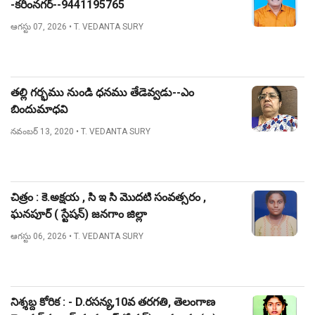
-కరీంనగర్--9441195765
ఆగస్టు 07, 2026
• T. VEDANTA SURY
తల్లి గర్భము నుండి ధనము తేడెవ్వడు--ఎం
బిందుమాధవి
నవంబర్ 13, 2020
• T. VEDANTA SURY
చిత్రం : కె.అక్షయ , సి ఇ సి మొదటి సంవత్సరం ,
ఘనపూర్ ( స్టేషన్) జనగాం జిల్లా
ఆగస్టు 06, 2026
• T. VEDANTA SURY
నిశ్శబ్ద కోరిక : - D.రసన్య,10వ తరగతి, తెలంగాణ