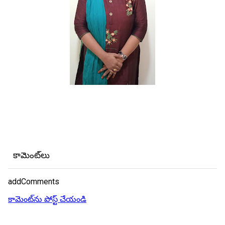
కామెంట్‌లు
addComments
కామెంట్‌ను పోస్ట్ చేయండి