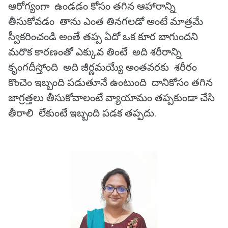
ఆరోగ్యంగా ఉండడం కోసం తగిన ఆహారాన్ని
తీసుకోవడం తాను ఎంత తినగలడో అంటే మాత్రమే
స్వీకరించండి అంతే తప్ప ఏదో ఒక కూర బాగుందని
మరొక కారణంతో ఎక్కువ తింటే అది శరీరాన్ని
కృంగదీస్తోంది అది జీర్ణమయ్యే అంతవరకు శరీరం
కొంచెం ఇబ్బంది పడుతూనే ఉంటుంది దానికోసం తగిన
జాగ్రత్తలు తీసుకోవాలంటే వ్యాయామం తప్పకుండా చేసి
తీరాలి లేకుంటే ఇబ్బంది పడక తప్పదు.