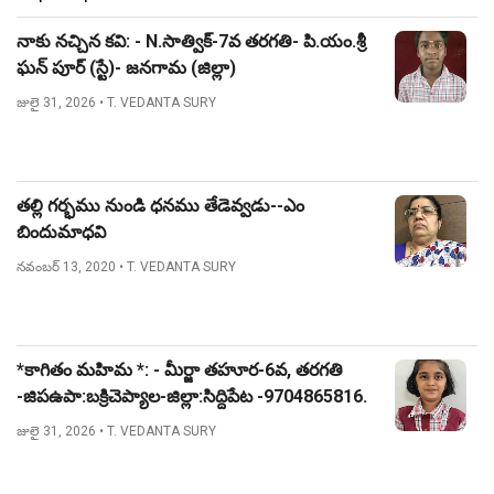
నాకు నచ్చిన కవి: - N.సాత్విక్-7వ తరగతి- పి.యం.శ్రీ
ఘన్ పూర్ (స్టే)- జనగామ (జిల్లా)
జులై 31, 2026
• T. VEDANTA SURY
తల్లి గర్భము నుండి ధనము తేడెవ్వడు--ఎం
బిందుమాధవి
నవంబర్ 13, 2020
• T. VEDANTA SURY
*కాగితం మహిమ *: - మీర్జా తహూర-6వ, తరగతి
-జిపఉపా:బక్రిచెప్యాల-జిల్లా:సిద్దిపేట -9704865816.
జులై 31, 2026
• T. VEDANTA SURY