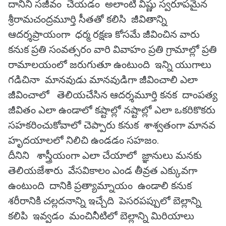
దానిని సజీవం చేయడం అలాంటి విష్ణు స్వరూపమైన
శ్రీరామచంద్రమూర్తి సీతతో కలిసి జీవితాన్ని
ఆదర్శప్రాయంగా ధర్మ రక్షణ కోసమే జీవించిన వారు
కనుక ప్రతి సంవత్సరం వారి వివాహం ప్రతి గ్రామాల్లో ప్రతి
రామాలయంలో జరుగుతూ ఉంటుంది ఇన్ని యుగాలు
గడిచినా మానవుడు మానవుడిగా జీవించాలి ఎలా
జీవించాలో తెలియచేసిన ఆదర్శమూర్తి కనక దాంపత్య
జీవితం ఎలా ఉండాలో కష్టాల్లో నష్టాల్లో ఎలా ఒకరికొకరు
సహకరించుకోవాలో చెప్పారు కనుక శాశ్వతంగా మానవ
హృదయాలలో నిలిచి ఉండడం సహజం.
దీనిని శాస్త్రీయంగా ఎలా చేయాలో జ్ఞానులు మనకు
తెలియజేశారు వేసవికాలం ఎండ తీవ్రత ఎక్కువగా
ఉంటుంది దానికి ప్రత్యామ్నాయం ఉండాలి కనుక
శరీరానికి చల్లదనాన్ని ఇచ్చేది పెసరపప్పులో బెల్లాన్ని
కలిపి ఇవ్వడం మంచినీటిలో బెల్లాన్ని మిరియాలు