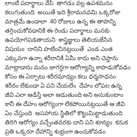
లాంటి పదార్థాలు వేసి తాగడం వల్ల ఉపశమనం
కలుగుతుంది అయితే ఇది శ్రీరామనవమి ఒక్కరోజు
మాత్రమే ఉండాలా 40 రోజులు ఉన్న ఈ తాపాన్ని
తగ్గించుకోవడానికి ఈ రెండు పదార్థాలు మనకు
ఉపయోగపడతాయని శాస్త్రజ్ఞులు తెలియజేసిన
విషయం దానిని పాటించినట్లయితే ఎండ ఎంత
ఎక్కువగా ఉన్నా శరీరానికి ఏమీ కాదు అని చెప్తారు
మాట్లాడాను మనం జాగర్తగా ఆరోగ్యాన్ని కాపాడుకోవడం
కోసం ఈ ఏర్పాటు శరీరమాధ్యం కలు ధర్మసాధనం
శరీరం లేకుండా ఏ పని చేయలేం దేహం లోపల ఉన్న
జీవి ఎలా ఆడిస్తే అలా ఆడుతుంది అని అనుకుంటాం
కానీ ఈ దేహం ఆరోగ్యంగా లేకపోయినట్లయితే ఆ జీవి
ఏం చేస్తుంది అసహాయ స్థితిలో కొట్టుమిట్టాడుతుంది
తిరిగి ఆరోగ్యం వచ్చేంతవరకు దాని పని శూన్యం కనుక
ప్రతి ఒక్కరూ దేహాన్ని శుభ్రంగా ఉంచుకోవడం