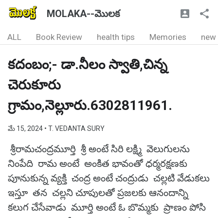
MOLAKA--మొలక
ALL
Book Review
health tips
Memories
new
కదంబం;- డా.నీలం స్వాతి,చిన్న
చెరుకూరు
గ్రామం,నెల్లూరు.6302811961.
మే 15, 2024
• T. VEDANTA SURY
శ్రీరామచంద్రమూర్తి శ్రీ అంటే సిరి లక్ష్మి వెలుగులను
నింపేది రామ అంటే అంకిత భావంతో ధర్మరక్షణకు
పూనుకున్న వ్యక్తి చంద్ర అంటే చంద్రుడు చల్లటి వేడుకలు
ఇస్తూ తన చల్లని చూపులతో ప్రజలకు ఆనందాన్ని
కలుగ చేసేవాడు మూర్తి అంటే ఓ బొమ్మకు ప్రాణం పోసి