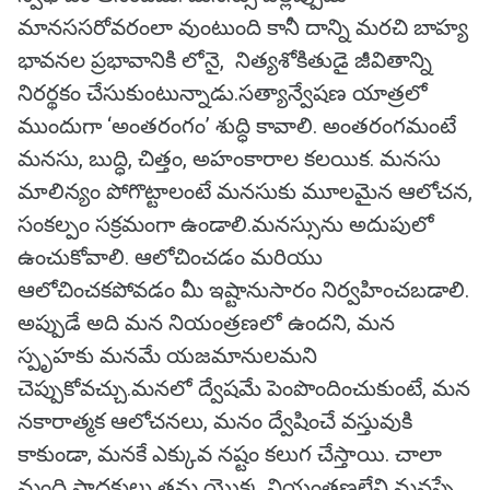
మానససరోవరంలా వుంటుంది కానీ దాన్ని మరచి బాహ్య
భావనల ప్రభావానికి లోనై, నిత్యశోకితుడై జీవితాన్ని
నిరర్థకం చేసుకుంటున్నాడు.సత్యాన్వేషణ యాత్రలో
ముందుగా ‘అంతరంగం’ శుద్ధి కావాలి. అంతరంగమంటే
మనసు, బుద్ధి, చిత్తం, అహంకారాల కలయిక. మనసు
మాలిన్యం పోగొట్టాలంటే మనసుకు మూలమైన ఆలోచన,
సంకల్పం సక్రమంగా ఉండాలి.మనస్సును అదుపులో
ఉంచుకోవాలి. ఆలోచించడం మరియు
ఆలోచించకపోవడం మీ ఇష్టానుసారం నిర్వహించబడాలి.
అప్పుడే అది మన నియంత్రణలో ఉందని, మన
స్పృహకు మనమే యజమానులమని
చెప్పుకోవచ్చు.మనలో ద్వేషమే పెంపొందించుకుంటే, మన
నకారాత్మక ఆలోచనలు, మనం ద్వేషించే వస్తువుకి
కాకుండా, మనకే ఎక్కువ నష్టం కలుగ చేస్తాయి. చాలా
మంది సాధకులు తమ యొక్క నియంత్రణలేని మనస్సే