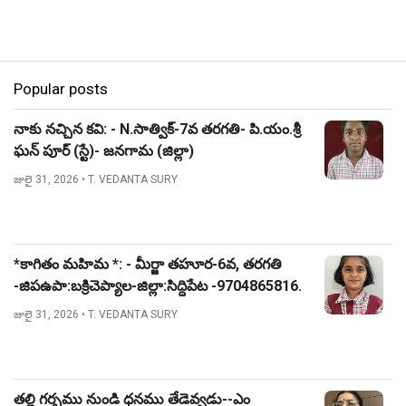
Popular posts
నాకు నచ్చిన కవి: - N.సాత్విక్-7వ తరగతి- పి.యం.శ్రీ
ఘన్ పూర్ (స్టే)- జనగామ (జిల్లా)
జులై 31, 2026
• T. VEDANTA SURY
*కాగితం మహిమ *: - మీర్జా తహూర-6వ, తరగతి
-జిపఉపా:బక్రిచెప్యాల-జిల్లా:సిద్దిపేట -9704865816.
జులై 31, 2026
• T. VEDANTA SURY
తల్లి గర్భము నుండి ధనము తేడెవ్వడు--ఎం