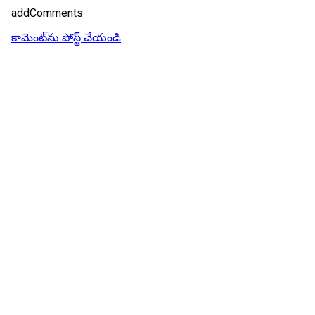
addComments
కామెంట్‌ను పోస్ట్ చేయండి