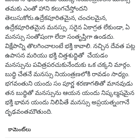
తమకు ఎంతో హాని కలుగచేస్తోందని
తెలుసుకోరు.ఉద్రేకపూరితమైన, చంచలమైన,
ఉద్రేకపూరితమైన మనస్సు. సరైన ఏకాగ్రత లేకుండా, ఏ
మనస్సు సంతోషంగా లేదా సంతృప్తిగా ఉండదు.
విక్షేపాన్ని తొలగించాలంటే భక్తి కావాలి. నచ్చిన దేవత పట్ల
ఉపాసన మరియు భక్తి చిత్తశుద్ధితో చేయడం
మనస్సును పవిత్రపరచుకునేందుకు ఒక చక్కని మార్గం.
బుద్ధి చేతనే మనస్సు నియంత్రణలోకి రావడం సాధ్యం.
భగవంతుని యందు సం పూర్ణ శరణాగతితో మానవుడు
తన బుద్ధితో మనస్సును ఆయన యందు నిష్కల్మషమైన
భక్తి భావన యందు నిలిపితే మనస్సు అప్రయత్నంగానే
దృఢవంతమౌతుంది.
కామెంట్‌లు