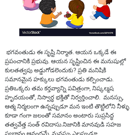
భగవంతుడు ఈ సృష్టి నిర్మాత. ఆయన ఒక్కడే ఈ
ప్రపంచానికి ప్రభువు. ఆయన సృష్టించిన ఈ మనుషుల్లో
కులతత్వపు అడ్డుగోడలెందుకు? ప్రతి మనిషికి
సమానమైన హక్కులు భగవంతుడు కల్పించాడు.
ప్రతిఒక్కరు తమ కర్తవ్యాన్ని పవిత్రంగా, నిష్కల్మష
హృదయంతో, నిస్వార్ధ భక్తితో నిర్వర్తించాలి. మనస్సు,
ఆత్మ నిర్మలంగా ఉన్నప్పుడూ మన ఇంటి తొట్టిలోని నీళ్ళు
కూడా గంగా జలంతో సమానం అంటారు సుప్రసిద్ధ
తత్వవేత్త సంత్‌ ‌రవిదాసు.నిజానికి మానవుడి సహజ
స్వభావం ఆనందమే. మనస్సు ఎల్లప్పుడూ