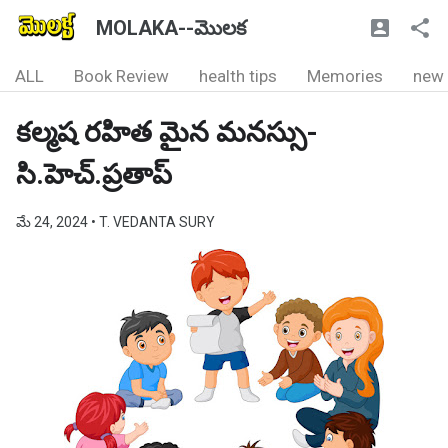
MOLAKA--మొలక
ALL
Book Review
health tips
Memories
new
కల్మష రహిత మైన మనస్సు-
సి.హెచ్.ప్రతాప్
మే 24, 2024
• T. VEDANTA SURY