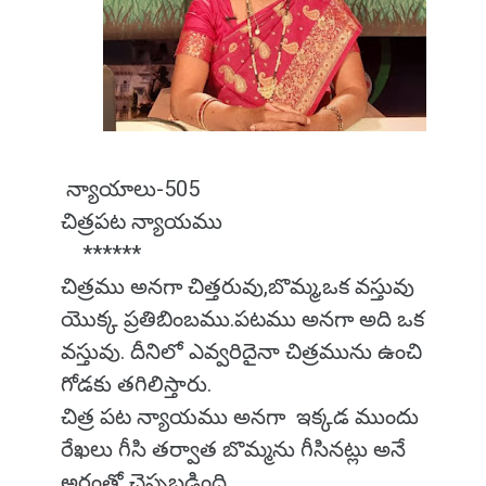
న్యాయాలు-505
చిత్రపట న్యాయము
******
చిత్రము అనగా చిత్తరువు,బొమ్మ,ఒక వస్తువు
యొక్క ప్రతిబింబము.పటము అనగా అది ఒక
వస్తువు. దీనిలో ఎవ్వరిదైనా చిత్రమును ఉంచి
గోడకు తగిలిస్తారు.
చిత్ర పట న్యాయము అనగా ఇక్కడ ముందు
రేఖలు గీసి తర్వాత బొమ్మను గీసినట్లు అనే
అర్థంతో చెప్పబడింది.