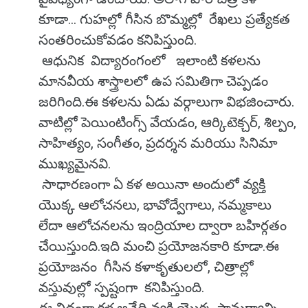
కూడా... గుహల్లో గీసిన బొమ్మల్లో రేఖలు ప్రత్యేకత
సంతరించుకోవడం కనిపిస్తుంది.
ఆధునిక విద్యారంగంలో ఇలాంటి కళలను
మానవీయ శాస్త్రాలలో ఉప సమితిగా చెప్పడం
జరిగింది.ఈ కళలను ఏడు వర్గాలుగా విభజించారు.
వాటిల్లో పెయింటింగ్స్ వేయడం, ఆర్కిటెక్చర్, శిల్పం,
సాహిత్యం, సంగీతం, ప్రదర్శన మరియు సినిమా
ముఖ్యమైనవి.
సాధారణంగా ఏ కళ అయినా అందులో వ్యక్తి
యొక్క ఆలోచనలు, భావోద్వేగాలు, నమ్మకాలు
లేదా ఆలోచనలను ఇంద్రియాల ద్వారా బహిర్గతం
చేయిస్తుంది.ఇది మంచి ప్రయోజనకారి కూడా.ఈ
ప్రయోజనం గీసిన కళాకృతులలో, చిత్రాల్లో
వస్తువుల్లో స్పష్టంగా కనిపిస్తుంది.