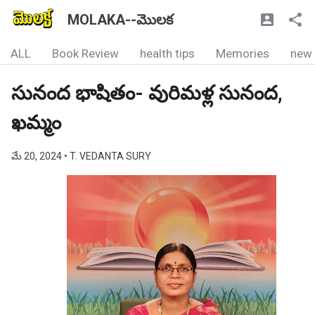
MOLAKA--మొలక
ALL
Book Review
health tips
Memories
new
సునంద భాషితం- వురిమళ్ల సునంద,
ఖమ్మం
మే 20, 2024
• T. VEDANTA SURY