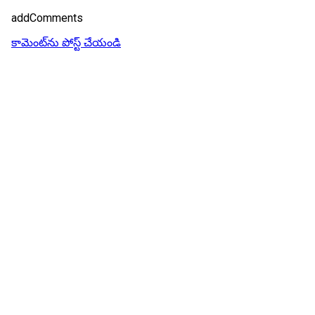
addComments
కామెంట్‌ను పోస్ట్ చేయండి