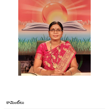
కామెంట్‌లు