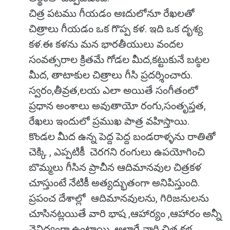
చిత్ర పటము గీయడం అఃదులోనూ రేఖలతో
చిత్రాలు గీయడం ఒక గొప్ప కళ. ఇది ఒక దృశ్య
కళ.ఈ కళను మన భారతీయులు వందల
సంవత్సరాల క్రితమే గోడల మీద,కట్టుకునే బట్ఠల
మీద, తాటాకుల చిత్రాలు గీసి ప్రదర్శించారు.
స్వరం,తీవ్రత,లయ ఎలా అయితే సంగీతంలో
ప్రధాన అంశాలు అవుతాయో రంగు,సంతృప్తత,
రేఖలు ఇందులో ప్రముఖ పాత్ర వహిస్తాయి.
కొండల మీద ఉన్న పెద్ద పెద్ద బండరాళ్ళను రాతితో
చెక్కి , ఎప్పటికీ చెరగని రంగులు ఉపయోగించి
బొమ్మలు గీసిన ప్రాచీన ఆదిమానవుల చిత్రకళ
చూస్తుంటే నేటికీ అత్యద్భుతంగా అనిపిస్తుంది.
ప్రపంచ దేశాల్లో ఆదిమానవులను, గిరిజనులను
చూసినట్లయితే వారి భాష ,ఆహార్యం ,ఆహారం అన్నీ
వైవిధ్యంగా ఉంటాయి. అలాగే వారి చిత్ర కళ