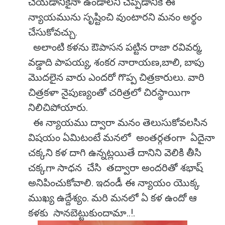
చేయడానికైనా ఉండాలని చెప్పడానికే ఈ
న్యాయమును సృష్టించి వుంటారని మనం అర్థం
చేసుకోవచ్చు.
అలాంటి కళను ఔపాసన పట్టిన రాజా రవివర్మ,
వడ్డాది పాపయ్య, శంకర నారాయణ,బాలి, బాపు
మొదలైన వారు ఎందరో గొప్ప చిత్రకారులు. వారి
చిత్రకళా నైపుణ్యంతో చరిత్రలో చిరస్థాయిగా
నిలిచిపోయారు.
ఈ న్యాయము ద్వారా మనం తెలుసుకోవలసిన
విషయం ఏమిటంటే మనలో అంతర్గతంగా ఏదైనా
చక్కని కళ దాగి ఉన్నట్లయితే దానిని వెలికి తీసి
చక్కగా సాధన చేసి తద్వారా అందరితో శభాష్
అనిపించుకోవాలి. ఇదండీ ఈ న్యాయం యొక్క
ముఖ్య ఉద్దేశ్యం. మరి మనలో ఏ కళ ఉందో ఆ
కళకు సానబెట్టుకుందామా..!.