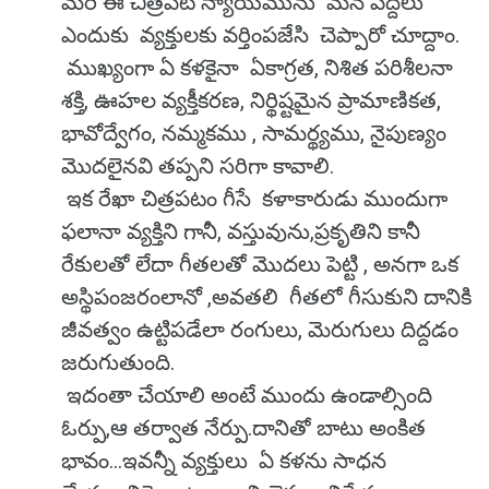
మరి ఈ చిత్రపట న్యాయమును మన పెద్దలు
ఎందుకు వ్యక్తులకు వర్తింపజేసి చెప్పారో చూద్దాం.
ముఖ్యంగా ఏ కళకైనా ఏకాగ్రత, నిశిత పరిశీలనా
శక్తి, ఊహల వ్యక్తీకరణ, నిర్థిష్టమైన ప్రామాణికత,
భావోద్వేగం, నమ్మకము , సామర్థ్యము, నైపుణ్యం
మొదలైనవి తప్పని సరిగా కావాలి.
ఇక రేఖా చిత్రపటం గీసే కళాకారుడు ముందుగా
ఫలానా వ్యక్తిని గానీ, వస్తువును,ప్రకృతిని కానీ
రేకులతో లేదా గీతలతో మొదలు పెట్టి , అనగా ఒక
అస్థిపంజరంలానో ,అవతలి గీతలో గీసుకుని దానికి
జీవత్వం ఉట్టిపడేలా రంగులు, మెరుగులు దిద్దడం
జరుగుతుంది.
ఇదంతా చేయాలి అంటే ముందు ఉండాల్సింది
ఓర్పు,ఆ తర్వాత నేర్పు.దానితో బాటు అంకిత
భావం...ఇవన్నీ వ్యక్తులు ఏ కళను సాధన