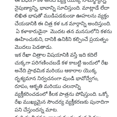
ఈ విధంగా కళ అనేది వ్యక్తి యొక్క సామర్థ్యాన్ని,
నైపుణ్యాన్ని, భావాన్ని సూచిస్తుంది. మాట్లాడే లేదా
లిఖిత భాషతో ముడిపడకుండా ఊహలను వ్యక్తం
చేయడానికి ఈ చిత్ర కళ ఒక మార్గాన్ని అందిస్తుంది.
ఏ కళాకారుడైనా మొదట తన మనసులోని కళను
ఊహించుకుని, దానికి ఉనికిని కల్పించే ప్రయత్నం
మొదలు పెడతాడు.
ఇక రేఖా చిత్రాల విషయానికి వస్తే ఇది కదిలే
చుక్కగా పరిగణించబడే కళ కాబట్టి ఇందులో రేఖ
అనేది ప్రాథమిక మరియు ఆకారాల యొక్క
దృశ్యమాన నిర్వచనంగా వుండి భావోద్వేగం,
రూపం, ఆకృతి మరియు చలనాన్ని
వ్యక్తీకరించడంలో కీలక పాత్రను పోషిస్తుంది. ఒక్కో
రేఖ ముఖ్యమైన సౌందర్య వ్యక్తీకరణకు పునాదిగా
పని చేస్తుందన్న మాట.