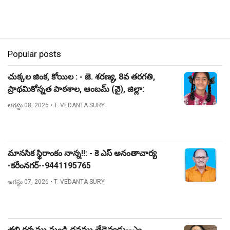
Popular posts
చుక్కల జింక, కోయిల : - జె. శరణ్య, 8వ తరగతి,
ప్రాథమికోన్నత పాఠశాల, ఆంబమ్ (వై), జిల్లా:
నిజామాబాద్.
ఆగస్టు 08, 2026
• T. VEDANTA SURY
మానసిక స్థిరాంకం నాన్న!!: - కె ఎస్ అనంతాచార్య
-కరీంనగర్--9441195765
ఆగస్టు 07, 2026
• T. VEDANTA SURY
తల్లి గర్భము నుండి ధనము తేడెవ్వడు--ఎం