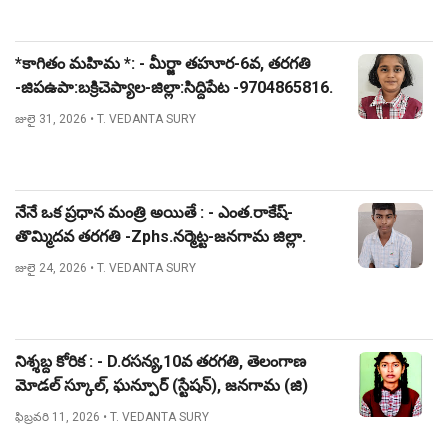
*కాగితం మహిమ *: - మీర్జా తహూర-6వ, తరగతి
-జిపఉపా:బక్రిచెప్యాల-జిల్లా:సిద్దిపేట -9704865816.
జులై 31, 2026
• T. VEDANTA SURY
నేనే ఒక ప్రధాన మంత్రి అయితే : - ఎంత.రాకేష్-
తొమ్మిదవ తరగతి -Zphs.నర్మెట్ట-జనగామ జిల్లా.
జులై 24, 2026
• T. VEDANTA SURY
నిశ్శబ్ద కోరిక : - D.రసన్య,10వ తరగతి, తెలంగాణ
మోడల్ స్కూల్, ఘన్పూర్ (స్టేషన్), జనగామ (జి)
ఫిబ్రవరి 11, 2026
• T. VEDANTA SURY