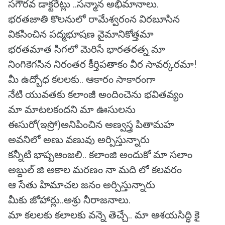
సగౌరవ డాక్టరేట్లు ..సన్మాన అభిమానాలు.
భరతజాతి కొలనులో రామేశ్వరంన విరబూసిన
వికసించిన పద్మభూషణ వైమానికోత్తమా
భరతమాత సిగలో మెరిసే భారతరత్న మా
నింగికెగసిన నిరంతర కీర్తిపతాకం వీర సావర్కరమా!
మీ ఉద్బోధ కలలకు.. ఆకారం సాకారంగా
నేటి యువతకు కలాంజీ అందించెను భవితవ్యం
మా మాటలకందని మా ఊసులను
ఈసురో(ఇస్రో)అనిపించిన అణ్వస్త్ర పితామహ
అవనిలో అణు వణువు అర్పిస్తున్నారు
కన్నీటి భాష్పఆంజలి.. కలాంజి అందుకో మా సలాం
అబ్దుల్ జి అకాల మరణం నా మది లో కలవరం
ఆ సేతు హిమాచల జనం అర్పిస్తున్నారు
మీకు జోహార్లు..అశ్రు నీరాజనాలు.
మా కలలకు కలాలకు వన్నె తెచ్చే.. మా ఆశయసిద్ధి కై