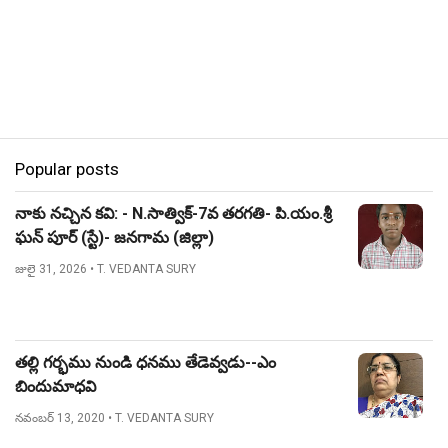
Popular posts
నాకు నచ్చిన కవి: - N.సాత్విక్-7వ తరగతి- పి.యం.శ్రీ
ఘన్ పూర్ (స్టే)- జనగామ (జిల్లా)
జులై 31, 2026
• T. VEDANTA SURY
తల్లి గర్భము నుండి ధనము తేడెవ్వడు--ఎం
బిందుమాధవి
నవంబర్ 13, 2020
• T. VEDANTA SURY