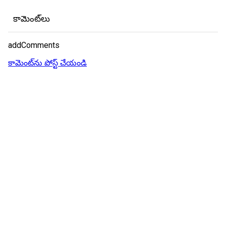
కామెంట్‌లు
addComments
కామెంట్‌ను పోస్ట్ చేయండి