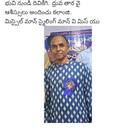
భువి నుండి దివికేగి.. ధ్రువ తార వై
ఆశీస్సులు అందించు కలాంజి..
మిస్సైల్ మాన్ స్మైలింగ్ మాన్ వి మిస్ యు