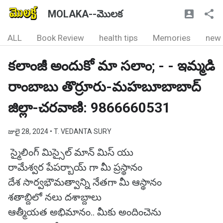
MOLAKA--మొలక
ALL
Book Review
health tips
Memories
new
కలాంజీ అందుకో మా సలాం; - - ఇమ్మడి
రాంబాబు తొర్రూరు-మహబూబాబాద్
జిల్లా-చరవాణి: 9866660531
జులై 28, 2024
• T. VEDANTA SURY
స్మైలింగ్ మిస్సైల్ మాన్ మిస్ యు
రామేశ్వర పేపర్బాయ్ గా మీ ప్రస్థానం
దేశ సార్వభౌమత్వాన్ని నేతగా మీ ఆస్థానం
శతాబ్దిలో నలు దశాబ్దాలు
ఆత్మీయత అభిమానం.. మీకు అందించెను