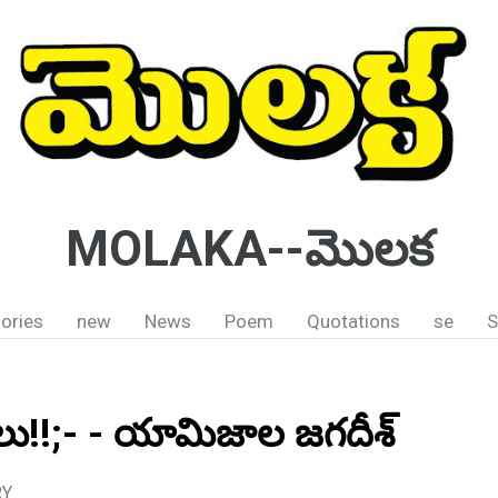
MOLAKA--మొలక
ories
new
News
Poem
Quotations
se
S
లు!!;- - యామిజాల జగదీశ్
RY