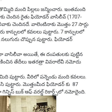
 తొమ్మిది మంది పిల్లలు జన్మించారు. ఇంతమంది
యాకు చెందిన రైతు ఫియోడర్ వాసిలీవ్ (1707-
వాకు చెందినదే. వాలెంటినాకు మొత్తం 27 సార్లు
రు కాన్పులలో కవలలు పుట్టారు. 7 కాన్పులలో
లో నలుగురు చొప్పున పుట్టారు. ఫియోడర్
నా వాసిలీవా అయితే, ఈ దంపతులకు పుట్టిన
 మరణించిన తేదీలు ఇతరత్రా వివరాలేవీ నమోదు
నిమిది పుట్టారు. వీరిలో పన్నెండు మంది కవలలు.
ేసి పుట్టారు. మొత్తంమీద ఫియోడర్ కు 87
గిన్నిస్ బుక్ ఆఫ్ వరల్డ్ రికార్డ్స్‌లో నమోదైంది.