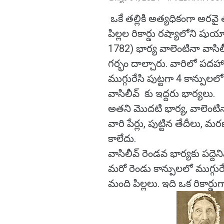
ఒకే తల్లికి అత్యధికంగా అరవై
పిల్లల రికార్డు రష్యాలోని షు
1782) భార్య వాలెంటినా వాసిలీ
గర్భం దాల్చారు. వారిలో పదహా
ముగ్గురేసి పుట్టగా 4 కాన్పుల
వాసిలీవ్ కు ఇద్దరు భార్యలు.
అతని మొదటి భార్య, వాలెంటి
వారి పేర్లు, పుట్టిన తేదీలు,
కాలేదు.
వాసిలీవ్ రెండవ భార్యకు పద్దె
మరో రెండు కాన్పులలో ముగ్గుర
మంది పిల్లలు. ఇది ఒక రికార్డుగా 