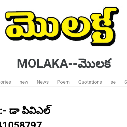
MOLAKA--మొలక
ories
new
News
Poem
Quotations
se
S
:- డా పివిఎల్
441058797.