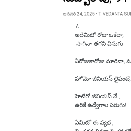
జనవరి 24, 2025
• T. VEDANTA SU
7.
అదేమిటో రోజు ఒకేలా,
సాగినా తగని విసుగు!
ఏరోజుకారోజు మారినా,
హోమో జీనియస్ లైఫంటే
హెటిరో జీనియస్ వే ,
ఉరికే ఉద్వేగాల పరుగు!
ఏమిటో ఈ వ్యధ ,