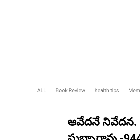
ALL
Book Review
health tips
Mem
ఆవేదనే నివేదన. 
సుబ్బారావు,-9