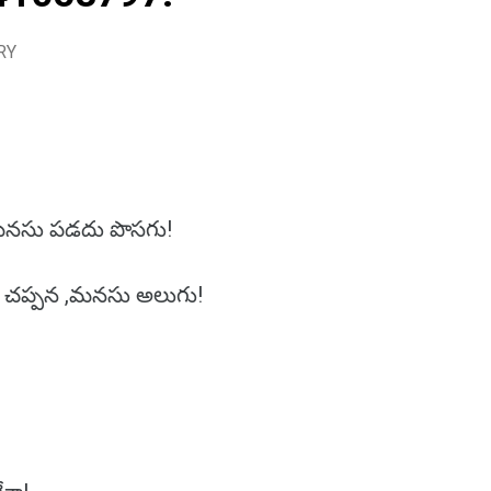
RY
 మనసు పడదు పొసగు!
, చప్పన ,మనసు అలుగు!