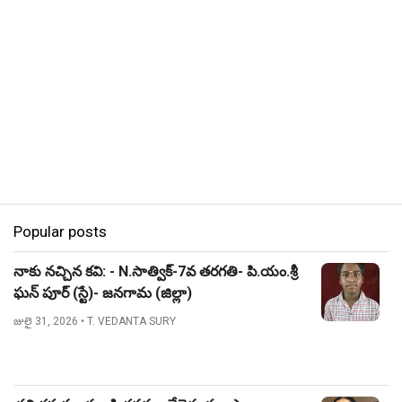
Popular posts
నాకు నచ్చిన కవి: - N.సాత్విక్-7వ తరగతి- పి.యం.శ్రీ
ఘన్ పూర్ (స్టే)- జనగామ (జిల్లా)
జులై 31, 2026
• T. VEDANTA SURY