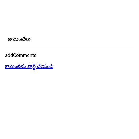
కామెంట్‌లు
addComments
కామెంట్‌ను పోస్ట్ చేయండి