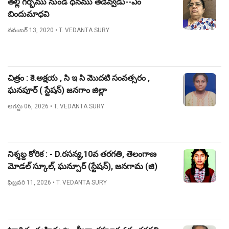
తల్లి గర్భము నుండి ధనము తేడెవ్వడు--ఎం
బిందుమాధవి
నవంబర్ 13, 2020
• T. VEDANTA SURY
చిత్రం : కె.అక్షయ , సి ఇ సి మొదటి సంవత్సరం ,
ఘనపూర్ ( స్టేషన్) జనగాం జిల్లా
ఆగస్టు 06, 2026
• T. VEDANTA SURY
నిశ్శబ్ద కోరిక : - D.రసన్య,10వ తరగతి, తెలంగాణ
మోడల్ స్కూల్, ఘన్పూర్ (స్టేషన్), జనగామ (జి)
ఫిబ్రవరి 11, 2026
• T. VEDANTA SURY