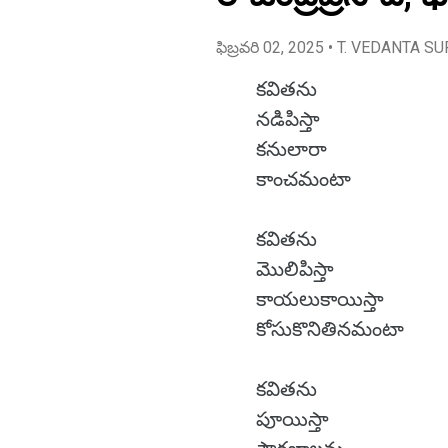
ఫిబ్రవరి 02, 2025
• T. VEDANTA SU
కవితను
నడిపిస్తా
కనులారా
కాంచమంటా
కవితను
మొలిపిస్తా
కాయలుకాయిస్తా
కోసుకొనితినమంటా
కవితను
పూయిస్తా