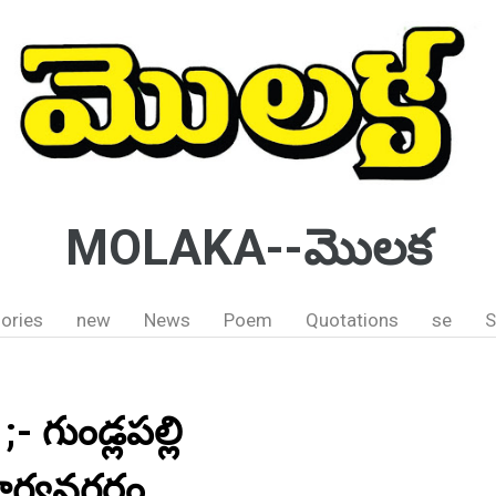
MOLAKA--మొలక
ories
new
News
Poem
Quotations
se
S
 గుండ్లపల్లి
 భాగ్యనగరం