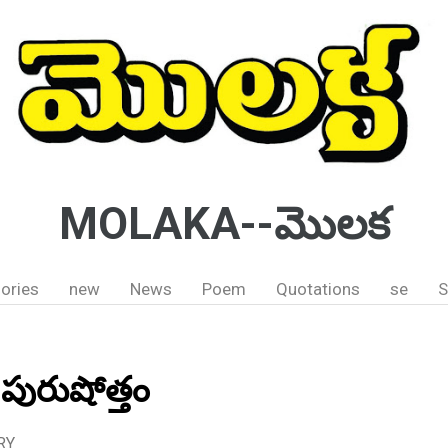
MOLAKA--మొలక
ories
new
News
Poem
Quotations
se
S
. పురుషోత్తం
RY