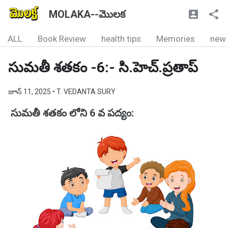
MOLAKA--మొలక
ALL
Book Review
health tips
Memories
new
సుమతీ శతకం -6:- సి.హెచ్.ప్రతాప్
జూన్ 11, 2025
• T. VEDANTA SURY
సుమతీ శతకం లోని 6 వ పద్యం: