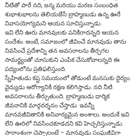
నీటితో పారే నది, జన్మ మరియు మరణ సంబంధిత
శుభాశుభాలను తెలియజేసే బ్రాహ్మణుడు ఉన్న ఊరే
నివాసయోగ్యమని ఆయన సూచిస్తున్నాడు.
ఇవి లేని ఊరు మానవులకు పనికిరాదన్నది ఆయన
సందేశం. అంటే, సమాజంలో జీవించే మానవుడు తాను
నివసించే ప్రదేశాన్ని తన అవసరాలను తీర్చగల
సామర్థ్యంతో చూసుకుని ఎంపిక చేసుకోవాలన్నది ఈ
పద్యంలోను ప్రతిఫలిస్తుంది.
స్నేహితుడు కష్ట సమయంలో తోడుంటే మనసుకు ధైర్యం.
వైద్యుడు ఆరోగ్యానికి రక్షణ కలిగిస్తాడు. నది నీటి
అవసరాలను తీర్చుతుంది. బ్రాహ్మణుడు ధార్మిక
జీవనానికి మార్గదర్శనం చేస్తాడు. ఇవన్నీ
మానవజీవితానికి అనివార్యమైన అంశాలు. అందుకే ఇవి
లేని ఊరిలో నివసించకూడదని కవి హెచ్చరిస్తున్నాడు.
సారాంశంగా చెప్పాలంటే – మానవుడు సంఘజీవిగా