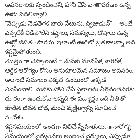
అవసరాలకు స్పందించని, హాని చేసే వాతావరణం ఉన్న
ఊరు వదలివ్వాలి.
"నెప్పుడు నెడతెగక బారు నేఱును, ద్విజుడున్" – అంటే
ఎప్పటికీ విడిపోలేని కష్టాలు, సమస్యలు, దోషాలు ఉన్న
ఊర్లో జీవితం సాగదు. ఇలాంటి ఊరిలో బ్రతకాలన్నా అది
కష్టమైపోతుంది.
మొత్తం గా చెప్పాలంటే – మనకు మానసిక, శారీరక,
ఆర్థిక ఆరోగ్యం కోసం అనుకూలమైన సమాజం అవసరం.
అలాంటి సమాజం ఎక్కడ ఉంటుందో అక్కడే
నివసించాలి. మనకు హాని చేసే స్థలాలను వీలైనంతవరకు
దూరంగా ఉంచుకోవాలన్నది ఈ పద్యార్థం.ఇది నీతితో
కూడిన జీవన బోధ, మంచి వ్యక్తిత్వాన్ని సూచించే
సందేశం.
కష్టసమయంలో అండగా నిలిచే స్నేహితులు, అనారోగ్య
సమయంలో వైద్యసేవలు అందించే వైద్యులు, ఎప్పుడూ