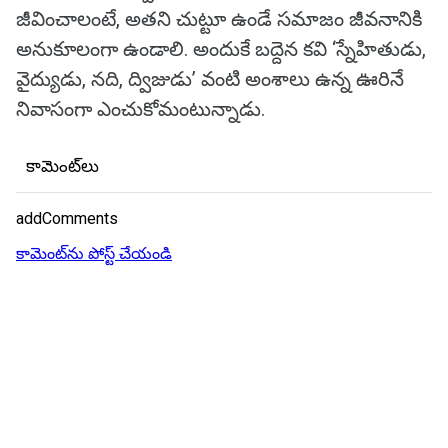
జీవించాలంటే, అతని చుట్టూ ఉండే సమాజం జీవనానికి
అనుకూలంగా ఉండాలి. అందుకే బద్దెన కవి ‘స్నేహితుడు,
వైద్యుడు, నది, ద్విజుడు’ వంటి అంశాలు ఉన్న ఊరినే
నివాసంగా ఎంచుకోమంటున్నాడు.
కామెంట్‌లు
addComments
కామెంట్‌ను పోస్ట్ చేయండి