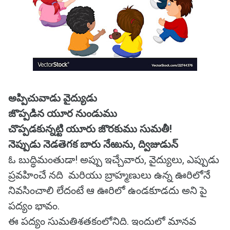
అప్పిచువాడు వైద్యుడు
జొప్పడిన యూర నుండుము
చొప్పడకున్నట్టి యూరు జొరకుము సుమతీ!
నెప్పుడు నెడతెగక బారు నేఱును, ద్విజుడున్
ఓ బుద్ధిమంతుడా! అప్పు ఇచ్చేవారు, వైద్యులు, ఎప్పుడు
ప్రవహించే నది మరియు బ్రాహ్మణులు ఉన్న ఊరిలోనే
నివసించాలి లేదంటే ఆ ఊరిలో ఉండకూడదు అని పై
పద్యం భావం.
ఈ పద్యం సుమతిశతకంలోనిది. ఇందులో మానవ