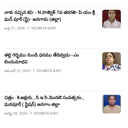
నాకు నచ్చిన కవి: - N.సాత్విక్-7వ తరగతి- పి.యం.శ్రీ
ఘన్ పూర్ (స్టే)- జనగామ (జిల్లా)
జులై 31, 2026
• T. VEDANTA SURY
తల్లి గర్భము నుండి ధనము తేడెవ్వడు--ఎం
బిందుమాధవి
నవంబర్ 13, 2020
• T. VEDANTA SURY
చిత్రం : కె.అక్షయ , సి ఇ సి మొదటి సంవత్సరం ,
ఘనపూర్ ( స్టేషన్) జనగాం జిల్లా
ఆగస్టు 06, 2026
• T. VEDANTA SURY