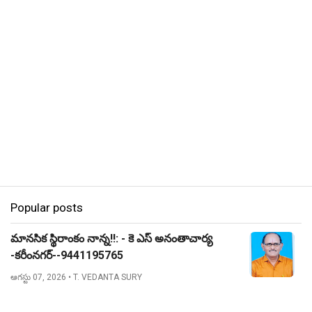
Popular posts
మానసిక స్థిరాంకం నాన్న!!: - కె ఎస్ అనంతాచార్య
-కరీంనగర్--9441195765
ఆగస్టు 07, 2026
• T. VEDANTA SURY