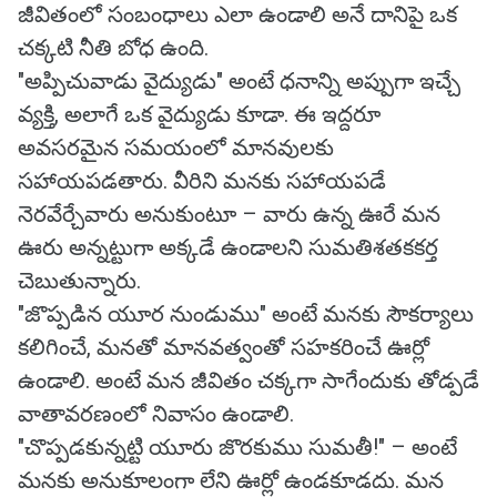
జీవితంలో సంబంధాలు ఎలా ఉండాలి అనే దానిపై ఒక
చక్కటి నీతి బోధ ఉంది.
"అప్పిచువాడు వైద్యుడు" అంటే ధనాన్ని అప్పుగా ఇచ్చే
వ్యక్తి, అలాగే ఒక వైద్యుడు కూడా. ఈ ఇద్దరూ
అవసరమైన సమయంలో మానవులకు
సహాయపడతారు. వీరిని మనకు సహాయపడే
నెరవేర్చేవారు అనుకుంటూ – వారు ఉన్న ఊరే మన
ఊరు అన్నట్టుగా అక్కడే ఉండాలని సుమతిశతకకర్త
చెబుతున్నారు.
"జొప్పడిన యూర నుండుము" అంటే మనకు సౌకర్యాలు
కలిగించే, మనతో మానవత్వంతో సహకరించే ఊర్లో
ఉండాలి. అంటే మన జీవితం చక్కగా సాగేందుకు తోడ్పడే
వాతావరణంలో నివాసం ఉండాలి.
"చొప్పడకున్నట్టి యూరు జొరకుము సుమతీ!" – అంటే
మనకు అనుకూలంగా లేని ఊర్లో ఉండకూడదు. మన