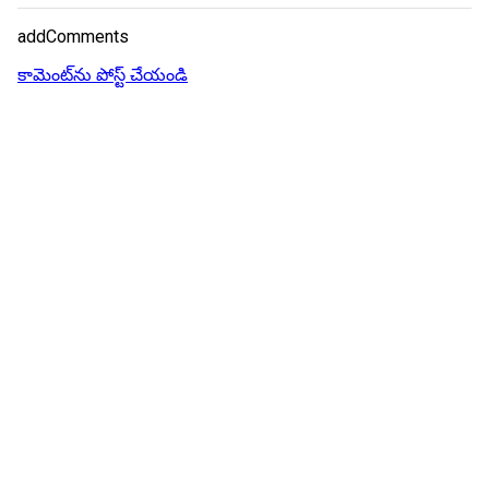
addComments
కామెంట్‌ను పోస్ట్ చేయండి