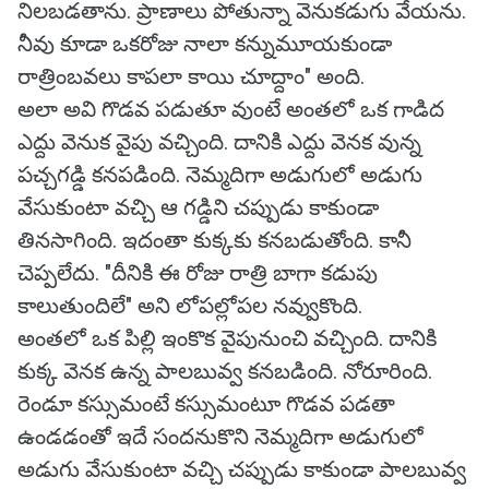
నిలబడతాను. ప్రాణాలు పోతున్నా వెనుకడుగు వేయను.
నీవు కూడా ఒకరోజు నాలా కన్నుమూయకుండా
రాత్రింబవలు కాపలా కాయి చూద్దాం" అంది.
అలా అవి గొడవ పడుతూ వుంటే అంతలో ఒక గాడిద
ఎద్దు వెనుక వైపు వచ్చింది. దానికి ఎద్దు వెనక వున్న
పచ్చగడ్డి కనపడింది. నెమ్మదిగా అడుగులో అడుగు
వేసుకుంటా వచ్చి ఆ గడ్డిని చప్పుడు కాకుండా
తినసాగింది. ఇదంతా కుక్కకు కనబడుతోంది. కానీ
చెప్పలేదు. "దీనికి ఈ రోజు రాత్రి బాగా కడుపు
కాలుతుందిలే" అని లోపల్లోపల నవ్వుకొంది.
అంతలో ఒక పిల్లి ఇంకొక వైపునుంచి వచ్చింది. దానికి
కుక్క వెనక ఉన్న పాలబువ్వ కనబడింది. నోరూరింది.
రెండూ కస్సుమంటే కస్సుమంటూ గొడవ పడతా
ఉండడంతో ఇదే సందనుకొని నెమ్మదిగా అడుగులో
అడుగు వేసుకుంటా వచ్చి చప్పుడు కాకుండా పాలబువ్వ