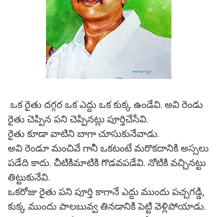
ఒక రైతు దగ్గర ఒక ఎద్దు ఒక కుక్క ఉండేవి. అవి రెండు
రైతు చెప్పిన పని చెప్పినట్లు పూర్తిచేసేవి.
రైతు కూడా వాటిని బాగా చూసుకునేవాడు.
అవి రెండూ మంచివే గానీ ఒకటంటే మరొకదానికి అస్సలు
పడేది కాదు. చీటికిమాటికి గొడవపడేవి. నోటికి వచ్చినట్టు
తిట్టుకునేవి.
ఒకరోజు రైతు పని పూర్తి కాగానే ఎద్దు ముందు పచ్చగడ్డి,
కుక్క ముందు పాలబువ్వ తినడానికి పెట్టి వెళ్లిపోయాడు.