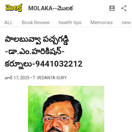
MOLAKA--మొలక
ALL
Book Review
health tips
Memories
new
పాలబువ్వా పచ్చగడ్డి
-డా.ఎం.హరికిషన్-
కర్నూలు-9441032212
జూన్ 17, 2025
• T. VEDANTA SURY