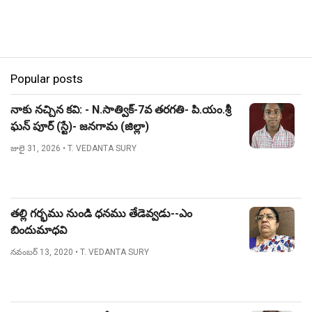
Popular posts
నాకు నచ్చిన కవి: - N.సాత్విక్-7వ తరగతి- పి.యం.శ్రీ
ఘన్ పూర్ (స్టే)- జనగామ (జిల్లా)
జులై 31, 2026
• T. VEDANTA SURY
తల్లి గర్భము నుండి ధనము తేడెవ్వడు--ఎం
బిందుమాధవి
నవంబర్ 13, 2020
• T. VEDANTA SURY