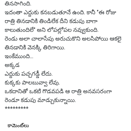
తినసాగింది.
ఇదంతా ఎద్దుకు కనబడుతూనే ఉంది. కానీ "ఈ రోజు
రాత్రి తినడానికి తిండిలేక దీని కడుపు బాగా
కాలుతుందిలే" అని లోపల్లోపల నవ్వుకుంది.
రెండు అలా చాలాసేపు అరుచుకొని అలసిపోయి ఆకలై
తినడానికి వెనక్కి తిరిగాయి.
ఇంకేముంది...
అక్కడ
ఎద్దుకు పచ్చగడ్డీ లేదు.
కుక్కకు పాలబువ్వా లేవు.
ఒకదానితో ఒకటి గొడవపడి ఆ రాత్రి అనవసరంగా
రెండూ కడుపు మాడ్చుకున్నాయి.
*********
కామెంట్‌లు