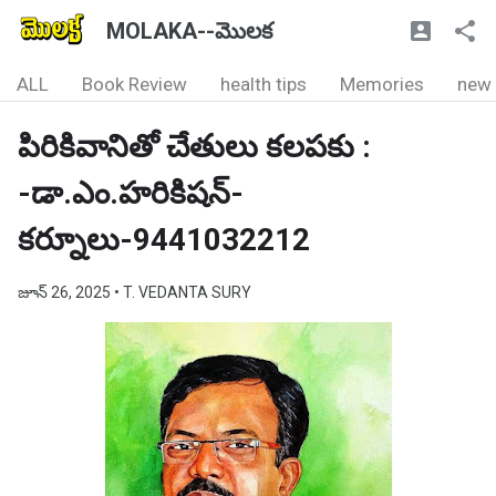
MOLAKA--మొలక
ALL
Book Review
health tips
Memories
new
పిరికివానితో చేతులు కలపకు :
-డా.ఎం.హరికిషన్-
కర్నూలు-9441032212
జూన్ 26, 2025
• T. VEDANTA SURY