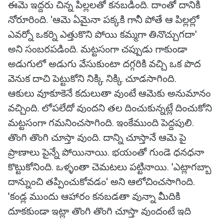
ఈమె ఇద్దరు చిన్న పిల్లలతో కనబడింది. దాంతో దానికి
నోరూరింది. 'ఆమె ఏమైనా పక్కకి గానీ పోతే ఆ పిల్లల్లో
ఎవర్నో ఒకర్ని ఎత్తుకొని పోయి కమ్మగా తినొచ్చుగదా'
అని సంబరపడింది. మట్టసంగా చప్పుడు గాకుండా
అడుగులో అడుగు వేసుకుంటా దగ్గరికి వచ్చి ఒక పొద
వెనుక దాచి పెట్టుకోని నిక్కి నిక్కి చూడసాగింది.
ఆకులు వూకూకెనే కదులుతా వుంటే ఆమెకు అనుమానం
వచ్చింది. లోపలేదో వుందని తల దించుకున్నట్లే దించుకోని
మట్టసంగా గమనించసాగింది. ఇంకేముంది పెద్దపులి.
తొంగి తొంగి చూస్తా వుంది. దాన్ని చూస్తానే ఆమె పై
ప్రాణాలు పైన్నే పోయినాయి. భయంతో గుండె ధనధనా
కొట్టుకోనింది. ఒళ్ళంతా చెమటలు పట్టినాయి. 'ఎట్లాగబ్బా
దాన్నుంచి తప్పించుకోవడం' అని ఆలోచించసాగింది.
'కండ్ల ముందు ఆహారం కనబడతా వున్నా మీదికి
దూకకుండా ఇట్లా తొంగి తొంగి చూస్తా వుందంటే ఇది