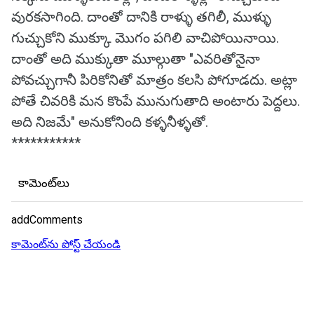
వురకసాగింది. దాంతో దానికి రాళ్ళు తగిలీ, ముళ్ళు
గుచ్చుకోని ముక్కూ మొగం పగిలి వాచిపోయినాయి.
దాంతో అది ముక్కుతా మూల్గుతా "ఎవరితోనైనా
పోవచ్చుగానీ పిరికోనితో మాత్రం కలసి పోగూడదు. అట్లా
పోతే చివరికి మన కొంపే మునుగుతాది అంటారు పెద్దలు.
అది నిజమే" అనుకోనింది కళ్ళనీళ్ళతో.
***********
కామెంట్‌లు
addComments
కామెంట్‌ను పోస్ట్ చేయండి