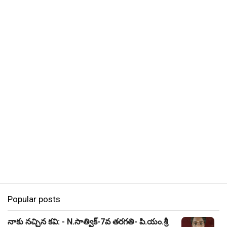
Popular posts
నాకు నచ్చిన కవి: - N.సాత్విక్-7వ తరగతి- పి.యం.శ్రీ