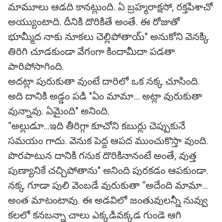
మామూలు ఆడది కానట్లుంది. ఏ బ్రహ్మరాక్షసో, రక్తపిశాచో
అయ్యుంటాది. దీనికి దొరికితే అంతే. ఈ రోజుతో
భూమ్మీద నాకు నూకలు చెల్లిపోతాయ్" అనుకోని వెనక్కి
తిరిగి చూడకుండా వేగంగా కిందామీదా పడతా
పారిపోసాగింది.
అదట్లా పురుకుతా వుంటే దారిలో ఒక నక్క చూసింది.
అది దానికి అడ్డం పడి "ఏం మామా... అట్లా వురుకుతా
వున్నావు. ఏమైంది" అనింది.
“అల్లుడూ...ఇది తీరిగ్గా కూచోని కబుర్లు చెప్పుకునే
సమయం గాదు. వెనుక పెద్ద ఆపద ముంచుకొస్తా వుంది.
పొరపాటున దానికి గనుక దొరికినానంటే అంతే, వుత్త
పుణ్యానికే చచ్చిపోతాను" అనింది పురకడం ఆపకుండా.
నక్క గూడా పులి వెంబడే వురుకుతా “అదేంది మామా...
అంత మాటంటావు. ఈ అడవిలో జంతువులన్నీ నువ్వు
కలలో కనబన్నా చాలు ఎక్కడివక్కడ గుండె ఆగి