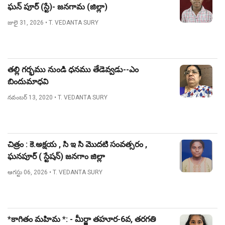
ఘన్ పూర్ (స్టే)- జనగామ (జిల్లా)
జులై 31, 2026
• T. VEDANTA SURY
తల్లి గర్భము నుండి ధనము తేడెవ్వడు--ఎం
బిందుమాధవి
నవంబర్ 13, 2020
• T. VEDANTA SURY
చిత్రం : కె.అక్షయ , సి ఇ సి మొదటి సంవత్సరం ,
ఘనపూర్ ( స్టేషన్) జనగాం జిల్లా
ఆగస్టు 06, 2026
• T. VEDANTA SURY
*కాగితం మహిమ *: - మీర్జా తహూర-6వ, తరగతి