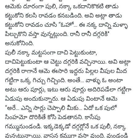
ఆమెకు దూరంగా పులి, నక్కా ఒకదానికొకటి తాడు
కట్టుకోని కలసి రావడం కనబడింది. అవి అట్లా తాడు
కట్టుకోని రావడం చూసి “ఓహో... ఈ నక్క దాన్ని మళ్ళా
పిల్చుకొని వస్తా వున్నట్లుంది. రానీ రానీ దగ్గరికి"
అనుకోనింది.
పులీ నక్కా మట్టసంగా దాచి పెట్టుకుంటా,
దాచిపెట్టుకుంటా ఆ చెట్టు దగ్గరికి వచ్చినాయి. అవి అట్లా
దగ్గరికి రాగానే ఆమె ఈసారి ఇద్దరు పిల్లల వీపుల మీద
గట్టిగా ఒక్క గిచ్చు గిచ్చింది. అంతే... వాళ్ళు ఓ అంటా
అటు ఆరు పూర్లు, ఇటు ఆరు వూర్లు అదిరిపడేలా గట్టిగా
ఏడుపు అందుకున్నారు. ఆ ఏడుపు వింటానే ఆమె
“అరే... ఎన్ని సార్లు చెప్పాలి మీకు... ఏదో ఒక పులో
సింహమో దొరికితే కోసి పెడతానని. కాసేపు
గమ్మునుండండి. ఇక్కడెక్కడో దగ్గర్లోనే ఒక పులీ, నక్కా
వున్నట్లున్నాయి. వాసన కమ్మగా వస్తా వుంది. వుండండి