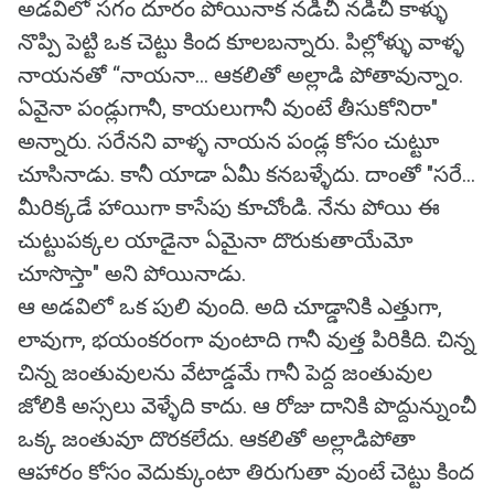
అడవిలో సగం దూరం పోయినాక నడిచీ నడిచీ కాళ్ళు
నొప్పి పెట్టి ఒక చెట్టు కింద కూలబన్నారు. పిల్లోళ్ళు వాళ్ళ
నాయనతో “నాయనా... ఆకలితో అల్లాడి పోతావున్నాం.
ఏవైనా పండ్లుగానీ, కాయలుగానీ వుంటే తీసుకోనిరా"
అన్నారు. సరేనని వాళ్ళ నాయన పండ్ల కోసం చుట్టూ
చూసినాడు. కానీ యాడా ఏమీ కనబళ్ళేదు. దాంతో "సరే...
మీరిక్కడే హాయిగా కాసేపు కూచోండి. నేను పోయి ఈ
చుట్టుపక్కల యాడైనా ఏమైనా దొరుకుతాయేమో
చూసొస్తా" అని పోయినాడు.
ఆ అడవిలో ఒక పులి వుంది. అది చూడ్డానికి ఎత్తుగా,
లావుగా, భయంకరంగా వుంటాది గానీ వుత్త పిరికిది. చిన్న
చిన్న జంతువులను వేటాడ్డమే గానీ పెద్ద జంతువుల
జోలికి అస్సలు వెళ్ళేది కాదు. ఆ రోజు దానికి పొద్దున్నుంచీ
ఒక్క జంతువూ దొరకలేదు. ఆకలితో అల్లాడిపోతా
ఆహారం కోసం వెదుక్కుంటా తిరుగుతా వుంటే చెట్టు కింద