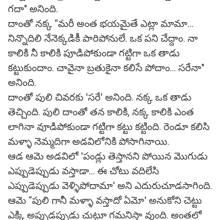
గదా" అనింది.
దాంతో నక్క “మరీ అంత భయమైతే ఎట్లా మామా...
నిన్నొదిలి నేనెక్కడికీ పారిపోనులే. ఒక పని చేద్దాం. నా
కాలికి నీ కాలికి పూడిపోకుండా గట్టిగా ఒక తాడు
కట్టుకుందాం. చావైనా బ్రతుకైనా కలిసే పోదాం... సరేనా"
అనింది.
దాంతో పులి చివరకు 'సరే' అనింది. నక్క ఒక తాడు
తెచ్చింది. పులి దాంతో తన కాలికి, నక్క కాలికి ఎంత
లాగినా వూడిపోకుండా గట్టిగా కట్టు కట్టింది. రెండూ కలిసి
మళ్ళా నెమ్మదిగా అడవిలోనికి పోసాగినాయి.
ఆడ ఆమె అడవిలో 'పండ్లు తెస్తానని పోయిన మొగుడు
ఎప్పుడెప్పుడు వస్తాడా... ఈ చోటు వదిలేసి
ఎప్పుడెప్పుడు వెళ్ళిపోదామా' అని ఎదురుచూడసాగింది.
ఆమె “పులి గానీ మళ్ళా వస్తాదో ఏమో' అనుకోని చెట్టు
ఎక్కి అప్పుడప్పుడు చుట్టూ గమనిస్తా వుంది. అంతలో