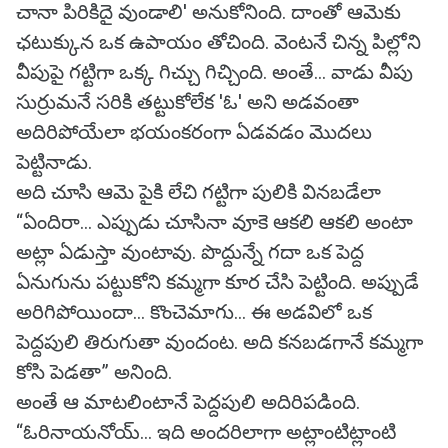
చానా పిరికిదై వుండాలి' అనుకోనింది. దాంతో ఆమెకు
ఛటుక్కున ఒక ఉపాయం తోచింది. వెంటనే చిన్న పిల్లోని
వీపుపై గట్టిగా ఒక్క గిచ్చు గిచ్చింది. అంతే... వాడు వీపు
సుర్రుమనే సరికి తట్టుకోలేక 'ఓ' అని అడవంతా
అదిరిపోయేలా భయంకరంగా ఏడవడం మొదలు
పెట్టినాడు.
అది చూసి ఆమె పైకి లేచి గట్టిగా పులికి వినబడేలా
“ఏందిరా... ఎప్పుడు చూసినా వూకె ఆకలి ఆకలి అంటా
అట్లా ఏడుస్తా వుంటావు. పొద్దున్నే గదా ఒక పెద్ద
ఏనుగును పట్టుకోని కమ్మగా కూర చేసి పెట్టింది. అప్పుడే
అరిగిపోయిందా... కొంచెమాగు... ఈ అడవిలో ఒక
పెద్దపులి తిరుగుతా వుందంట. అది కనబడగానే కమ్మగా
కోసి పెడతా” అనింది.
అంతే ఆ మాటలింటానే పెద్దపులి అదిరిపడింది.
“ఓరినాయనోయ్... ఇది అందరిలాగా అట్లాంటిట్లాంటి