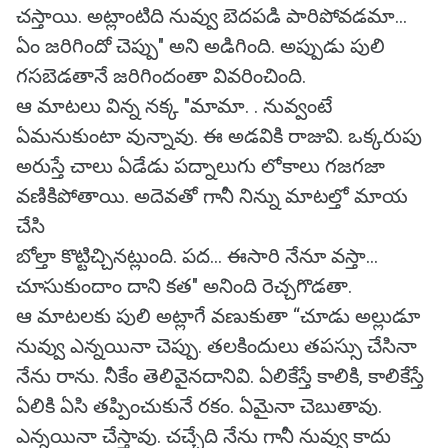
చస్తాయి. అట్లాంటిది నువ్వు బెదపడి పారిపోవడమా...
ఏం జరిగిందో చెప్పు" అని అడిగింది. అప్పుడు పులి
గసబెడతానే జరిగిందంతా వివరించింది.
ఆ మాటలు విన్న నక్క "మామా. . నువ్వంటే
ఏమనుకుంటా వున్నావు. ఈ అడవికి రాజువి. ఒక్కరుపు
అరుస్తే చాలు ఏడేడు పద్నాలుగు లోకాలు గజగజా
వణికిపోతాయి. అదెవతో గానీ నిన్ను మాటల్తో మాయ
చేసి
బోల్తా కొట్టిచ్చినట్లుంది. పద... ఈసారి నేనూ వస్తా...
చూసుకుందాం దాని కత" అనింది రెచ్చగొడతా.
ఆ మాటలకు పులి అట్లాగే వణుకుతా “చూడు అల్లుడూ
నువ్వు ఎన్నయినా చెప్పు. తలకిందులు తపస్సు చేసినా
నేను రాను. నీకేం తెలివైనదానివి. ఏలికేస్తే కాలికి, కాలికేస్తే
ఏలికి ఏసి తప్పించుకునే రకం. ఏమైనా చెబుతావు.
ఎన్నయినా చేస్తావు. చచ్చేది నేను గానీ నువ్వు కాదు