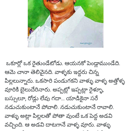
ఒకూర్లో ఒక రైతుండేటోడు. ఆయనకో పెండ్లాముండేది.
ఆమె చానా తెలివైనది. వాళ్ళకు ఇద్దరు చిన్న
పిల్లలున్నారు. ఒకసారి పండుగకని వాళ్ళు వాళ్ళ అత్తోళ్ళ
వూరికి బైలుదేరినారు. అప్పట్లో ఇప్పట్లా రైళ్ళూ,
బస్సులూ, రోడ్లు లేవు గదా... యాడికైనా సరే
నడుచుకుంటానే పోవాలి. నడుచుకుంటానే రావాలి.
వాళ్ళు అట్లా పిల్లలతో పోతా వుంటే ఒక పెద్ద అడవి
వచ్చింది. ఆ అడవి దాటగానే వాళ్ళ వూరు. వాళ్ళు