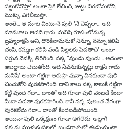
పట్టుకోనొస్తా" అంటా పైకి లేచింది, జుట్టు విరబోసుకోని,
ముక్కు ఎగబీలుస్తా.
అంతే... ఆ మాట వింటూనే పులి "నే చెప్పలా... అది
మామూలు ఆడది గాదు. మనిషి రూపంలోనున్న
బ్రహ్మరాక్షసి అని, దొరికినామనుకో నిన్నూ, నన్నూ కలిపి
చంపి, కమ్మగా కలిపి వండి పిల్లలకు పెడతాది" అంటా
సర్రున వెనక్కి తిరిగింది. నక్క “వుండు వుండు... అదంతా
అబద్దాలు చెబుతోంది. అది నీవనుకున్నట్లు రాక్షసి గాదు
మనిషే" అంటా గట్టిగా అరుస్తా వున్నా వినకుండా పులి
చించుకోని వురకసాగింది. దాని కాలు నక్క కాలుకి గట్టిగా
కట్టి వుంది గదా... దాంతో అది గూడా పులి వెంబడే కిందా
మీదా పడతా వురకసాగింది. కానీ నక్క పులంత వేగంగా
వురకలేదు గదా... దాంతో కిందబడిపోయింది.
అయినా పులి ఒక్కక్షణం గూడా ఆగలేదు. అట్లాగే
నక్కను ముళ్ళకంపలల్లో, బండరాళ్ళల్లో ఈడ్చుకుంటా