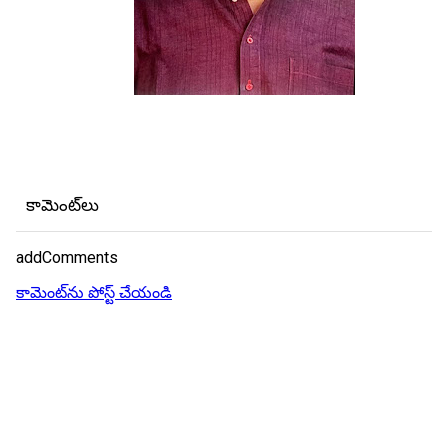
కామెంట్‌లు
addComments
కామెంట్‌ను పోస్ట్ చేయండి