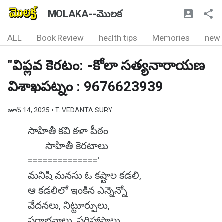
MOLAKA--మొలక
ALL
Book Review
health tips
Memories
new
"విప్లవ కెరటం: -కోలా సత్యనారాయణ
విశాఖపట్నం : 9676623939
జూన్ 14, 2025
• T. VEDANTA SURY
సాహితీ కవి కళా పీఠం
సాహితీ కెరటాలు
=============='
మనిషి మనసు ఓ కష్టాల కడలి,
ఆ కడలిలో ఇంకిన ఎన్నెన్నో
వేదనలు, నిట్టూర్పులు,
పరాభవాలు, పరిహాసాలు.