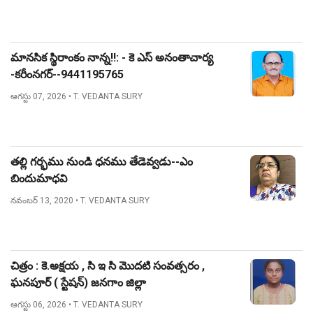
మానసిక స్థిరాంకం నాన్న!!: - కె ఎస్ అనంతాచార్య
-కరీంనగర్--9441195765
ఆగస్టు 07, 2026
• T. VEDANTA SURY
తల్లి గర్భము నుండి ధనము తేడెవ్వడు--ఎం
బిందుమాధవి
నవంబర్ 13, 2020
• T. VEDANTA SURY
చిత్రం : కె.అక్షయ , సి ఇ సి మొదటి సంవత్సరం ,
ఘనపూర్ ( స్టేషన్) జనగాం జిల్లా
ఆగస్టు 06, 2026
• T. VEDANTA SURY