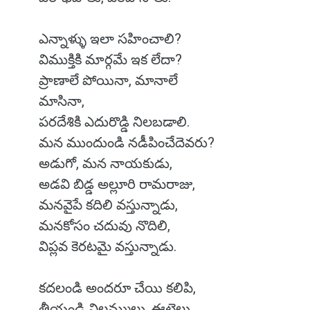
ఎన్నాళ్ళు ఇలా సహించాలి?
విముక్తికి మార్గమే ఇక లేదా?
ప్రాణాలే పోయినా, మానాలే
మాసినా,
పరదేశికి ఎదురొడ్డి నిలబడాలి.
మన ముందుండి నడీపించేదెవరు?
అడుగో, మన నాయకుడు,
అడవి బిడ్డ అల్లూరి రామరాజు,
మనవైపే కదిలి వస్తున్నాడు,
మనకోసం చదువు నొదిలి,
విప్లవ కెరటమై వస్తున్నాడు.
కదలండి అందరూ చేయి కలిపి,
తీయండి విల్లమ్ములు, ఈటెలు,