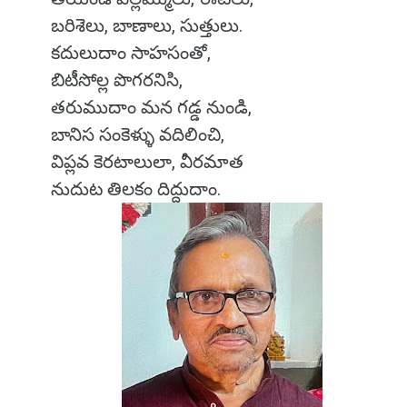
బరిశెలు, బాణాలు, సుత్తులు.
కదులుదాం సాహసంతో,
బిటీసోల్ల పొగరనిసి,
తరుముదాం మన గడ్డ నుండి,
బానిస సంకెళ్ళు వదిలించి,
విప్లవ కెరటాలులా, వీరమాత
నుదుట తిలకం దిద్దుదాం‌.