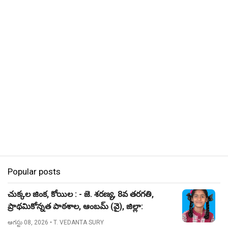
Popular posts
చుక్కల జింక, కోయిల : - జె. శరణ్య, 8వ తరగతి,
ప్రాథమికోన్నత పాఠశాల, ఆంబమ్ (వై), జిల్లా:
నిజామాబాద్.
ఆగస్టు 08, 2026
• T. VEDANTA SURY