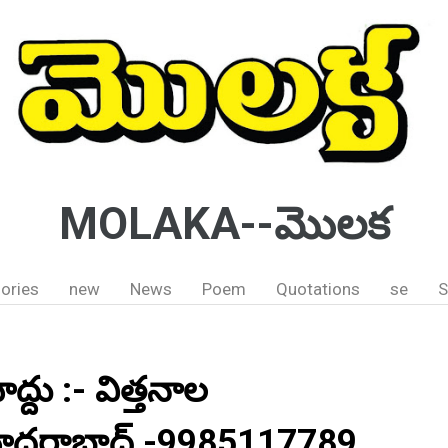
MOLAKA--మొలక
ories
new
News
Poem
Quotations
se
S
ద్దు :- విత్తనాల
ైదరాబాద్ -9985117789