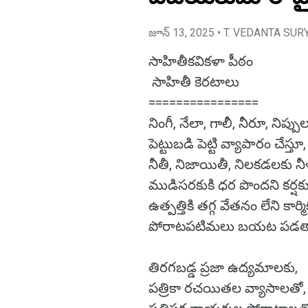
జూన్ 13, 2025
• T. VEDANTA SUR
సాహితీకవికళా పీఠం
సాహితీ కెరటాలు
================
నింగీ, నేలా, గాలీ, నీరూ, నిప్పు
పెట్టుబడి పెట్టి వ్యాపారం చేస్తూ,
నీతీ, నిజాయితీ, నిలకడలకు నీళ్
ముడిసరకుకి ధర పొందని కర్షక
ఉత్పత్తికి తగ్గ వేతనం లేని కార్
పోరాటపటిమలు బయట పడత
తిరగబడ్డ ప్రజా ఉద్యమాలకు,
పత్రికా రచయితల వ్యాసాలతో,