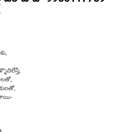
Y
లకు,
ళొదిలేస్తే,
ులతో,
మికులతో,
ాయి-