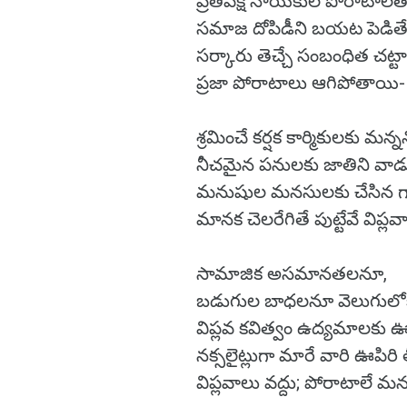
ప్రతిపక్ష నాయకుల పోరాటాలత
సమాజ దోపిడీని బయట పెడిత
సర్కారు తెచ్చే సంబంధిత చట్ట
ప్రజా పోరాటాలు ఆగిపోతాయి-
శ్రమించే కర్షక కార్మికులకు మన్
నీచమైన పనులకు జాతిని వా
మనుషుల మనసులకు చేసిన 
మానక చెలరేగితే పుట్టేవే విప్లవ
సామాజిక అసమానతలనూ,
బడుగుల బాధలనూ వెలుగులోకి 
విప్లవ కవిత్వం ఉద్యమాలకు ఊపి
నక్సలైట్లుగా మారే వారి ఊపిరి త
విప్లవాలు వద్దు; పోరాటాలే మన