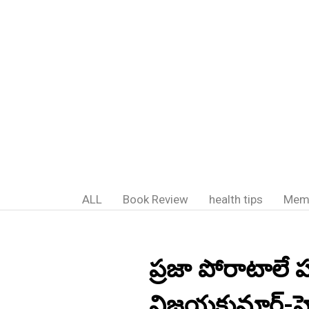
ALL
Book Review
health tips
Mem
ప్రజా పోరాటాలే హ
విజయకుమార్-హ