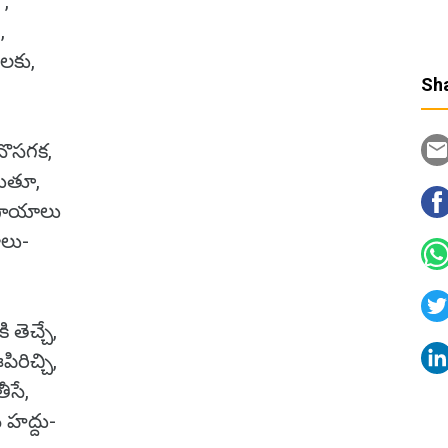
ో,
ే,
ాలకు,
Sha
ననొసగక,
డుతూ,
గాయాలు
ాలు-
తెచ్చే,
రిచ్చి,
ీసే,
 హద్దు-