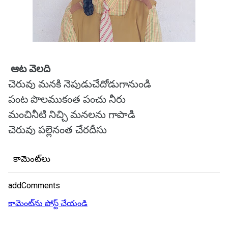
ఆట వెలది
చెరువు మనకి నెపుడుచేదోడుగానుండి
పంట పొలముకంత పంచు నీరు
మంచినీటి నిచ్చి మనలను గాపాడి
చెరువు పల్లెనంత చేరదీసు
కామెంట్‌లు
addComments
కామెంట్‌ను పోస్ట్ చేయండి