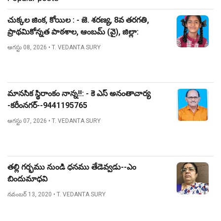
చుక్కల జింక, కోయిల : - జె. శరణ్య, 8వ తరగతి,
ప్రాథమికోన్నత పాఠశాల, ఆంబమ్ (వై), జిల్లా:
నిజామాబాద్.
ఆగస్టు 08, 2026
• T. VEDANTA SURY
మానసిక స్థిరాంకం నాన్న!!: - కె ఎస్ అనంతాచార్య
-కరీంనగర్--9441195765
ఆగస్టు 07, 2026
• T. VEDANTA SURY
తల్లి గర్భము నుండి ధనము తేడెవ్వడు--ఎం
బిందుమాధవి
నవంబర్ 13, 2020
• T. VEDANTA SURY