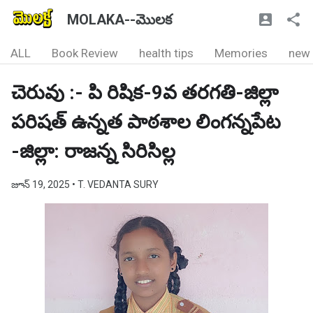
MOLAKA--మొలక
ALL
Book Review
health tips
Memories
new
చెరువు :- పి రిషిక-9వ తరగతి-జిల్లా
పరిషత్ ఉన్నత పాఠశాల లింగన్నపేట
-జిల్లా: రాజన్న సిరిసిల్ల
జూన్ 19, 2025
• T. VEDANTA SURY