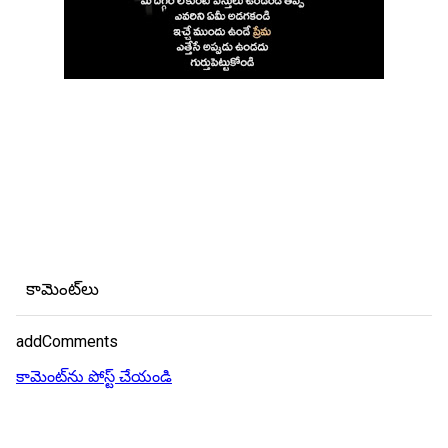
కామెంట్‌లు
addComments
కామెంట్‌ను పోస్ట్ చేయండి