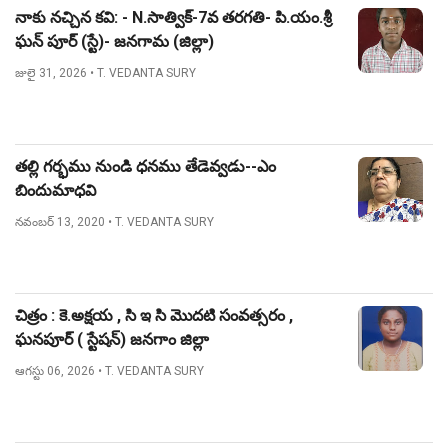
నాకు నచ్చిన కవి: - N.సాత్విక్-7వ తరగతి- పి.యం.శ్రీ
ఘన్ పూర్ (స్టే)- జనగామ (జిల్లా)
జులై 31, 2026
• T. VEDANTA SURY
తల్లి గర్భము నుండి ధనము తేడెవ్వడు--ఎం
బిందుమాధవి
నవంబర్ 13, 2020
• T. VEDANTA SURY
చిత్రం : కె.అక్షయ , సి ఇ సి మొదటి సంవత్సరం ,
ఘనపూర్ ( స్టేషన్) జనగాం జిల్లా
ఆగస్టు 06, 2026
• T. VEDANTA SURY