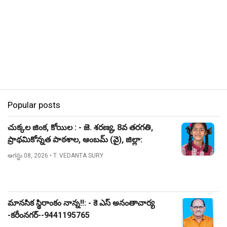
Popular posts
చుక్కల జింక, కోయిల : - జె. శరణ్య, 8వ తరగతి,
ప్రాథమికోన్నత పాఠశాల, ఆంబమ్ (వై), జిల్లా:
నిజామాబాద్.
ఆగస్టు 08, 2026
• T. VEDANTA SURY
మానసిక స్థిరాంకం నాన్న!!: - కె ఎస్ అనంతాచార్య
-కరీంనగర్--9441195765