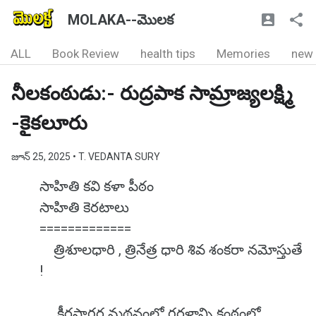
MOLAKA--మొలక
ALL
Book Review
health tips
Memories
new
నీలకంఠుడు:- రుద్రపాక సామ్రాజ్యలక్ష్మి
-కైకలూరు
జూన్ 25, 2025
• T. VEDANTA SURY
సాహితి కవి కళా పీఠం
సాహితి కెరటాలు
=============
త్రిశూలధారి , త్రినేత్ర ధారి శివ శంకరా నమోస్తుతే
!
క్షీరసాగర మథనంలో గరళాన్ని కంఠంలో,