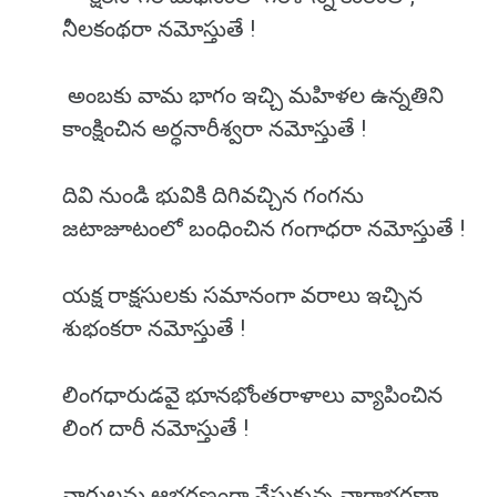
నీలకంథరా నమోస్తుతే !
అంబకు వామ భాగం ఇచ్చి మహిళల ఉన్నతిని
కాంక్షించిన అర్ధనారీశ్వరా నమోస్తుతే !
దివి నుండి భువికి దిగివచ్చిన గంగను
జటాజూటంలో బంధించిన గంగాధరా నమోస్తుతే !
యక్ష రాక్షసులకు సమానంగా వరాలు ఇచ్చిన
శుభంకరా నమోస్తుతే !
లింగధారుడవై భూనభోంతరాళాలు వ్యాపించిన
లింగ దారీ నమోస్తుతే !
నాగులను ఆభరణంగా వేసుకున్న నాగాభరణా