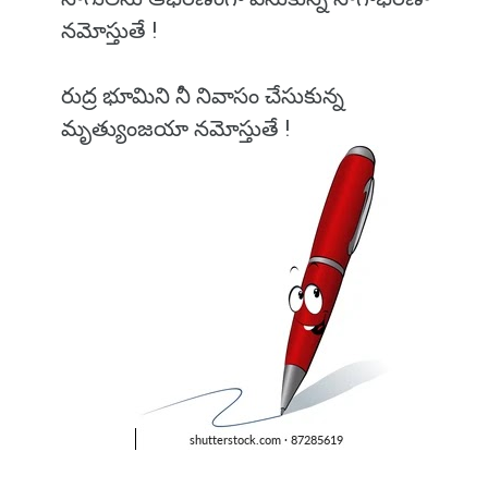
నమోస్తుతే !
రుద్ర భూమిని నీ నివాసం చేసుకున్న
మృత్యుంజయా నమోస్తుతే !