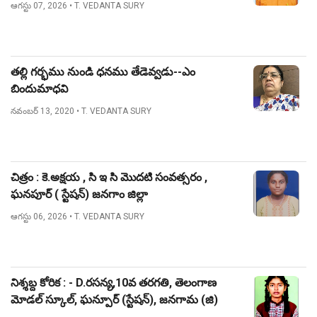
ఆగస్టు 07, 2026
• T. VEDANTA SURY
తల్లి గర్భము నుండి ధనము తేడెవ్వడు--ఎం
బిందుమాధవి
నవంబర్ 13, 2020
• T. VEDANTA SURY
చిత్రం : కె.అక్షయ , సి ఇ సి మొదటి సంవత్సరం ,
ఘనపూర్ ( స్టేషన్) జనగాం జిల్లా
ఆగస్టు 06, 2026
• T. VEDANTA SURY
నిశ్శబ్ద కోరిక : - D.రసన్య,10వ తరగతి, తెలంగాణ
మోడల్ స్కూల్, ఘన్పూర్ (స్టేషన్), జనగామ (జి)