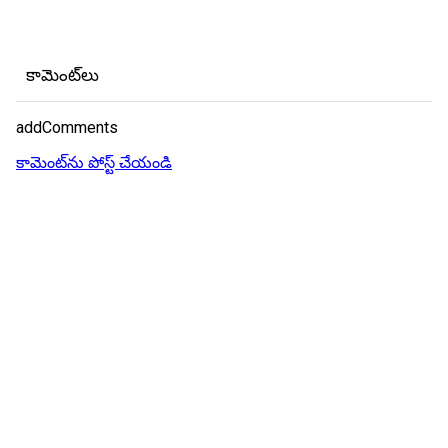
కామెంట్‌లు
addComments
కామెంట్‌ను పోస్ట్ చేయండి