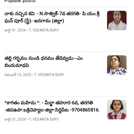
Popular posts
నాకు నచ్చిన కవి: - N.సాత్విక్-7వ తరగతి- పి.యం.శ్రీ
ఘన్ పూర్ (స్టే)- జనగామ (జిల్లా)
జులై 31, 2026
• T. VEDANTA SURY
తల్లి గర్భము నుండి ధనము తేడెవ్వడు--ఎం
బిందుమాధవి
నవంబర్ 13, 2020
• T. VEDANTA SURY
*కాగితం మహిమ *: - మీర్జా తహూర-6వ, తరగతి
-జిపఉపా:బక్రిచెప్యాల-జిల్లా:సిద్దిపేట -9704865816.
జులై 31, 2026
• T. VEDANTA SURY