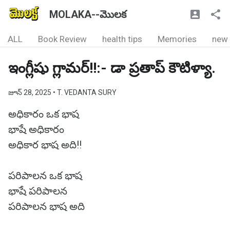
MOLAKA--మొలక
ALL
Book Review
health tips
Memories
new
ఇంగ్లీషు గ్లామర్!!:- డా ప్రతాప్ కౌటిళ్యా.
జూన్ 28, 2025
• T. VEDANTA SURY
అధికారం ఒక భాష
భాషే అధికారం
అధికార భాష అది!!
పరిపాలన ఒక భాష
భాషే పరిపాలన
పరిపాలన భాష అది