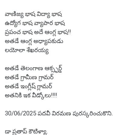
వాణిజ్య భాష విద్యా భాష
ఉద్యోగ భాష వ్యాపార భాష
ప్రపంచ భాష అదే ఆంగ్ల భాష!!
అతడే ఆంగ్ల అధ్యాపకుడు
లయోలా శేఖరయ్య
అతడే తెలంగాణ ఆక్స్ఫర్డ్
అతడే గ్రామీణ గ్రామర్
అతడే ఇంగ్లీష్ గ్లామర్
అతనికి ఇక వీడ్కోలు!!!!
30/06/2025 పదవీ విరమణ పురస్కరించుకొని.
డా ప్రతాప్ కౌటిళ్యా.