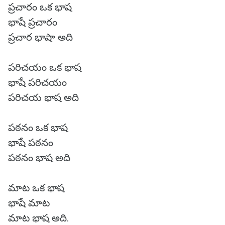
ప్రచారం ఒక భాష
భాషే ప్రచారం
ప్రచార భాషా అది
పరిచయం ఒక భాష
భాషే పరిచయం
పరిచయ భాష అది
పఠనం ఒక భాష
భాషే పఠనం
పఠనం భాష అది
మాట ఒక భాష
భాషే మాట
మాట భాష అది.