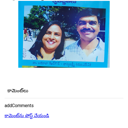
కామెంట్‌లు
addComments
కామెంట్‌ను పోస్ట్ చేయండి